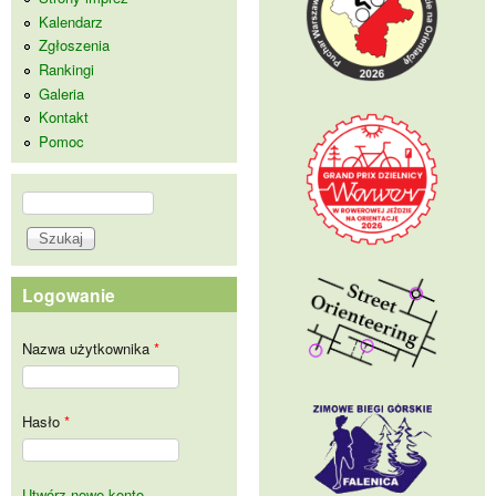
Kalendarz
Zgłoszenia
Rankingi
Galeria
Kontakt
Pomoc
Szukaj
Formularz wyszukiwania
Logowanie
Nazwa użytkownika
*
Hasło
*
Utwórz nowe konto