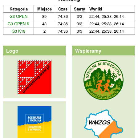
Kategoria
Miejsce
Czas
Starty
Wyniki
G3 OPEN
89
74:36
3/3
22:44, 25:38, 26:14
G3 OPEN K
43
74:36
3/3
22:44, 25:38, 26:14
G3 K18
2
74:36
3/3
22:44, 25:38, 26:14
Logo
Wspieramy