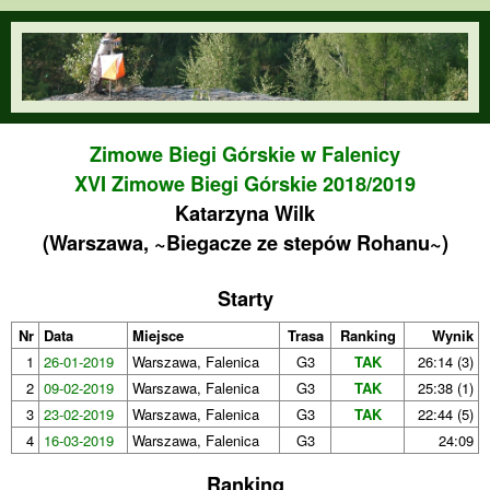
Przejdź do treści
orienteering.waw.pl
Zimowe Biegi Górskie w Falenicy
XVI Zimowe Biegi Górskie 2018/2019
Katarzyna Wilk
(Warszawa, ~Biegacze ze stepów Rohanu~)
Starty
Nr
Data
Miejsce
Trasa
Ranking
Wynik
1
26-01-2019
Warszawa, Falenica
G3
TAK
26:14 (3)
2
09-02-2019
Warszawa, Falenica
G3
TAK
25:38 (1)
3
23-02-2019
Warszawa, Falenica
G3
TAK
22:44 (5)
4
16-03-2019
Warszawa, Falenica
G3
24:09
Ranking