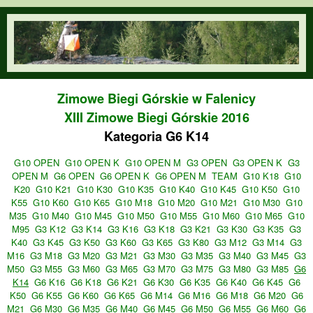
Przejdź do treści
orienteering.waw.pl
Zimowe Biegi Górskie w Falenicy
XIII Zimowe Biegi Górskie 2016
Kategoria G6 K14
G10 OPEN
G10 OPEN K
G10 OPEN M
G3 OPEN
G3 OPEN K
G3
OPEN M
G6 OPEN
G6 OPEN K
G6 OPEN M
TEAM
G10 K18
G10
K20
G10 K21
G10 K30
G10 K35
G10 K40
G10 K45
G10 K50
G10
K55
G10 K60
G10 K65
G10 M18
G10 M20
G10 M21
G10 M30
G10
M35
G10 M40
G10 M45
G10 M50
G10 M55
G10 M60
G10 M65
G10
M95
G3 K12
G3 K14
G3 K16
G3 K18
G3 K21
G3 K30
G3 K35
G3
K40
G3 K45
G3 K50
G3 K60
G3 K65
G3 K80
G3 M12
G3 M14
G3
M16
G3 M18
G3 M20
G3 M21
G3 M30
G3 M35
G3 M40
G3 M45
G3
M50
G3 M55
G3 M60
G3 M65
G3 M70
G3 M75
G3 M80
G3 M85
G6
K14
G6 K16
G6 K18
G6 K21
G6 K30
G6 K35
G6 K40
G6 K45
G6
K50
G6 K55
G6 K60
G6 K65
G6 M14
G6 M16
G6 M18
G6 M20
G6
M21
G6 M30
G6 M35
G6 M40
G6 M45
G6 M50
G6 M55
G6 M60
G6