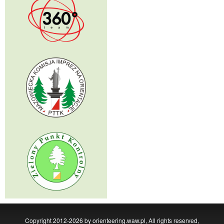
Copyright 2012-2026 by orienteering.waw.pl, All rights reserved,