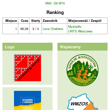
M65
G6 M70
Ranking
Miejsce
Czas
Starty
Zawodnik
Miejscowość / Zespół
Mysiadło
1
95:29
3 / 3
Lena Chabiera
UNTS Warszawa
Logo
Wspieramy