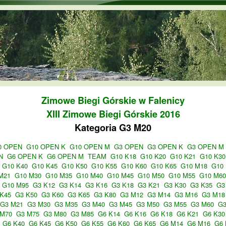
Przejdź do treści
Zimowe Biegi Górskie w Falenicy
XIII Zimowe Biegi Górskie 2016
Kategoria G3 M20
0 OPEN
G10 OPEN K
G10 OPEN M
G3 OPEN
G3 OPEN K
G3 OPEN M
N
G6 OPEN K
G6 OPEN M
TEAM
G10 K18
G10 K20
G10 K21
G10 K30
G10 K40
G10 K45
G10 K50
G10 K55
G10 K60
G10 K65
G10 M18
G10
M21
G10 M30
G10 M35
G10 M40
G10 M45
G10 M50
G10 M55
G10 M60
G10 M95
G3 K12
G3 K14
G3 K16
G3 K18
G3 K21
G3 K30
G3 K35
G3
K45
G3 K50
G3 K60
G3 K65
G3 K80
G3 M12
G3 M14
G3 M16
G3 M18
G3 M21
G3 M30
G3 M35
G3 M40
G3 M45
G3 M50
G3 M55
G3 M60
G3
 M70
G3 M75
G3 M80
G3 M85
G6 K14
G6 K16
G6 K18
G6 K21
G6 K30
G6 K40
G6 K45
G6 K50
G6 K55
G6 K60
G6 K65
G6 M14
G6 M16
G6 