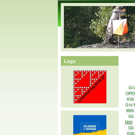
orienteering.waw.pl
Logo
G1
OPE
K35
G10 
M65
G3 
M20
G3
K35