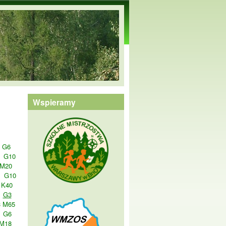
Wspieramy
G6
G10
 M20
G10
 K40
G3
 M65
G6
M18