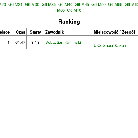
M20
G6 M21
G6 M30
G6 M35
G6 M40
G6 M45
G6 M50
G6 M55
G6 M6
M65
G6 M70
Ranking
ejsce
Czas
Starty
Zawodnik
Miejscowość / Zespół
1
64:47
3 / 3
Sebastian Kamiński
UKS Saper Kazuń