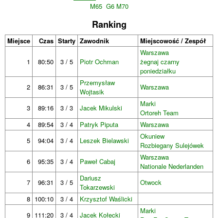
M65
G6 M70
Ranking
Miejsce
Czas
Starty
Zawodnik
Miejscowość / Zespół
Warszawa
1
80:50
3 / 5
Piotr Ochman
żegnaj czarny
poniedziałku
Przemysław
2
86:31
3 / 5
Warszawa
Wojtasik
Marki
3
89:16
3 / 3
Jacek Mikulski
Ortoreh Team
4
89:54
3 / 4
Patryk Piputa
Warszawa
Okuniew
5
94:04
3 / 4
Leszek Bielawski
Rozbiegany Sulejówek
Warszawa
6
95:35
3 / 4
Paweł Cabaj
Nationale Nederlanden
Dariusz
7
96:31
3 / 5
Otwock
Tokarzewski
8
100:10
3 / 4
Krzysztof Waślicki
Marki
9
111:20
3 / 4
Jacek Kołecki