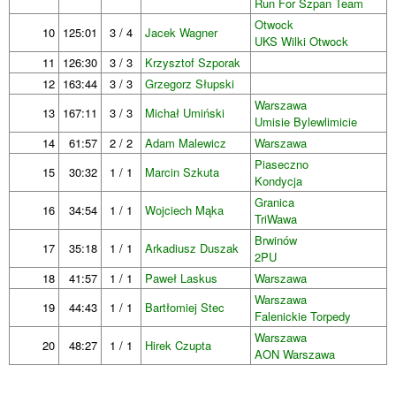
Run For Szpan Team
Otwock
10
125:01
3 / 4
Jacek Wagner
UKS Wilki Otwock
11
126:30
3 / 3
Krzysztof Szporak
12
163:44
3 / 3
Grzegorz Słupski
Warszawa
13
167:11
3 / 3
Michał Umiński
Umisie Bylewlimicie
14
61:57
2 / 2
Adam Malewicz
Warszawa
Piaseczno
15
30:32
1 / 1
Marcin Szkuta
Kondycja
Granica
16
34:54
1 / 1
Wojciech Mąka
TriWawa
Brwinów
17
35:18
1 / 1
Arkadiusz Duszak
2PU
18
41:57
1 / 1
Paweł Laskus
Warszawa
Warszawa
19
44:43
1 / 1
Bartłomiej Stec
Falenickie Torpedy
Warszawa
20
48:27
1 / 1
Hirek Czupta
AON Warszawa