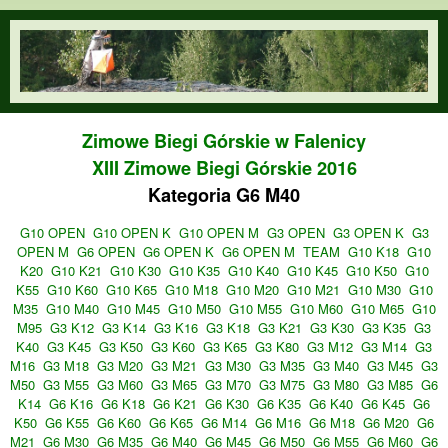
Przejdź do treści
orienteering.waw.pl
Zimowe Biegi Górskie w Falenicy
XIII Zimowe Biegi Górskie 2016
Kategoria G6 M40
G10 OPEN
G10 OPEN K
G10 OPEN M
G3 OPEN
G3 OPEN K
G3
OPEN M
G6 OPEN
G6 OPEN K
G6 OPEN M
TEAM
G10 K18
G10
K20
G10 K21
G10 K30
G10 K35
G10 K40
G10 K45
G10 K50
G10
K55
G10 K60
G10 K65
G10 M18
G10 M20
G10 M21
G10 M30
G10
M35
G10 M40
G10 M45
G10 M50
G10 M55
G10 M60
G10 M65
G10
M95
G3 K12
G3 K14
G3 K16
G3 K18
G3 K21
G3 K30
G3 K35
G3
K40
G3 K45
G3 K50
G3 K60
G3 K65
G3 K80
G3 M12
G3 M14
G3
M16
G3 M18
G3 M20
G3 M21
G3 M30
G3 M35
G3 M40
G3 M45
G3
M50
G3 M55
G3 M60
G3 M65
G3 M70
G3 M75
G3 M80
G3 M85
G6
K14
G6 K16
G6 K18
G6 K21
G6 K30
G6 K35
G6 K40
G6 K45
G6
K50
G6 K55
G6 K60
G6 K65
G6 M14
G6 M16
G6 M18
G6 M20
G6
M21
G6 M30
G6 M35
G6 M40
G6 M45
G6 M50
G6 M55
G6 M60
G6