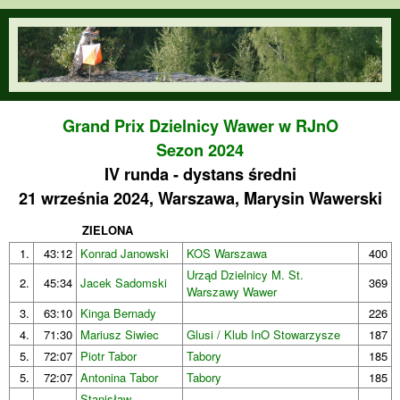
Przejdź do treści
orienteering.waw.pl
Grand Prix Dzielnicy Wawer w RJnO
Sezon 2024
IV runda - dystans średni
21 września 2024, Warszawa, Marysin Wawerski
ZIELONA
1.
43:12
Konrad Janowski
KOS Warszawa
400
Urząd Dzielnicy M. St.
2.
45:34
Jacek Sadomski
369
Warszawy Wawer
3.
63:10
Kinga Bernady
226
4.
71:30
Mariusz Siwiec
Glusi / Klub InO Stowarzysze
187
5.
72:07
Piotr Tabor
Tabory
185
5.
72:07
Antonina Tabor
Tabory
185
Stanisław