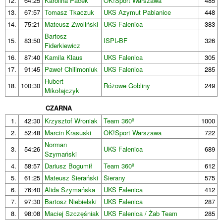
12.
64:25
Karolina Pacek
OK!Sport Warszawa
485
13.
67:57
Tomasz Tkaczuk
UKS Azymut Pabianice
448
14.
75:21
Mateusz Zwoliński
UKS Falenica
383
Bartosz
15.
83:50
ISPL-BF
326
Fiderkiewicz
16.
87:40
Kamila Klaus
UKS Falenica
305
17.
91:45
Paweł Chilimoniuk
UKS Falenica
285
Hubert
18.
100:30
Różowe Gobliny
249
Mikołajczyk
CZARNA
1.
42:30
Krzysztof Wroniak
Team 360º
1000
2.
52:48
Marcin Krasuski
OK!Sport Warszawa
722
Norman
3.
54:26
UKS Falenica
689
Szymański
4.
58:57
Dariusz Bogumił
Team 360º
612
5.
61:25
Mateusz Sierański
Sierany
575
6.
76:40
Alida Szymańska
UKS Falenica
412
7.
97:30
Bartosz Niebielski
UKS Falenica
287
8.
98:08
Maciej Szczęśniak
UKS Falenica / Żab Team
285