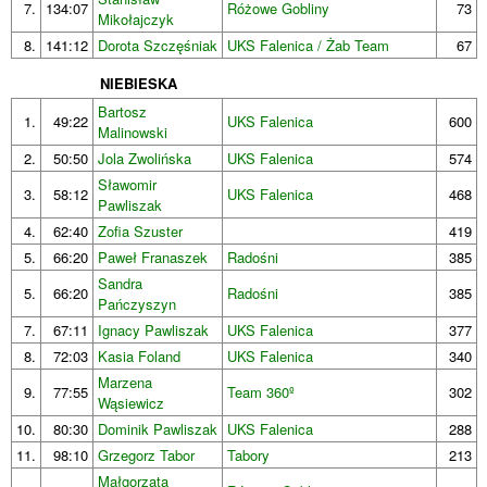
7.
134:07
Różowe Gobliny
73
Mikołajczyk
8.
141:12
Dorota Szczęśniak
UKS Falenica / Żab Team
67
NIEBIESKA
Bartosz
1.
49:22
UKS Falenica
600
Malinowski
2.
50:50
Jola Zwolińska
UKS Falenica
574
Sławomir
3.
58:12
UKS Falenica
468
Pawliszak
4.
62:40
Zofia Szuster
419
5.
66:20
Paweł Franaszek
Radośni
385
Sandra
5.
66:20
Radośni
385
Pańczyszyn
7.
67:11
Ignacy Pawliszak
UKS Falenica
377
8.
72:03
Kasia Foland
UKS Falenica
340
Marzena
9.
77:55
Team 360º
302
Wąsiewicz
10.
80:30
Dominik Pawliszak
UKS Falenica
288
11.
98:10
Grzegorz Tabor
Tabory
213
Małgorzata