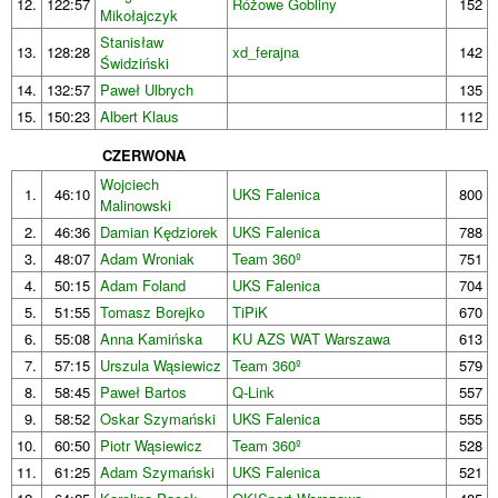
12.
122:57
Różowe Gobliny
152
Mikołajczyk
Stanisław
13.
128:28
xd_ferajna
142
Świdziński
14.
132:57
Paweł Ulbrych
135
15.
150:23
Albert Klaus
112
CZERWONA
Wojciech
1.
46:10
UKS Falenica
800
Malinowski
2.
46:36
Damian Kędziorek
UKS Falenica
788
3.
48:07
Adam Wroniak
Team 360º
751
4.
50:15
Adam Foland
UKS Falenica
704
5.
51:55
Tomasz Borejko
TiPiK
670
6.
55:08
Anna Kamińska
KU AZS WAT Warszawa
613
7.
57:15
Urszula Wąsiewicz
Team 360º
579
8.
58:45
Paweł Bartos
Q-Link
557
9.
58:52
Oskar Szymański
UKS Falenica
555
10.
60:50
Piotr Wąsiewicz
Team 360º
528
11.
61:25
Adam Szymański
UKS Falenica
521