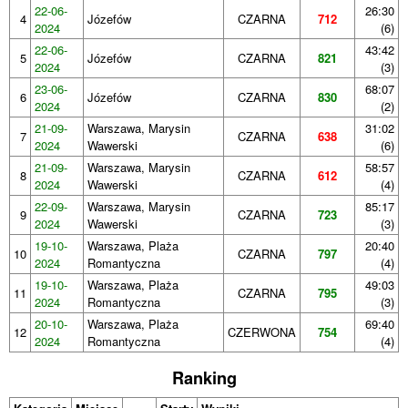
22-06-
26:30
4
Józefów
CZARNA
712
2024
(6)
22-06-
43:42
5
Józefów
CZARNA
821
2024
(3)
23-06-
68:07
6
Józefów
CZARNA
830
2024
(2)
21-09-
Warszawa, Marysin
31:02
7
CZARNA
638
2024
Wawerski
(6)
21-09-
Warszawa, Marysin
58:57
8
CZARNA
612
2024
Wawerski
(4)
22-09-
Warszawa, Marysin
85:17
9
CZARNA
723
2024
Wawerski
(3)
19-10-
Warszawa, Plaża
20:40
10
CZARNA
797
2024
Romantyczna
(4)
19-10-
Warszawa, Plaża
49:03
11
CZARNA
795
2024
Romantyczna
(3)
20-10-
Warszawa, Plaża
69:40
12
CZERWONA
754
2024
Romantyczna
(4)
Ranking