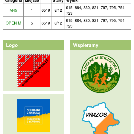
Kategoria
Miejsce
Starty
Wyniki
915, 884, 830, 821, 797, 795, 754,
M45
1
6519
8/12
723
915, 884, 830, 821, 797, 795, 754,
OPEN M
5
6519
8/12
723
Logo
Wspieramy