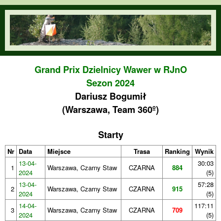
Przejdź do treści
orienteering.waw.pl
Grand Prix Dzielnicy Wawer w RJnO
Sezon 2024
Dariusz Bogumił
(Warszawa, Team 360º)
Starty
Nr
Data
Miejsce
Trasa
Ranking
Wynik
13-04-
30:03
1
Warszawa, Czarny Staw
CZARNA
884
2024
(5)
13-04-
57:28
2
Warszawa, Czarny Staw
CZARNA
915
2024
(5)
14-04-
117:11
3
Warszawa, Czarny Staw
CZARNA
709
2024
(5)