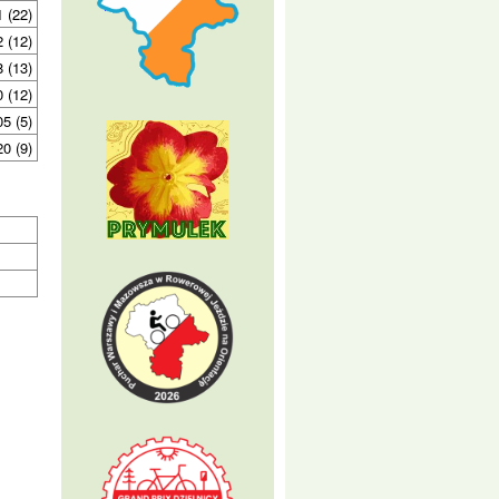
1 (22)
2 (12)
 (13)
0 (12)
05 (5)
20 (9)