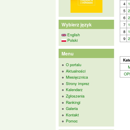
4
1
5
2
6
2
Wybierz język
7
1
8
1
English
9
2
Polski
Menu
Kat
O portalu
Aktualności
OP
Miesięcznica
Strony imprez
Kalendarz
Zgłoszenia
Rankingi
Galeria
Kontakt
Pomoc