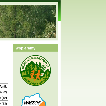
Wspieramy
ynik
02 (2)
0 (12)
0 (13)