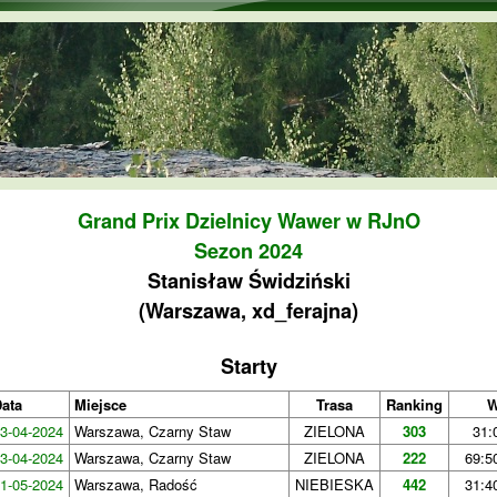
Przejdź do treści
Grand Prix Dzielnicy Wawer w RJnO
Sezon 2024
Stanisław Świdziński
(Warszawa, xd_ferajna)
Starty
ata
Miejsce
Trasa
Ranking
W
3-04-2024
Warszawa, Czarny Staw
ZIELONA
303
31:
3-04-2024
Warszawa, Czarny Staw
ZIELONA
222
69:5
1-05-2024
Warszawa, Radość
NIEBIESKA
442
31:4