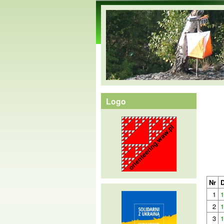
orienteering.waw.pl
Logo
Nr
D
1
1
2
1
3
1