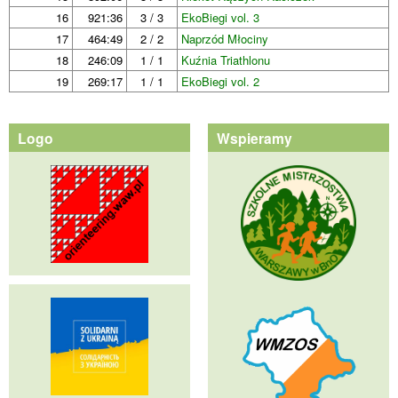
16
921:36
3 / 3
EkoBiegi vol. 3
17
464:49
2 / 2
Naprzód Młociny
18
246:09
1 / 1
Kuźnia Triathlonu
19
269:17
1 / 1
EkoBiegi vol. 2
Logo
Wspieramy