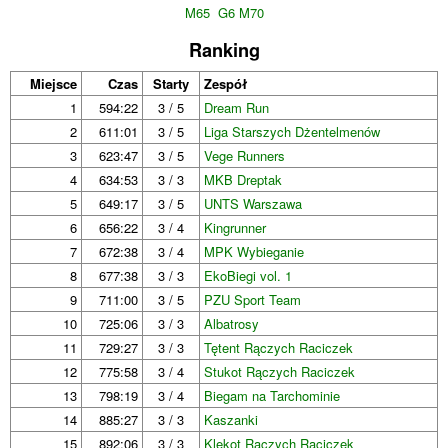
M65
G6 M70
Ranking
Miejsce
Czas
Starty
Zespół
1
594:22
3 / 5
Dream Run
2
611:01
3 / 5
Liga Starszych Dżentelmenów
3
623:47
3 / 5
Vege Runners
4
634:53
3 / 3
MKB Dreptak
5
649:17
3 / 5
UNTS Warszawa
6
656:22
3 / 4
Kingrunner
7
672:38
3 / 4
MPK Wybieganie
8
677:38
3 / 3
EkoBiegi vol. 1
9
711:00
3 / 5
PZU Sport Team
10
725:06
3 / 3
Albatrosy
11
729:27
3 / 3
Tętent Rączych Raciczek
12
775:58
3 / 4
Stukot Rączych Raciczek
13
798:19
3 / 4
Biegam na Tarchominie
14
885:27
3 / 3
Kaszanki
15
892:06
3 / 3
Klekot Rączych Raciczek