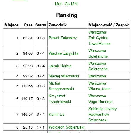
M65
G6 M70
Ranking
Miejsce
Czas
Starty
Zawodnik
Miejscowość / Zespół
Warszawa
1
82:31
3 / 3
Paweł Zakowicz
Zak Cyclist
TowerRunner
Warszawa
2
94:08
3 / 4
Wacław Zarychta
Soletanche
Warszawa
3
96:28
3 / 4
Jakub Herbut
Soletanche
4
99:32
3 / 4
Maciej Wierzbicki
Warszawa
Michał
Warszawa
5
112:56
3 / 3
Smogorzewski
Wkurw_team
Krzysztof
Warszawa
6
119:17
3 / 3
Trześniewski
Vege Runners
Sobienie Jeziory
7
146:57
3 / 4
Kamil Lis
Radwanków
Szlachecki
8
25:13
1 / 1
Wojciech Sobierajski