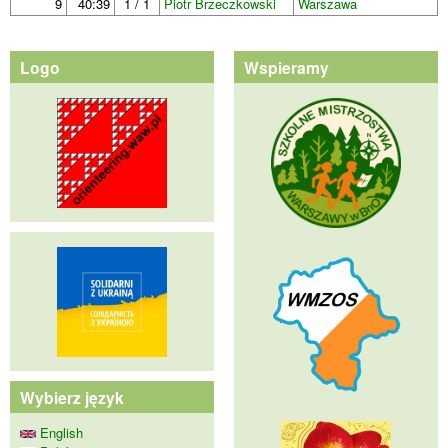
9
40:39
1 / 1
Piotr Brzeczkowski
Warszawa
Logo
Wspieramy
Wybierz język
English