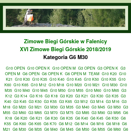
Przejdź do treści
orienteering.waw.pl
Zimowe Biegi Górskie w Falenicy
XVI Zimowe Biegi Górskie 2018/2019
Kategoria G6 M30
G10 OPEN
G10 OPEN K
G10 OPEN M
G3 OPEN
G3 OPEN K
G3
OPEN M
G6 OPEN
G6 OPEN K
G6 OPEN M
TEAM
G10 K20
G10
K21
G10 K30
G10 K35
G10 K40
G10 K45
G10 K50
G10 K55
G10
K60
G10 K65
G10 M12
G10 M18
G10 M20
G10 M21
G10 M30
G10
M35
G10 M40
G10 M45
G10 M50
G10 M55
G10 M60
G10 M65
G3
K12
G3 K14
G3 K16
G3 K18
G3 K20
G3 K21
G3 K30
G3 K35
G3
K40
G3 K45
G3 K50
G3 K55
G3 K65
G3 M12
G3 M14
G3 M16
G3
M18
G3 M20
G3 M21
G3 M30
G3 M35
G3 M40
G3 M45
G3 M50
G3
M55
G3 M60
G3 M65
G3 M70
G3 M75
G3 M85
G3 M90
G3 M95
G6
K18
G6 K20
G6 K21
G6 K30
G6 K35
G6 K40
G6 K45
G6 K50
G6
K55
G6 K60
G6 K65
G6 K70
G6 M12
G6 M14
G6 M16
G6 M18
G6
M21
G6 M30
G6 M35
G6 M40
G6 M45
G6 M50
G6 M55
G6 M60
G6