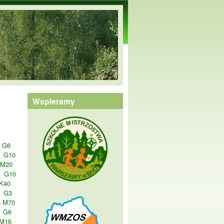
Wspieramy
G6
G10
 M20
G10
K40
G3
 M70
G6
M16