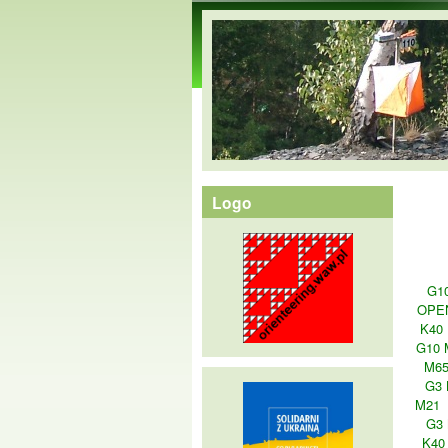
orienteering.waw.pl
Logo
G1
OPE
K40
G10 
M6
G3 
M21
G3
K40