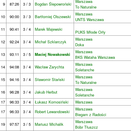
Warszawa
9
87:26
3 / 3
Bogdan Ślepowroński
To Naturalne
Warszawa
10
90:00
3 / 3
Bartłomiej Olszewski
UNTS Warszawa
11
90:41
3 / 4
Marek Majewski
PUKS Młode Orły
Warszawa
12
92:24
3 / 4
Michał Szklarczyk
Doka
Warszawa
13
93:11
3 / 5
Maciej Nowakowski
BKS Wataha Warszawa
Warszawa
14
94:08
3 / 4
Wacław Zarychta
Soletanche
Warszawa
15
94:16
3 / 4
Sławomir Stański
To Naturalne
Warszawa
16
96:28
3 / 4
Jakub Herbut
Soletanche
17
96:33
3 / 4
Łukasz Komosiński
Warszawa
Warszawa
17
96:33
3 / 4
Robert Lewandowski
Biegam z Radości
Warszawa
19
97:57
3 / 5
Mariusz Michalik
Bóbr Tłuszcz