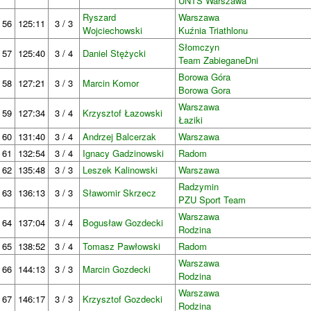
UNTS Warszawa
Ryszard
Warszawa
56
125:11
3 / 3
Wojciechowski
Kuźnia Triathlonu
Słomczyn
57
125:40
3 / 4
Daniel Stężycki
Team ZabieganeDni
Borowa Góra
58
127:21
3 / 3
Marcin Komor
Borowa Gora
Warszawa
59
127:34
3 / 4
Krzysztof Łazowski
Łaziki
60
131:40
3 / 4
Andrzej Balcerzak
Warszawa
61
132:54
3 / 4
Ignacy Gadzinowski
Radom
62
135:48
3 / 3
Leszek Kalinowski
Warszawa
Radzymin
63
136:13
3 / 3
Sławomir Skrzecz
PZU Sport Team
Warszawa
64
137:04
3 / 4
Bogusław Gozdecki
Rodzina
65
138:52
3 / 4
Tomasz Pawłowski
Radom
Warszawa
66
144:13
3 / 3
Marcin Gozdecki
Rodzina
Warszawa
67
146:17
3 / 3
Krzysztof Gozdecki
Rodzina