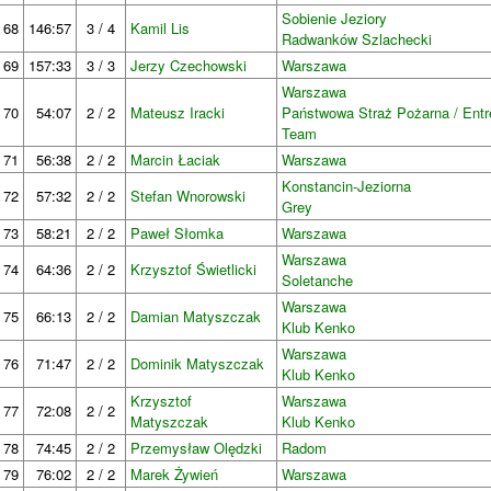
Sobienie Jeziory
68
146:57
3 / 4
Kamil Lis
Radwanków Szlachecki
69
157:33
3 / 3
Jerzy Czechowski
Warszawa
Warszawa
70
54:07
2 / 2
Mateusz Iracki
Państwowa Straż Pożarna / Entr
Team
71
56:38
2 / 2
Marcin Łaciak
Warszawa
Konstancin-Jeziorna
72
57:32
2 / 2
Stefan Wnorowski
Grey
73
58:21
2 / 2
Paweł Słomka
Warszawa
Warszawa
74
64:36
2 / 2
Krzysztof Świetlicki
Soletanche
Warszawa
75
66:13
2 / 2
Damian Matyszczak
Klub Kenko
Warszawa
76
71:47
2 / 2
Dominik Matyszczak
Klub Kenko
Krzysztof
Warszawa
77
72:08
2 / 2
Matyszczak
Klub Kenko
78
74:45
2 / 2
Przemysław Olędzki
Radom
79
76:02
2 / 2
Marek Żywień
Warszawa