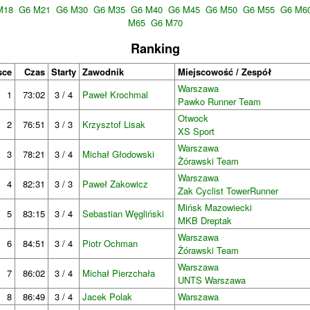
M18
G6 M21
G6 M30
G6 M35
G6 M40
G6 M45
G6 M50
G6 M55
G6 M6
M65
G6 M70
Ranking
sce
Czas
Starty
Zawodnik
Miejscowość / Zespół
Warszawa
1
73:02
3 / 4
Paweł Krochmal
Pawko Runner Team
Otwock
2
76:51
3 / 3
Krzysztof Lisak
XS Sport
Warszawa
3
78:21
3 / 4
Michał Głodowski
Żórawski Team
Warszawa
4
82:31
3 / 3
Paweł Zakowicz
Zak Cyclist TowerRunner
Mińsk Mazowiecki
5
83:15
3 / 4
Sebastian Węgliński
MKB Dreptak
Warszawa
6
84:51
3 / 4
Piotr Ochman
Żórawski Team
Warszawa
7
86:02
3 / 4
Michał Pierzchała
UNTS Warszawa
8
86:49
3 / 4
Jacek Polak
Warszawa