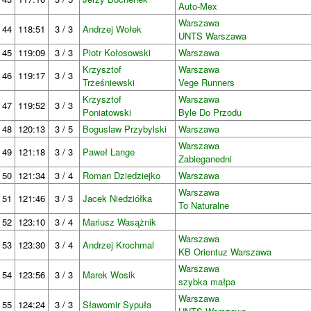
Auto-Mex
Warszawa
44
118:51
3 / 3
Andrzej Wołek
UNTS Warszawa
45
119:09
3 / 3
Piotr Kołosowski
Warszawa
Krzysztof
Warszawa
46
119:17
3 / 3
Trześniewski
Vege Runners
Krzysztof
Warszawa
47
119:52
3 / 3
Poniatowski
Byle Do Przodu
48
120:13
3 / 5
Boguslaw Przybylski
Warszawa
Warszawa
49
121:18
3 / 3
Paweł Lange
Zabieganedni
50
121:34
3 / 4
Roman Dziedziejko
Warszawa
Warszawa
51
121:46
3 / 3
Jacek Niedziółka
To Naturalne
52
123:10
3 / 4
Mariusz Wasążnik
Warszawa
53
123:30
3 / 4
Andrzej Krochmal
KB Orientuz Warszawa
Warszawa
54
123:56
3 / 3
Marek Wosik
szybka małpa
Warszawa
55
124:24
3 / 3
Sławomir Sypuła