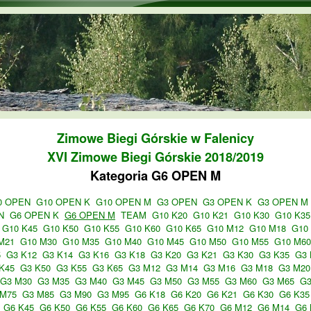
Przejdź do treści
Zimowe Biegi Górskie w Falenicy
XVI Zimowe Biegi Górskie 2018/2019
Kategoria G6 OPEN M
0 OPEN
G10 OPEN K
G10 OPEN M
G3 OPEN
G3 OPEN K
G3 OPEN M
N
G6 OPEN K
G6 OPEN M
TEAM
G10 K20
G10 K21
G10 K30
G10 K35
G10 K45
G10 K50
G10 K55
G10 K60
G10 K65
G10 M12
G10 M18
G10
M21
G10 M30
G10 M35
G10 M40
G10 M45
G10 M50
G10 M55
G10 M60
5
G3 K12
G3 K14
G3 K16
G3 K18
G3 K20
G3 K21
G3 K30
G3 K35
G3 
K45
G3 K50
G3 K55
G3 K65
G3 M12
G3 M14
G3 M16
G3 M18
G3 M20
G3 M30
G3 M35
G3 M40
G3 M45
G3 M50
G3 M55
G3 M60
G3 M65
G3
 M75
G3 M85
G3 M90
G3 M95
G6 K18
G6 K20
G6 K21
G6 K30
G6 K35
G6 K45
G6 K50
G6 K55
G6 K60
G6 K65
G6 K70
G6 M12
G6 M14
G6 