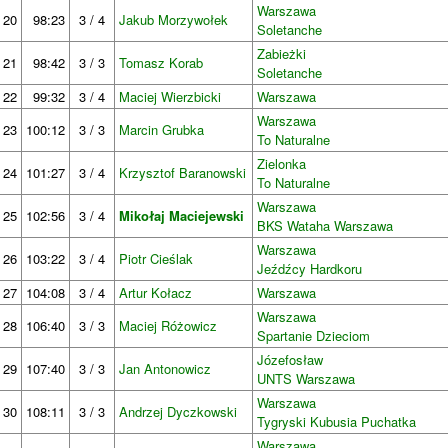
Warszawa
20
98:23
3 / 4
Jakub Morzywołek
Soletanche
Zabieżki
21
98:42
3 / 3
Tomasz Korab
Soletanche
22
99:32
3 / 4
Maciej Wierzbicki
Warszawa
Warszawa
23
100:12
3 / 3
Marcin Grubka
To Naturalne
Zielonka
24
101:27
3 / 4
Krzysztof Baranowski
To Naturalne
Warszawa
25
102:56
3 / 4
Mikołaj Maciejewski
BKS Wataha Warszawa
Warszawa
26
103:22
3 / 4
Piotr Cieślak
Jeźdźcy Hardkoru
27
104:08
3 / 4
Artur Kołacz
Warszawa
Warszawa
28
106:40
3 / 3
Maciej Różowicz
Spartanie Dzieciom
Józefosław
29
107:40
3 / 3
Jan Antonowicz
UNTS Warszawa
Warszawa
30
108:11
3 / 3
Andrzej Dyczkowski
Tygryski Kubusia Puchatka
Warszawa