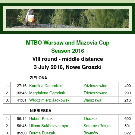
Skip to main content
orienteering.waw.pl
MTBO Warsaw and Mazovia Cup
Season 2016
VIII round - middle distance
3 July 2016, Nowe Groszki
ZIELONA
1.
27:16
Karolina Dammfeld
Zdzieszowice
400
2.
33:45
Magdalena Ogrodnik
Zdzieszowice
290
3.
41:01
Włodzimierz Jackowski
Warszawa
216
NIEBIESKA
1.
56:14
Hubert Kielak
Tłuszcz
600
2.
56:45
Uliana Sukholovskaya
Saratov (Rosja)
591
3.
85:00
Dorota Duszak
Brwinów
322