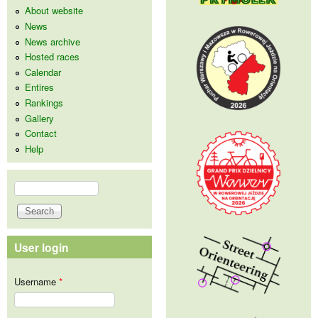
About website
News
News archive
Hosted races
Calendar
Entires
Rankings
Gallery
Contact
Help
Search
Search form
User login
Username
*