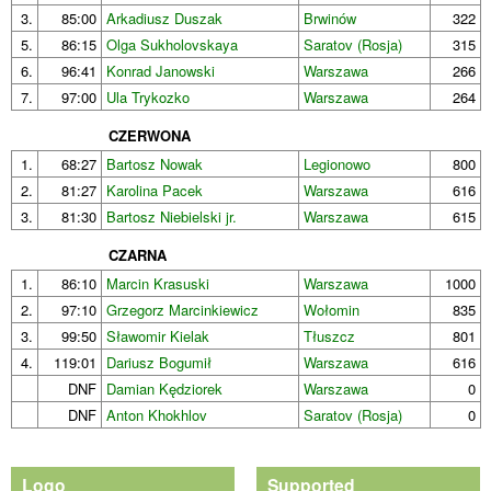
3.
85:00
Arkadiusz Duszak
Brwinów
322
5.
86:15
Olga Sukholovskaya
Saratov (Rosja)
315
6.
96:41
Konrad Janowski
Warszawa
266
7.
97:00
Ula Trykozko
Warszawa
264
CZERWONA
1.
68:27
Bartosz Nowak
Legionowo
800
2.
81:27
Karolina Pacek
Warszawa
616
3.
81:30
Bartosz Niebielski jr.
Warszawa
615
CZARNA
1.
86:10
Marcin Krasuski
Warszawa
1000
2.
97:10
Grzegorz Marcinkiewicz
Wołomin
835
3.
99:50
Sławomir Kielak
Tłuszcz
801
4.
119:01
Dariusz Bogumił
Warszawa
616
DNF
Damian Kędziorek
Warszawa
0
DNF
Anton Khokhlov
Saratov (Rosja)
0
Logo
Supported