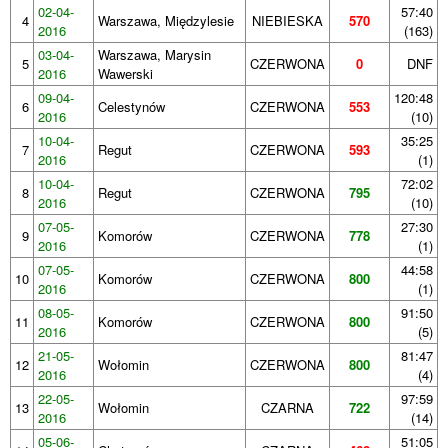
02-04-
57:40
4
Warszawa, Międzylesie
NIEBIESKA
570
2016
(163)
03-04-
Warszawa, Marysin
5
CZERWONA
0
DNF
2016
Wawerski
09-04-
120:48
6
Celestynów
CZERWONA
553
2016
(10)
10-04-
35:25
7
Regut
CZERWONA
593
2016
(1)
10-04-
72:02
8
Regut
CZERWONA
795
2016
(10)
07-05-
27:30
9
Komorów
CZERWONA
778
2016
(1)
07-05-
44:58
10
Komorów
CZERWONA
800
2016
(1)
08-05-
91:50
11
Komorów
CZERWONA
800
2016
(5)
21-05-
81:47
12
Wołomin
CZERWONA
800
2016
(4)
22-05-
97:59
13
Wołomin
CZARNA
722
2016
(14)
05-06-
51:05