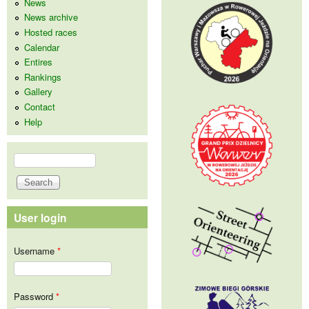
News
News archive
Hosted races
Calendar
Entires
Rankings
Gallery
Contact
Help
Search
Search form
User login
Username
*
Password
*