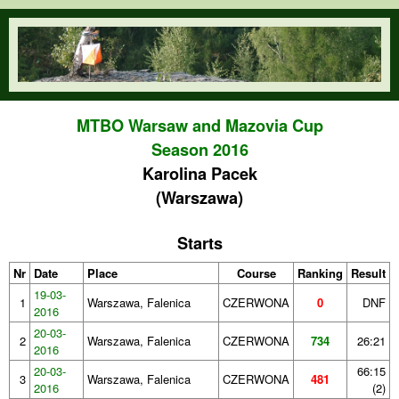
Skip to main content
orienteering.waw.pl
MTBO Warsaw and Mazovia Cup
Season 2016
Karolina Pacek
(Warszawa)
Starts
Nr
Date
Place
Course
Ranking
Result
19-03-
1
Warszawa, Falenica
CZERWONA
0
DNF
2016
20-03-
2
Warszawa, Falenica
CZERWONA
734
26:21
2016
20-03-
66:15
3
Warszawa, Falenica
CZERWONA
481
2016
(2)