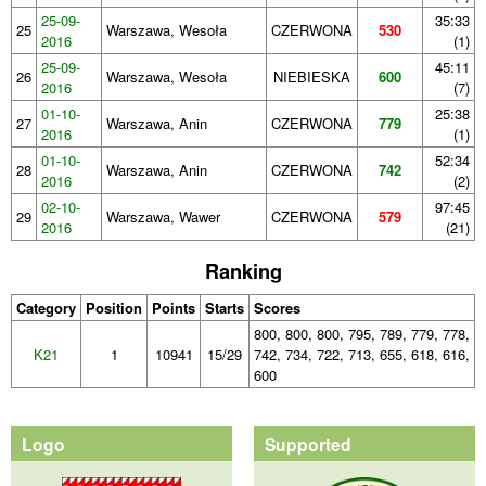
25-09-
35:33
25
Warszawa, Wesoła
CZERWONA
530
2016
(1)
25-09-
45:11
26
Warszawa, Wesoła
NIEBIESKA
600
2016
(7)
01-10-
25:38
27
Warszawa, Anin
CZERWONA
779
2016
(1)
01-10-
52:34
28
Warszawa, Anin
CZERWONA
742
2016
(2)
02-10-
97:45
29
Warszawa, Wawer
CZERWONA
579
2016
(21)
Ranking
Category
Position
Points
Starts
Scores
800, 800, 800, 795, 789, 779, 778,
K21
1
10941
15/29
742, 734, 722, 713, 655, 618, 616,
600
Logo
Supported