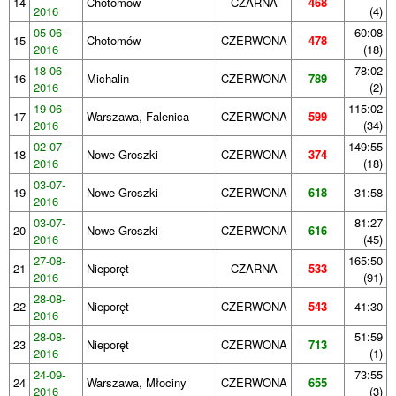
14
Chotomów
CZARNA
468
2016
(4)
05-06-
60:08
15
Chotomów
CZERWONA
478
2016
(18)
18-06-
78:02
16
Michalin
CZERWONA
789
2016
(2)
19-06-
115:02
17
Warszawa, Falenica
CZERWONA
599
2016
(34)
02-07-
149:55
18
Nowe Groszki
CZERWONA
374
2016
(18)
03-07-
19
Nowe Groszki
CZERWONA
618
31:58
2016
03-07-
81:27
20
Nowe Groszki
CZERWONA
616
2016
(45)
27-08-
165:50
21
Nieporęt
CZARNA
533
2016
(91)
28-08-
22
Nieporęt
CZERWONA
543
41:30
2016
28-08-
51:59
23
Nieporęt
CZERWONA
713
2016
(1)
24-09-
73:55
24
Warszawa, Młociny
CZERWONA
655
2016
(3)