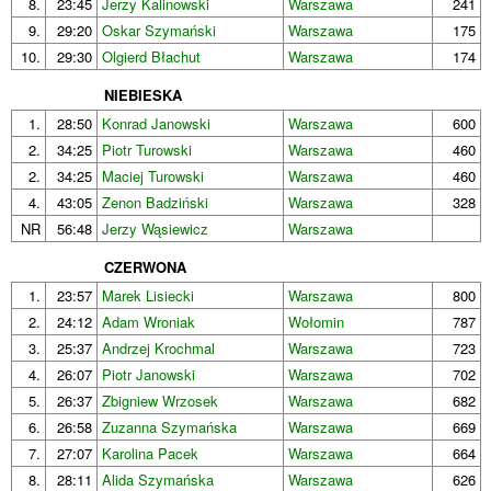
8.
23:45
Jerzy Kalinowski
Warszawa
241
9.
29:20
Oskar Szymański
Warszawa
175
10.
29:30
Olgierd Błachut
Warszawa
174
NIEBIESKA
1.
28:50
Konrad Janowski
Warszawa
600
2.
34:25
Piotr Turowski
Warszawa
460
2.
34:25
Maciej Turowski
Warszawa
460
4.
43:05
Zenon Badziński
Warszawa
328
NR
56:48
Jerzy Wąsiewicz
Warszawa
CZERWONA
1.
23:57
Marek Lisiecki
Warszawa
800
2.
24:12
Adam Wroniak
Wołomin
787
3.
25:37
Andrzej Krochmal
Warszawa
723
4.
26:07
Piotr Janowski
Warszawa
702
5.
26:37
Zbigniew Wrzosek
Warszawa
682
6.
26:58
Zuzanna Szymańska
Warszawa
669
7.
27:07
Karolina Pacek
Warszawa
664
8.
28:11
Alida Szymańska
Warszawa
626