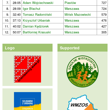
7.
28:05
Adam Wojciechowski
Piastów
727
8.
28:09
Igor Błachut
Warszawa
724
9.
32:40
Tomasz Radomiński
Mińsk Mazowiecki
579
10.
37:13
Krzysztof Urbaniak
Warszawa
476
11.
40:02
Damian Kędziorek
Warszawa
427
12.
50:07
Bartłomiej Krasuski
Warszawa
305
Logo
Supported