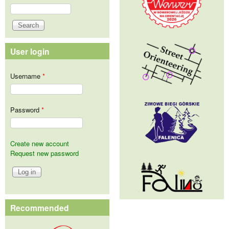
Search
Search form
User login
Username
*
Password
*
Create new account
Request new password
Recommended