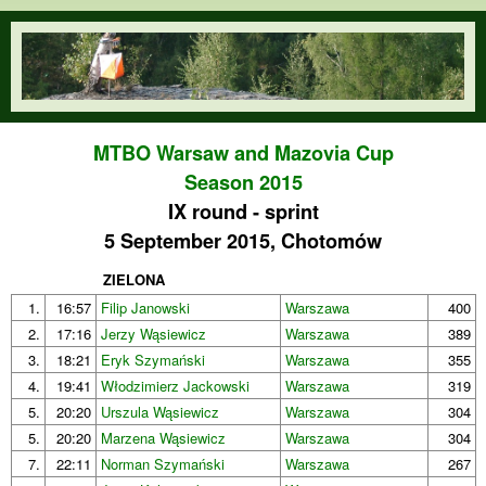
Skip to main content
orienteering.waw.pl
MTBO Warsaw and Mazovia Cup
Season 2015
IX round - sprint
5 September 2015, Chotomów
ZIELONA
1.
16:57
Filip Janowski
Warszawa
400
2.
17:16
Jerzy Wąsiewicz
Warszawa
389
3.
18:21
Eryk Szymański
Warszawa
355
4.
19:41
Włodzimierz Jackowski
Warszawa
319
5.
20:20
Urszula Wąsiewicz
Warszawa
304
5.
20:20
Marzena Wąsiewicz
Warszawa
304
7.
22:11
Norman Szymański
Warszawa
267