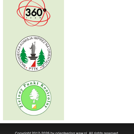
Copyright 2012-2026 by orienteering.waw.pl, All rights reserved,