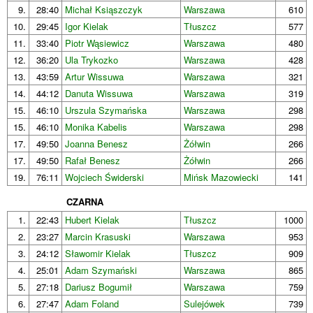
9.
28:40
Michał Ksiąszczyk
Warszawa
610
10.
29:45
Igor Kielak
Tłuszcz
577
11.
33:40
Piotr Wąsiewicz
Warszawa
480
12.
36:20
Ula Trykozko
Warszawa
428
13.
43:59
Artur Wissuwa
Warszawa
321
14.
44:12
Danuta Wissuwa
Warszawa
319
15.
46:10
Urszula Szymańska
Warszawa
298
15.
46:10
Monika Kabelis
Warszawa
298
17.
49:50
Joanna Benesz
Żółwin
266
17.
49:50
Rafał Benesz
Żółwin
266
19.
76:11
Wojciech Świderski
Mińsk Mazowiecki
141
CZARNA
1.
22:43
Hubert Kielak
Tłuszcz
1000
2.
23:27
Marcin Krasuski
Warszawa
953
3.
24:12
Sławomir Kielak
Tłuszcz
909
4.
25:01
Adam Szymański
Warszawa
865
5.
27:18
Dariusz Bogumił
Warszawa
759
6.
27:47
Adam Foland
Sulejówek
739