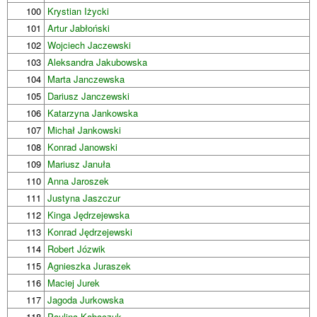
100
Krystian Iżycki
101
Artur Jabłoński
102
Wojciech Jaczewski
103
Aleksandra Jakubowska
104
Marta Janczewska
105
Dariusz Janczewski
106
Katarzyna Jankowska
107
Michał Jankowski
108
Konrad Janowski
109
Mariusz Januła
110
Anna Jaroszek
111
Justyna Jaszczur
112
Kinga Jędrzejewska
113
Konrad Jędrzejewski
114
Robert Józwik
115
Agnieszka Juraszek
116
Maciej Jurek
117
Jagoda Jurkowska
118
Paulina Kabaczuk