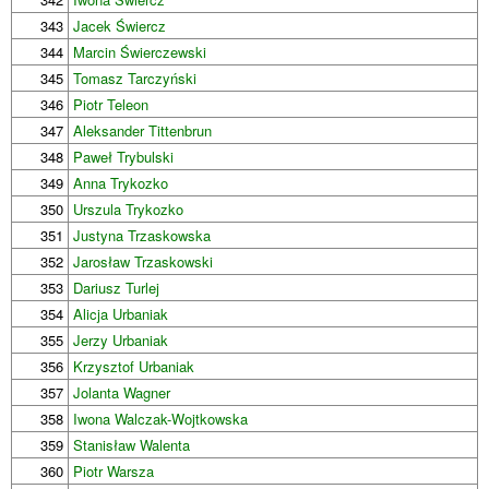
343
Jacek Świercz
344
Marcin Świerczewski
345
Tomasz Tarczyński
346
Piotr Teleon
347
Aleksander Tittenbrun
348
Paweł Trybulski
349
Anna Trykozko
350
Urszula Trykozko
351
Justyna Trzaskowska
352
Jarosław Trzaskowski
353
Dariusz Turlej
354
Alicja Urbaniak
355
Jerzy Urbaniak
356
Krzysztof Urbaniak
357
Jolanta Wagner
358
Iwona Walczak-Wojtkowska
359
Stanisław Walenta
360
Piotr Warsza