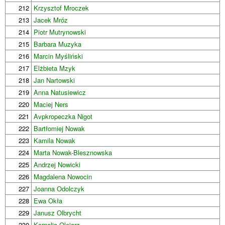
212
Krzysztof Mroczek
213
Jacek Mróz
214
Piotr Mutrynowski
215
Barbara Muzyka
216
Marcin Myśliński
217
Elżbieta Mzyk
218
Jan Nartowski
219
Anna Natusiewicz
220
Maciej Ners
221
Avpkropeczka Nigot
222
Bartłomiej Nowak
223
Kamila Nowak
224
Marta Nowak-Blesznowska
225
Andrzej Nowicki
226
Magdalena Nowocin
227
Joanna Odolczyk
228
Ewa Okła
229
Janusz Olbrycht
230
Kornelia Olejarz