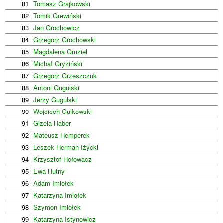
81
Tomasz Grajkowski
82
Tomik Grewiński
83
Jan Grochowicz
84
Grzegorz Grochowski
85
Magdalena Gruziel
86
Michał Gryziński
87
Grzegorz Grzeszczuk
88
Antoni Gugulski
89
Jerzy Gugulski
90
Wojciech Gulkowski
91
Gizela Haber
92
Mateusz Hemperek
93
Leszek Herman-Iżycki
94
Krzysztof Hołowacz
95
Ewa Hutny
96
Adam Imiołek
97
Katarzyna Imiołek
98
Szymon Imiołek
99
Katarzyna Istynowicz