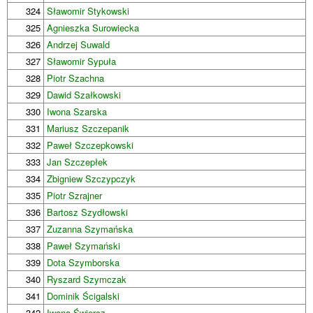
324
Sławomir Stykowski
325
Agnieszka Surowiecka
326
Andrzej Suwald
327
Sławomir Sypuła
328
Piotr Szachna
329
Dawid Szałkowski
330
Iwona Szarska
331
Mariusz Szczepanik
332
Paweł Szczepkowski
333
Jan Szczepłek
334
Zbigniew Szczypczyk
335
Piotr Szrajner
336
Bartosz Szydłowski
337
Zuzanna Szymańska
338
Paweł Szymański
339
Dota Szymborska
340
Ryszard Szymczak
341
Dominik Ścigalski
342
Iwona Świercz