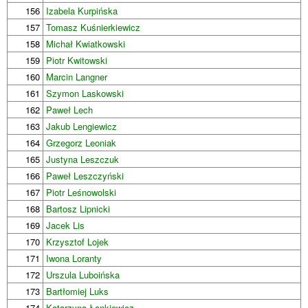
156
Izabela Kurpińska
157
Tomasz Kuśnierkiewicz
158
Michał Kwiatkowski
159
Piotr Kwitowski
160
Marcin Langner
161
Szymon Laskowski
162
Paweł Lech
163
Jakub Lengiewicz
164
Grzegorz Leoniak
165
Justyna Leszczuk
166
Paweł Leszczyński
167
Piotr Leśnowolski
168
Bartosz Lipnicki
169
Jacek Lis
170
Krzysztof Lojek
171
Iwona Loranty
172
Urszula Luboińska
173
Bartłomiej Luks
174
Katarzyna Łankiewicz