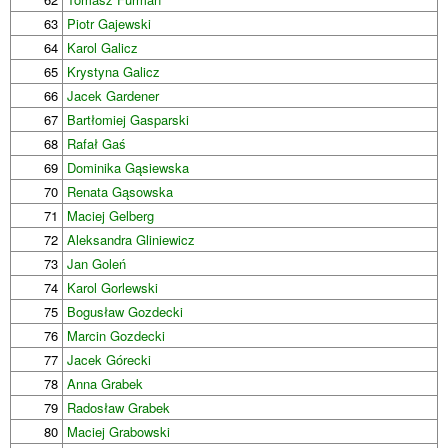
63
Piotr Gajewski
64
Karol Galicz
65
Krystyna Galicz
66
Jacek Gardener
67
Bartłomiej Gasparski
68
Rafał Gaś
69
Dominika Gąsiewska
70
Renata Gąsowska
71
Maciej Gelberg
72
Aleksandra Gliniewicz
73
Jan Goleń
74
Karol Gorlewski
75
Bogusław Gozdecki
76
Marcin Gozdecki
77
Jacek Górecki
78
Anna Grabek
79
Radosław Grabek
80
Maciej Grabowski