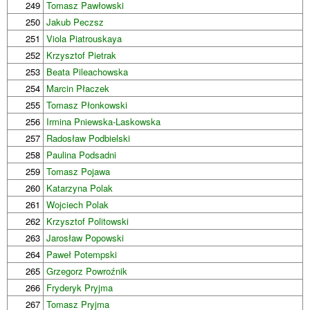
249
Tomasz Pawłowski
250
Jakub Peczsz
251
Viola Piatrouskaya
252
Krzysztof Pietrak
253
Beata Pileachowska
254
Marcin Płaczek
255
Tomasz Płonkowski
256
Irmina Pniewska-Laskowska
257
Radosław Podbielski
258
Paulina Podsadni
259
Tomasz Pojawa
260
Katarzyna Polak
261
Wojciech Polak
262
Krzysztof Politowski
263
Jarosław Popowski
264
Paweł Potempski
265
Grzegorz Powroźnik
266
Fryderyk Pryjma
267
Tomasz Pryjma