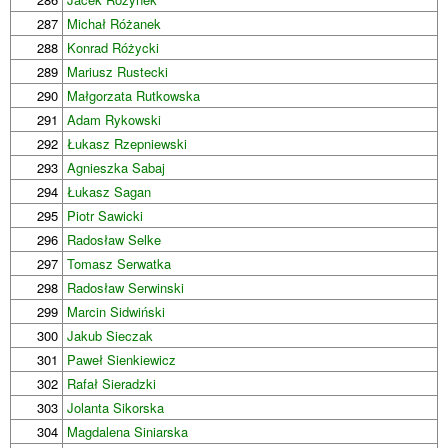
287
Michał Różanek
288
Konrad Różycki
289
Mariusz Rustecki
290
Małgorzata Rutkowska
291
Adam Rykowski
292
Łukasz Rzepniewski
293
Agnieszka Sabaj
294
Łukasz Sagan
295
Piotr Sawicki
296
Radosław Selke
297
Tomasz Serwatka
298
Radosław Serwinski
299
Marcin Sidwiński
300
Jakub Sieczak
301
Paweł Sienkiewicz
302
Rafał Sieradzki
303
Jolanta Sikorska
304
Magdalena Siniarska