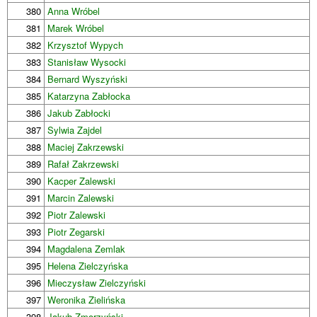
380
Anna Wróbel
381
Marek Wróbel
382
Krzysztof Wypych
383
Stanisław Wysocki
384
Bernard Wyszyński
385
Katarzyna Zabłocka
386
Jakub Zabłocki
387
Sylwia Zajdel
388
Maciej Zakrzewski
389
Rafał Zakrzewski
390
Kacper Zalewski
391
Marcin Zalewski
392
Piotr Zalewski
393
Piotr Zegarski
394
Magdalena Zemlak
395
Helena Zielczyńska
396
Mieczysław Zielczyński
397
Weronika Zielińska
398
Jakub Zmorzyński