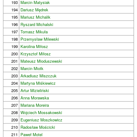
193
Marcin Matysiak
194
Dariusz Mędrek
195
Mariusz Michalik
196
Ryszard Michalski
197
Tomasz Mikuła
198
Przemysław Milewski
199
Karolina Miłosz
200
Krzysztof Miłosz
201
Mateusz Mioduszewski
202
Marcin Miotk
203
Arkadiusz Miszczuk
204
Martyna Miśkiewicz
205
Artur Mizieliński
206
Anna Morawska
207
Mariana Moreira
208
Wojciech Mossakowski
209
Eugeniusz Moszkowicz
210
Radosław Mościcki
211
Paweł Motel