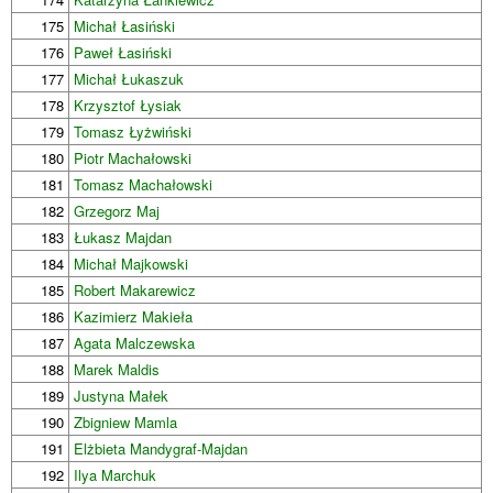
175
Michał Łasiński
176
Paweł Łasiński
177
Michał Łukaszuk
178
Krzysztof Łysiak
179
Tomasz Łyżwiński
180
Piotr Machałowski
181
Tomasz Machałowski
182
Grzegorz Maj
183
Łukasz Majdan
184
Michał Majkowski
185
Robert Makarewicz
186
Kazimierz Makieła
187
Agata Malczewska
188
Marek Maldis
189
Justyna Małek
190
Zbigniew Mamla
191
Elżbieta Mandygraf-Majdan
192
Ilya Marchuk