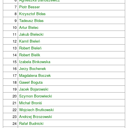
7
Piotr Besser
8
Krzysztof Bidas
9
Tadeusz Bidas
10
Artur Bielec
11
Jakub Bielecki
12
Kamil Bieleń
13
Robert Bieleń
14
Robert Bielik
15
Izabela Binkowska
16
Jerzy Bochenek
17
Magdalena Boczek
18
Gaweł Boguta
19
Jacek Bojarowski
20
Szymon Borowiecki
21
Michał Broniś
22
Wojciech Brutkowski
23
Andrzej Brzozowski
24
Rafał Budnicki