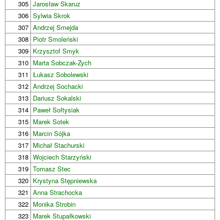
305
Jarosław Skaruz
306
Sylwia Skrok
307
Andrzej Smejda
308
Piotr Smoleński
309
Krzysztof Smyk
310
Marta Sobczak-Zych
311
Łukasz Sobolewski
312
Andrzej Sochacki
313
Dariusz Sokalski
314
Paweł Sołtysiak
315
Marek Sotek
316
Marcin Sójka
317
Michał Stachurski
318
Wojciech Starzyński
319
Tomasz Stec
320
Krystyna Stępniewska
321
Anna Strachocka
322
Monika Strobin
323
Marek Stupałkowski