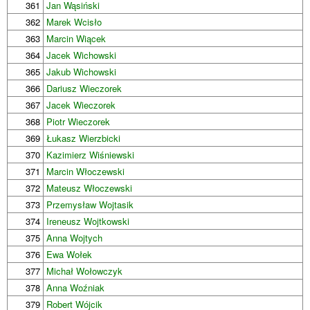
361
Jan Wąsiński
362
Marek Wcisło
363
Marcin Wiącek
364
Jacek Wichowski
365
Jakub Wichowski
366
Dariusz Wieczorek
367
Jacek Wieczorek
368
Piotr Wieczorek
369
Łukasz Wierzbicki
370
Kazimierz Wiśniewski
371
Marcin Włoczewski
372
Mateusz Włoczewski
373
Przemysław Wojtasik
374
Ireneusz Wojtkowski
375
Anna Wojtych
376
Ewa Wołek
377
Michał Wołowczyk
378
Anna Woźniak
379
Robert Wójcik