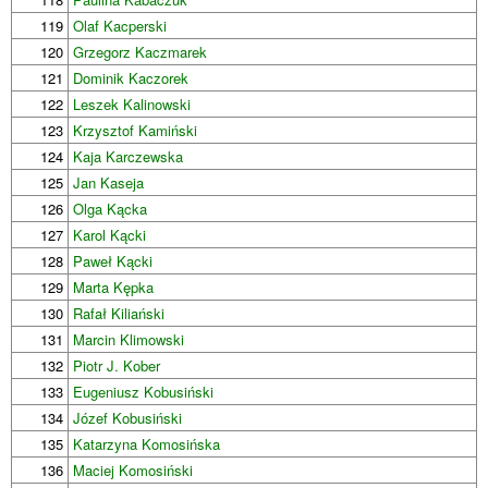
119
Olaf Kacperski
120
Grzegorz Kaczmarek
121
Dominik Kaczorek
122
Leszek Kalinowski
123
Krzysztof Kamiński
124
Kaja Karczewska
125
Jan Kaseja
126
Olga Kącka
127
Karol Kącki
128
Paweł Kącki
129
Marta Kępka
130
Rafał Kiliański
131
Marcin Klimowski
132
Piotr J. Kober
133
Eugeniusz Kobusiński
134
Józef Kobusiński
135
Katarzyna Komosińska
136
Maciej Komosiński