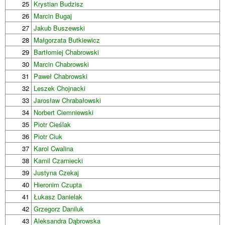
25
Krystian Budzisz
26
Marcin Bugaj
27
Jakub Buszewski
28
Małgorzata Butkiewicz
29
Bartłomiej Chabrowski
30
Marcin Chabrowski
31
Paweł Chabrowski
32
Leszek Chojnacki
33
Jarosław Chrabałowski
34
Norbert Ciemniewski
35
Piotr Cieślak
36
Piotr Ciuk
37
Karol Cwalina
38
Kamil Czarniecki
39
Justyna Czekaj
40
Hieronim Czupta
41
Łukasz Danielak
42
Grzegorz Daniluk
43
Aleksandra Dąbrowska