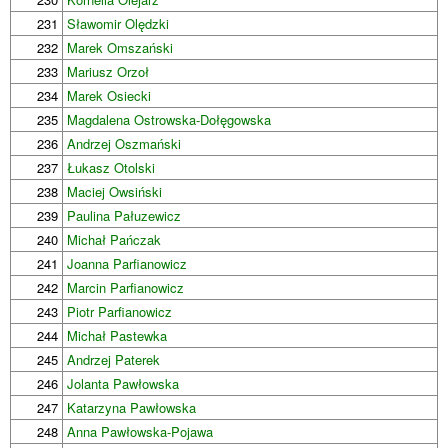
231
Sławomir Olędzki
232
Marek Omszański
233
Mariusz Orzoł
234
Marek Osiecki
235
Magdalena Ostrowska-Dołęgowska
236
Andrzej Oszmański
237
Łukasz Otolski
238
Maciej Owsiński
239
Paulina Pałuzewicz
240
Michał Pańczak
241
Joanna Parfianowicz
242
Marcin Parfianowicz
243
Piotr Parfianowicz
244
Michał Pastewka
245
Andrzej Paterek
246
Jolanta Pawłowska
247
Katarzyna Pawłowska
248
Anna Pawłowska-Pojawa