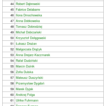
44
Robert Dąbrowski
45
Fabrice Delabarre
46
Ilona Dmochowska
47
Anna Dobkowska
48
Tomasz Dobrodziej
49
Michał Dobrzański
50
Krzysztof Dołęgowski
51
Łukasz Drażan
52
Małgorzata Drążyk
53
Anna Drejarz-Kaczmarek
54
Rafał Dudziński
55
Marcin Dulnik
56
Zofia Dulska
57
Mateusz Duszyński
58
Przemysław Dygdoń
59
Marek Dyjak
60
Andrzej Folga
61
Ulrike Fuhrmann
62
Tomasz Furman