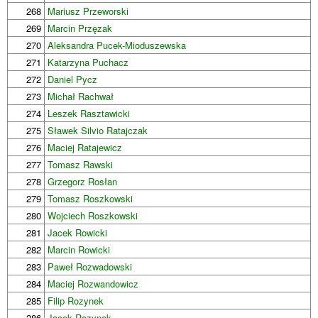
268
Mariusz Przeworski
269
Marcin Przęzak
270
Aleksandra Pucek-Mioduszewska
271
Katarzyna Puchacz
272
Daniel Pycz
273
Michał Rachwał
274
Leszek Rasztawicki
275
Sławek Silvio Ratajczak
276
Maciej Ratajewicz
277
Tomasz Rawski
278
Grzegorz Rosłan
279
Tomasz Roszkowski
280
Wojciech Roszkowski
281
Jacek Rowicki
282
Marcin Rowicki
283
Paweł Rozwadowski
284
Maciej Rozwandowicz
285
Filip Rozynek
286
Jacek Rozynek