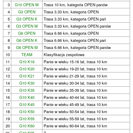
3
G10 OPEN M
Trasa 10 km, kategoria OPEN panów
4
G3 OPEN
Trasa 3.33 km, kategoria OPEN
5
G3 OPEN K
Trasa 3.33 km, kategoria OPEN pań
6
G3 OPEN M
Trasa 3.33 km, kategoria OPEN panów
7
G6 OPEN
Trasa 6.66 km, kategoria OPEN
8
G6 OPEN K
Trasa 6.66 km, kategoria OPEN pań
9
G6 OPEN M
Trasa 6.66 km, kategoria OPEN panów
10
TEAM
Klasyfikacja zespołowa
11
G10 K16
Panie w wieku 15-16 lat, trasa 10 km
12
G10 K20
Panie w wieku 19-20 lat, trasa 10 km
13
G10 K21
Panie w wieku 21-29 lat, trasa 10 km
14
G10 K30
Panie w wieku 30-34 lat, trasa 10 km
15
G10 K35
Panie w wieku 35-39 lat, trasa 10 km
16
G10 K40
Panie w wieku 40-44 lat, trasa 10 km
17
G10 K45
Panie w wieku 45-49 lat, trasa 10 km
18
G10 K50
Panie w wieku 50-54 lat, trasa 10 km
19
G10 K55
Panie w wieku 55-59 lat, trasa 10 km
20
G10 K60
Panie w wieku 60-64 lat, trasa 10 km
21
G10 K95
?