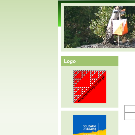
orienteering.waw.pl
Logo