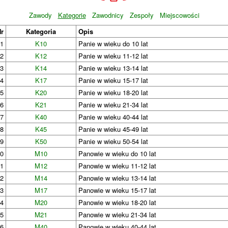
Zawody
Kategorie
Zawodnicy
Zespoły
Miejscowości
Nr
Kategoria
Opis
1
K10
Panie w wieku do 10 lat
2
K12
Panie w wieku 11-12 lat
3
K14
Panie w wieku 13-14 lat
4
K17
Panie w wieku 15-17 lat
5
K20
Panie w wieku 18-20 lat
6
K21
Panie w wieku 21-34 lat
7
K40
Panie w wieku 40-44 lat
8
K45
Panie w wieku 45-49 lat
9
K50
Panie w wieku 50-54 lat
10
M10
Panowie w wieku do 10 lat
11
M12
Panowie w wieku 11-12 lat
12
M14
Panowie w wieku 13-14 lat
13
M17
Panowie w wieku 15-17 lat
14
M20
Panowie w wieku 18-20 lat
15
M21
Panowie w wieku 21-34 lat
16
M40
Panowie w wieku 40-44 lat