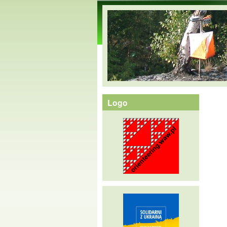
orienteering.waw.pl
Logo