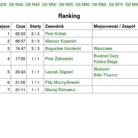
M35
G6 M40
G6 M45
G6 M50
G6 M55
G6 M60
G6 M65
G6 M70
G6 M9
Ranking
ejsce
Czas
Starty
Zawodnik
Miejscowość / Zespół
1
62:03
3 / 3
Piotr Królak
2
66:57
3 / 3
Mariusz Koperski
3
74:47
3 / 3
Bogusław Gozdecki
Warszawa
Brudzeń Duży
4
17:05
1 / 1
Piotr Żebrowski
Polska Biega
Wołomin
5
20:43
1 / 1
Leszek Stępień
Bóbr Tłuszcz
6
21:05
1 / 1
Filip Moczydłowski
7
21:11
1 / 1
Maciej Różowicz