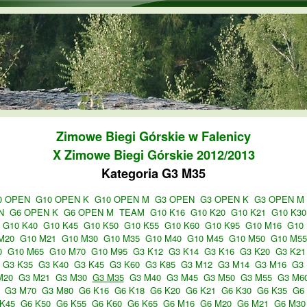
Przejdź do treści
Zimowe Biegi Górskie w Falenicy
X Zimowe Biegi Górskie 2012/2013
Kategoria G3 M35
0 OPEN
G10 OPEN K
G10 OPEN M
G3 OPEN
G3 OPEN K
G3 OPEN M
N
G6 OPEN K
G6 OPEN M
TEAM
G10 K16
G10 K20
G10 K21
G10 K30
G10 K40
G10 K45
G10 K50
G10 K55
G10 K60
G10 K95
G10 M16
G10
M20
G10 M21
G10 M30
G10 M35
G10 M40
G10 M45
G10 M50
G10 M55
0
G10 M65
G10 M70
G10 M95
G3 K12
G3 K14
G3 K16
G3 K20
G3 K21
G3 K35
G3 K40
G3 K45
G3 K60
G3 K85
G3 M12
G3 M14
G3 M16
G3
M20
G3 M21
G3 M30
G3 M35
G3 M40
G3 M45
G3 M50
G3 M55
G3 M6
G3 M70
G3 M80
G6 K16
G6 K18
G6 K20
G6 K21
G6 K30
G6 K35
G6
K45
G6 K50
G6 K55
G6 K60
G6 K65
G6 M16
G6 M20
G6 M21
G6 M30