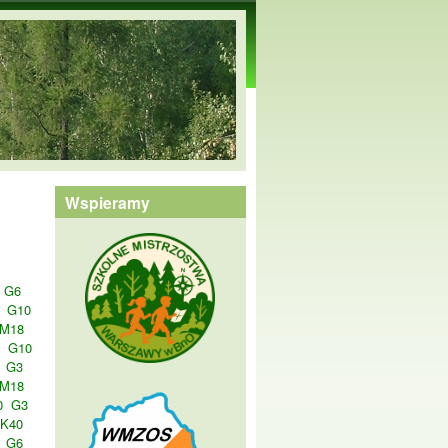
Wspieramy
G6
G10
 M18
G10
G3
 M18
0
G3
 K40
G6