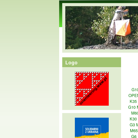
orienteering.waw.pl
Logo
G1
OPE
K35
G10 
M6
K30
G3 
M65
G6 