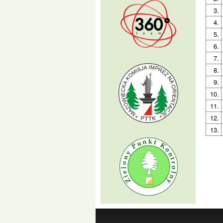
3.
4.
5.
6.
7.
8.
9.
10.
11.
12.
13.