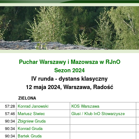
Przejdź do treści
Puchar Warszawy i Mazowsza w RJnO
Sezon 2024
IV runda - dystans klasyczny
12 maja 2024, Warszawa, Radość
ZIELONA
57:28
Konrad Janowski
KOS Warszawa
57:46
Mariusz Siwiec
Glusi / Klub InO Stowarzysze
90:34
Zbigniew Gruda
90:34
Konrad Gruda
90:34
Bartek Gruda