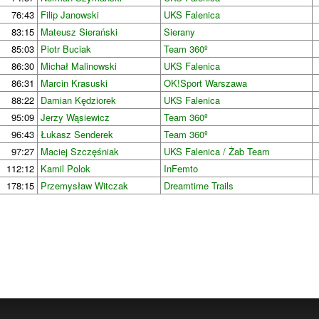
76:43
Filip Janowski
UKS Falenica
83:15
Mateusz Sierański
Sierany
85:03
Piotr Buciak
Team 360º
86:30
Michał Malinowski
UKS Falenica
86:31
Marcin Krasuski
OK!Sport Warszawa
88:22
Damian Kędziorek
UKS Falenica
95:09
Jerzy Wąsiewicz
Team 360º
96:43
Łukasz Senderek
Team 360º
97:27
Maciej Szczęśniak
UKS Falenica / Żab Team
112:12
Kamil Polok
InFemto
178:15
Przemysław Witczak
Dreamtime Trails