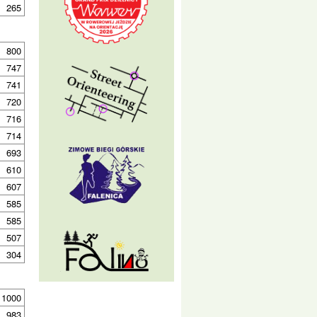
265
800
747
741
720
716
714
693
610
607
585
585
507
304
1000
983