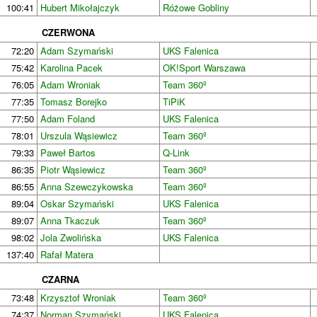
100:41
Hubert Mikołajczyk
Różowe Gobliny
CZERWONA
72:20
Adam Szymański
UKS Falenica
75:42
Karolina Pacek
OK!Sport Warszawa
76:05
Adam Wroniak
Team 360º
77:35
Tomasz Borejko
TiPiK
77:50
Adam Foland
UKS Falenica
78:01
Urszula Wąsiewicz
Team 360º
79:33
Paweł Bartos
Q-Link
86:35
Piotr Wąsiewicz
Team 360º
86:55
Anna Szewczykowska
Team 360º
89:04
Oskar Szymański
UKS Falenica
89:07
Anna Tkaczuk
Team 360º
98:02
Jola Zwolińska
UKS Falenica
137:40
Rafał Matera
CZARNA
73:48
Krzysztof Wroniak
Team 360º
74:37
Norman Szymański
UKS Falenica