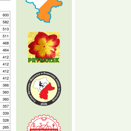
600
582
513
511
468
464
412
412
412
412
366
360
360
357
339
328
265