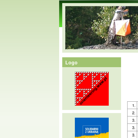
orienteering.waw.pl
Logo
1.
2.
3.
3.
3.