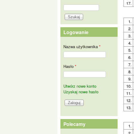
17.
Szukaj
Formularz wyszukiwania
1.
2.
Logowanie
3.
4.
Nazwa użytkownika
*
5.
6.
7.
Hasło
*
8.
9.
Utwórz nowe konto
10.
Uzyskaj nowe hasło
11.
12.
13.
Polecamy
1.
2.