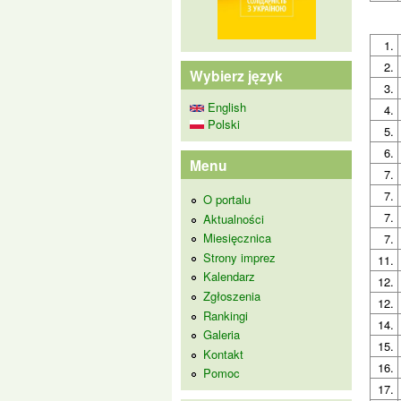
1.
2.
Wybierz język
3.
English
4.
Polski
5.
6.
Menu
7.
7.
O portalu
7.
Aktualności
Miesięcznica
7.
Strony imprez
11.
Kalendarz
12.
Zgłoszenia
12.
Rankingi
14.
Galeria
15.
Kontakt
16.
Pomoc
17.