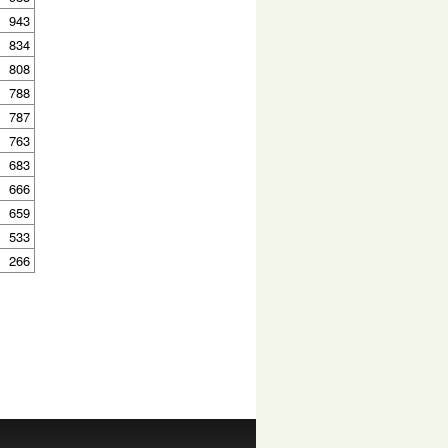
943
834
808
788
787
763
683
666
659
533
266