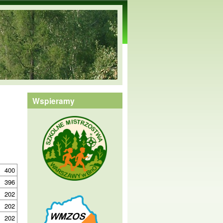
Wspieramy
400
396
202
202
202