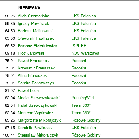
NIEBIESKA
58:25
Alida Szymańska
UKS Falenica
59:35
Ignacy Pawliszak
UKS Falenica
64:50
Bartosz Malinowski
UKS Falenica
65:00
Sławomir Pawliszak
UKS Falenica
68:52
Bartosz Fiderkiewicz
ISPL-BF
69:18
Piotr Janowski
KOS Warszawa
75:01
Paweł Franaszek
Radośni
75:01
Krzesimir Franaszek
Radośni
75:01
Alina Franaszek
Radośni
75:01
Sandra Pańczyszyn
Radośni
81:07
Paweł Lech
82:04
Maciej Szewczykowski
RunningWild
82:04
Rafał Szewczykowski
Team 360º
82:34
Marzena Wąsiewicz
Team 360º
85:25
Małgorzata Mikołajczyk
Różowe Gobliny
87:15
Dominik Pawliszak
UKS Falenica
100:41
Stanisław Mikołajczyk
Różowe Gobliny