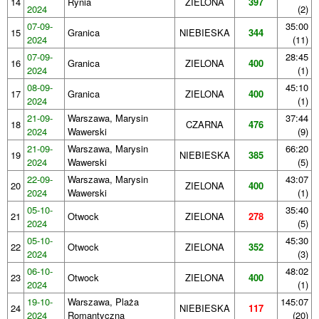
14
Rynia
ZIELONA
397
2024
(2)
07-09-
35:00
15
Granica
NIEBIESKA
344
2024
(11)
07-09-
28:45
16
Granica
ZIELONA
400
2024
(1)
08-09-
45:10
17
Granica
ZIELONA
400
2024
(1)
21-09-
Warszawa, Marysin
37:44
18
CZARNA
476
2024
Wawerski
(9)
21-09-
Warszawa, Marysin
66:20
19
NIEBIESKA
385
2024
Wawerski
(5)
22-09-
Warszawa, Marysin
43:07
20
ZIELONA
400
2024
Wawerski
(1)
05-10-
35:40
21
Otwock
ZIELONA
278
2024
(5)
05-10-
45:30
22
Otwock
ZIELONA
352
2024
(3)
06-10-
48:02
23
Otwock
ZIELONA
400
2024
(1)
19-10-
Warszawa, Plaża
145:07
24
NIEBIESKA
117
2024
Romantyczna
(20)