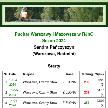
Przejdź do treści
orienteering.waw.pl
Puchar Warszawy i Mazowsza w RJnO
Sezon 2024
Sandra Pańczyszyn
(Warszawa, Radośni)
Starty
Nr
Data
Miejsce
Trasa
Ranking
Wynik
13-04-
36:20
1
Warszawa, Czarny Staw
ZIELONA
239
2024
(6)
13-04-
64:10
2
Warszawa, Czarny Staw
ZIELONA
252
2024
(5)
14-04-
72:07
3
Warszawa, Czarny Staw
ZIELONA
354
2024
(2)