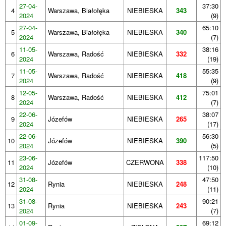
27-04-
37:30
4
Warszawa, Białołęka
NIEBIESKA
343
2024
(9)
27-04-
65:10
5
Warszawa, Białołęka
NIEBIESKA
340
2024
(7)
11-05-
38:16
6
Warszawa, Radość
NIEBIESKA
332
2024
(19)
11-05-
55:35
7
Warszawa, Radość
NIEBIESKA
418
2024
(9)
12-05-
75:01
8
Warszawa, Radość
NIEBIESKA
412
2024
(7)
22-06-
38:07
9
Józefów
NIEBIESKA
265
2024
(17)
22-06-
56:30
10
Józefów
NIEBIESKA
390
2024
(5)
23-06-
117:50
11
Józefów
CZERWONA
338
2024
(10)
31-08-
47:50
12
Rynia
NIEBIESKA
248
2024
(11)
31-08-
90:21
13
Rynia
NIEBIESKA
243
2024
(7)
01-09-
69:12