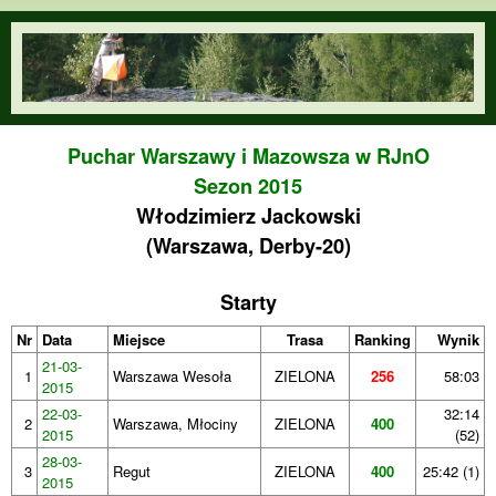
Przejdź do treści
orienteering.waw.pl
Puchar Warszawy i Mazowsza w RJnO
Sezon 2015
Włodzimierz Jackowski
(Warszawa, Derby-20)
Starty
Nr
Data
Miejsce
Trasa
Ranking
Wynik
21-03-
1
Warszawa Wesoła
ZIELONA
256
58:03
2015
22-03-
32:14
2
Warszawa, Młociny
ZIELONA
400
2015
(52)
28-03-
3
Regut
ZIELONA
400
25:42 (1)
2015