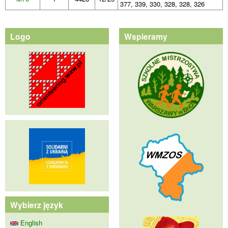
377, 339, 330, 328, 328, 326
Logo
Wspieramy
Wybierz język
English