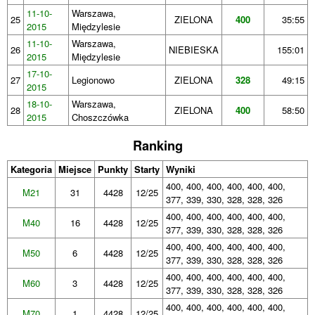
11-10-
Warszawa,
25
ZIELONA
400
35:55
2015
Międzylesie
11-10-
Warszawa,
26
NIEBIESKA
155:01
2015
Międzylesie
17-10-
27
Legionowo
ZIELONA
328
49:15
2015
18-10-
Warszawa,
28
ZIELONA
400
58:50
2015
Choszczówka
Ranking
Kategoria
Miejsce
Punkty
Starty
Wyniki
400, 400, 400, 400, 400, 400,
M21
31
4428
12/25
377, 339, 330, 328, 328, 326
400, 400, 400, 400, 400, 400,
M40
16
4428
12/25
377, 339, 330, 328, 328, 326
400, 400, 400, 400, 400, 400,
M50
6
4428
12/25
377, 339, 330, 328, 328, 326
400, 400, 400, 400, 400, 400,
M60
3
4428
12/25
377, 339, 330, 328, 328, 326
400, 400, 400, 400, 400, 400,
M70
1
4428
12/25