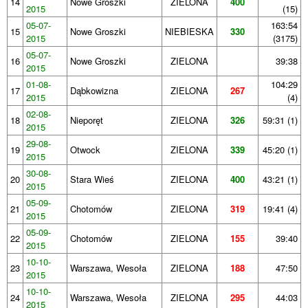
14
Nowe Groszki
ZIELONA
400
2015
(15)
05-07-
163:54
15
Nowe Groszki
NIEBIESKA
330
2015
(3175)
05-07-
16
Nowe Groszki
ZIELONA
39:38
2015
01-08-
104:29
17
Dąbkowizna
ZIELONA
267
2015
(4)
02-08-
18
Nieporęt
ZIELONA
326
59:31 (1)
2015
29-08-
19
Otwock
ZIELONA
339
45:20 (1)
2015
30-08-
20
Stara Wieś
ZIELONA
400
43:21 (1)
2015
05-09-
21
Chotomów
ZIELONA
319
19:41 (4)
2015
05-09-
22
Chotomów
ZIELONA
155
39:40
2015
10-10-
23
Warszawa, Wesoła
ZIELONA
188
47:50
2015
10-10-
24
Warszawa, Wesoła
ZIELONA
295
44:03
2015