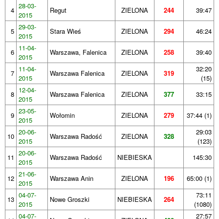
28-03-
4
Regut
ZIELONA
244
39:47
2015
29-03-
5
Stara Wieś
ZIELONA
294
46:24
2015
11-04-
6
Warszawa, Falenica
ZIELONA
258
39:40
2015
11-04-
32:20
7
Warszawa Falenica
ZIELONA
319
2015
(15)
12-04-
8
Warszawa Falenica
ZIELONA
377
33:15
2015
23-05-
9
Wołomin
ZIELONA
279
37:44 (1)
2015
20-06-
29:03
10
Warszawa Radość
ZIELONA
328
2015
(123)
20-06-
11
Warszawa Radość
NIEBIESKA
145:30
2015
21-06-
12
Warszawa Anin
ZIELONA
196
65:00 (1)
2015
04-07-
73:11
13
Nowe Groszki
NIEBIESKA
264
2015
(1080)
04-07-
27:57