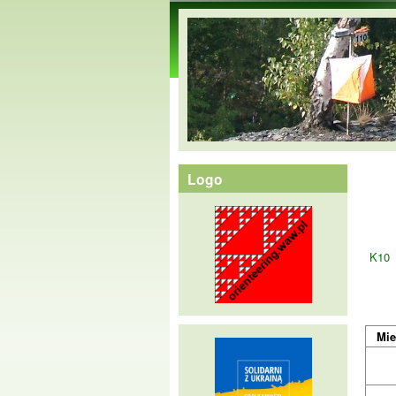
orienteering.waw.pl
Logo
K10
Mie