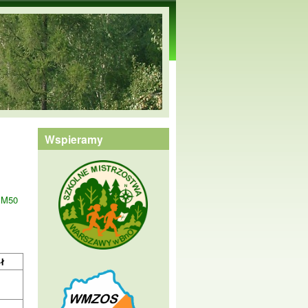
Wspieramy
M50
ł