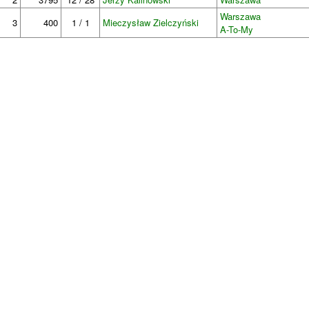
Warszawa
3
400
1 / 1
Mieczysław Zielczyński
A-To-My