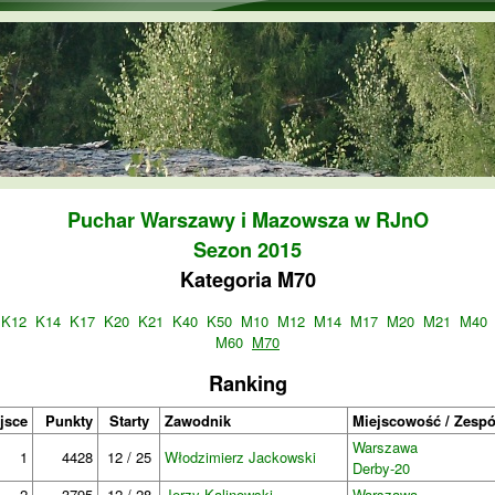
Przejdź do treści
Puchar Warszawy i Mazowsza w RJnO
Sezon 2015
Kategoria M70
K12
K14
K17
K20
K21
K40
K50
M10
M12
M14
M17
M20
M21
M40
M60
M70
Ranking
jsce
Punkty
Starty
Zawodnik
Miejscowość / Zespó
Warszawa
1
4428
12 / 25
Włodzimierz Jackowski
Derby-20
2
3795
12 / 28
Jerzy Kalinowski
Warszawa