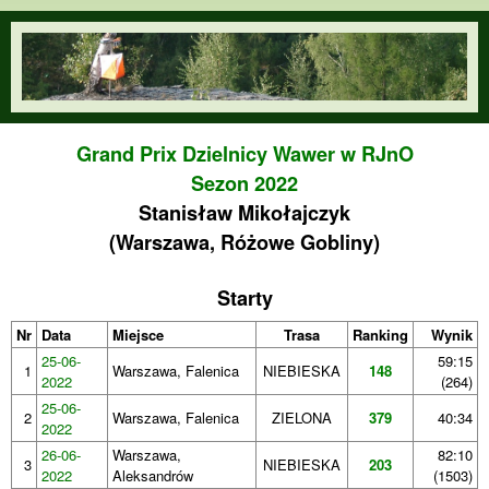
Przejdź do treści
orienteering.waw.pl
Grand Prix Dzielnicy Wawer w RJnO
Sezon 2022
Stanisław Mikołajczyk
(Warszawa, Różowe Gobliny)
Starty
Nr
Data
Miejsce
Trasa
Ranking
Wynik
25-06-
59:15
1
Warszawa, Falenica
NIEBIESKA
148
2022
(264)
25-06-
2
Warszawa, Falenica
ZIELONA
379
40:34
2022
26-06-
Warszawa,
82:10
3
NIEBIESKA
203
2022
Aleksandrów
(1503)