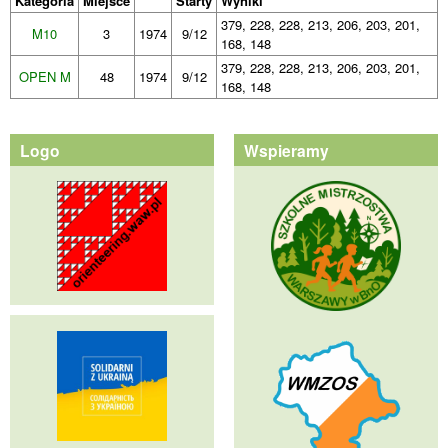
Kategoria
Miejsce
Starty
Wyniki
379, 228, 228, 213, 206, 203, 201,
M10
3
1974
9/12
168, 148
379, 228, 228, 213, 206, 203, 201,
OPEN M
48
1974
9/12
168, 148
Logo
Wspieramy