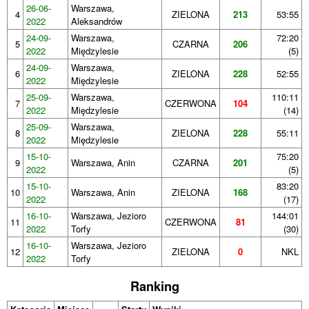
26-06-
Warszawa,
4
ZIELONA
213
53:55
2022
Aleksandrów
24-09-
Warszawa,
72:20
5
CZARNA
206
2022
Międzylesie
(5)
24-09-
Warszawa,
6
ZIELONA
228
52:55
2022
Międzylesie
25-09-
Warszawa,
110:11
7
CZERWONA
104
2022
Międzylesie
(14)
25-09-
Warszawa,
8
ZIELONA
228
55:11
2022
Międzylesie
15-10-
75:20
9
Warszawa, Anin
CZARNA
201
2022
(5)
15-10-
83:20
10
Warszawa, Anin
ZIELONA
168
2022
(17)
16-10-
Warszawa, Jezioro
144:01
11
CZERWONA
81
2022
Torfy
(30)
16-10-
Warszawa, Jezioro
12
ZIELONA
0
NKL
2022
Torfy
Ranking