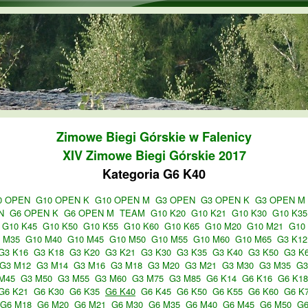
Przejdź do treści
Zimowe Biegi Górskie w Falenicy
XIV Zimowe Biegi Górskie 2017
Kategoria G6 K40
0 OPEN
G10 OPEN K
G10 OPEN M
G3 OPEN
G3 OPEN K
G3 OPEN M
N
G6 OPEN K
G6 OPEN M
TEAM
G10 K20
G10 K21
G10 K30
G10 K35
G10 K45
G10 K50
G10 K55
G10 K60
G10 K65
G10 M20
G10 M21
G10
 M35
G10 M40
G10 M45
G10 M50
G10 M55
G10 M60
G10 M65
G3 K12
G3 K16
G3 K18
G3 K20
G3 K21
G3 K30
G3 K35
G3 K40
G3 K50
G3 K
G3 M12
G3 M14
G3 M16
G3 M18
G3 M20
G3 M21
G3 M30
G3 M35
G3
M45
G3 M50
G3 M55
G3 M60
G3 M75
G3 M85
G6 K14
G6 K16
G6 K18
G6 K21
G6 K30
G6 K35
G6 K40
G6 K45
G6 K50
G6 K55
G6 K60
G6 K
G6 M18
G6 M20
G6 M21
G6 M30
G6 M35
G6 M40
G6 M45
G6 M50
G6