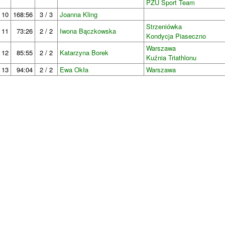
PZU Sport Team
10
168:56
3 / 3
Joanna Kling
Strzeniówka
11
73:26
2 / 2
Iwona Bączkowska
Kondycja Piaseczno
Warszawa
12
85:55
2 / 2
Katarzyna Borek
Kuźnia Triathlonu
13
94:04
2 / 2
Ewa Okła
Warszawa