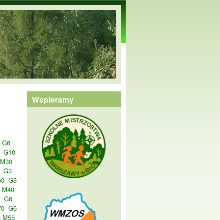
Wspieramy
G6
G10
 M30
G3
60
G3
 M40
G6
70
G6
 M55