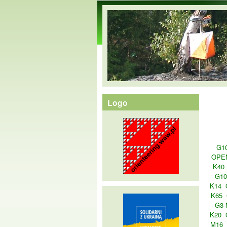
orienteering.waw.pl
Logo
G1
OPE
K40
G10
K14
K65
G3 
K20
M16