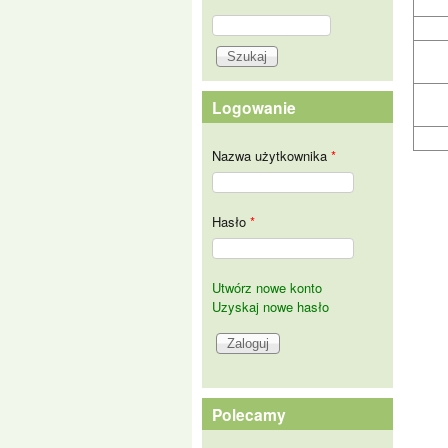
Szukaj
Formularz wyszukiwania
Logowanie
Nazwa użytkownika
*
Hasło
*
Utwórz nowe konto
Uzyskaj nowe hasło
Polecamy