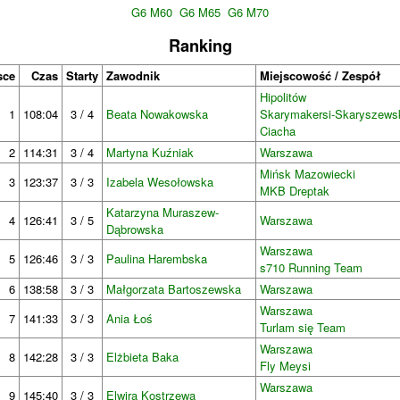
G6 M60
G6 M65
G6 M70
Ranking
sce
Czas
Starty
Zawodnik
Miejscowość / Zespół
Hipolitów
1
108:04
3 / 4
Beata Nowakowska
Skarymakersi-Skaryszews
Ciacha
2
114:31
3 / 4
Martyna Kuźniak
Warszawa
Mińsk Mazowiecki
3
123:37
3 / 3
Izabela Wesołowska
MKB Dreptak
Katarzyna Muraszew-
4
126:41
3 / 5
Warszawa
Dąbrowska
Warszawa
5
126:46
3 / 3
Paulina Harembska
s710 Running Team
6
138:58
3 / 3
Małgorzata Bartoszewska
Warszawa
Warszawa
7
141:33
3 / 3
Ania Łoś
Turlam się Team
Warszawa
8
142:28
3 / 3
Elżbieta Baka
Fly Meysi
Warszawa
9
145:40
3 / 3
Elwira Kostrzewa