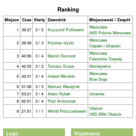
Ranking
Miejsce
Czas
Starty
Zawodnik
Miejscowość / Zespół
Warszawa
1
39:27
3 / 5
Krzysztof Politowski
AKS Polonia Warszawa
Warszawa
2
39:39
3 / 3
Krystian Iżycki
Ciapaki i Głuptaki
Warszawa
3
40:56
3 / 4
Marcin Domurat
Falenickie Torpedy
4
42:05
3 / 3
Tomasz Szopa
Maciejowice
Warszawa
5
43:31
3 / 4
Hubert Mikulski
Blue Dogs
6
51:38
3 / 5
Mariusz Wasążnik
7
53:21
3 / 4
Adam Rybak
Ustanów
8
62:51
3 / 4
Piotr Ambroziak
Otwock
9
21:51
1 / 1
Witold Piszczadowski
UKS Wilki Otwock
Logo
Wspieramy