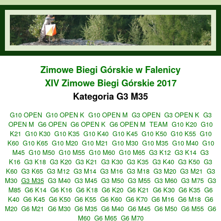
Przejdź do treści
orienteering.waw.pl
Zimowe Biegi Górskie w Falenicy
XIV Zimowe Biegi Górskie 2017
Kategoria G3 M35
G10 OPEN
G10 OPEN K
G10 OPEN M
G3 OPEN
G3 OPEN K
G3
OPEN M
G6 OPEN
G6 OPEN K
G6 OPEN M
TEAM
G10 K20
G10
K21
G10 K30
G10 K35
G10 K40
G10 K45
G10 K50
G10 K55
G10
K60
G10 K65
G10 M20
G10 M21
G10 M30
G10 M35
G10 M40
G10
M45
G10 M50
G10 M55
G10 M60
G10 M65
G3 K12
G3 K14
G3
K16
G3 K18
G3 K20
G3 K21
G3 K30
G3 K35
G3 K40
G3 K50
G3
K60
G3 K65
G3 M12
G3 M14
G3 M16
G3 M18
G3 M20
G3 M21
G3
M30
G3 M35
G3 M40
G3 M45
G3 M50
G3 M55
G3 M60
G3 M75
G3
M85
G6 K14
G6 K16
G6 K18
G6 K20
G6 K21
G6 K30
G6 K35
G6
K40
G6 K45
G6 K50
G6 K55
G6 K60
G6 K70
G6 M16
G6 M18
G6
M20
G6 M21
G6 M30
G6 M35
G6 M40
G6 M45
G6 M50
G6 M55
G6
M60
G6 M65
G6 M70