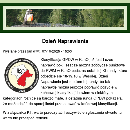
Przejdź do treści
orienteering.waw.pl
Dzień Naprawiania
Wysłane przez
jan
w
wt., 07/10/2025 - 15:03
Klasyfikacja GPDW w RJnO już jest i czas
naprawić póki jeszcze można zdobycze punktowe
do PWiM w RJnO podczas ostatniej XI rundy, która
odbędzie się 18-19.10 w Wesołej. Dzień
Naprawiania jest mottem tej rundy, bo tak
naprawdę można jeszcze poprawić pozycje w
końcowej klasyfikacji bowiem w niektórych
kategoriach różnice są bardzo małe, a ostatnia runda GPDW pokazała,
że może dojść do sporej ilości przetasowań w końcowej klasyfikacji.
W załączniku KT, warto przeczytać i oczywiście zgłoszenia otwarte tu
warto nie przespać terminu.