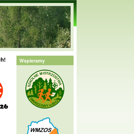
h!
Wspieramy