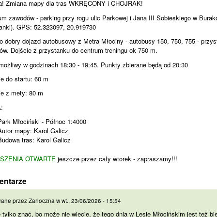
a! Zmiana mapy dla tras WKRĘCONY i CHOJRAK!
um zawodów - parking przy rogu ulic Parkowej i Jana III Sobieskiego w Burak
anki). GPS: 52.323097, 20.919730
o dobry dojazd autobusowy z Metra Młociny - autobusy 150, 750, 755 - przy
ów. Dojście z przystanku do centrum treningu ok 750 m.
 możliwy w godzinach 18:30 - 19:45. Punkty zbierane będą od 20:30
ie do startu: 60 m
ie z mety: 80 m
:
Park Młociński - Północ 1:4000
Autor mapy: Karol Galicz
Budowa tras: Karol Galicz
SZENIA OTWARTE
jeszcze przez cały wtorek - zapraszamy!!!
entarze
ę tylko znać, bo może nie
łane przez
Zarloczna
w
wt., 23/06/2026 - 15:54
 tylko znać, bo może nie wiecie, że tego dnia w Lesie Młocińskim jest też bi