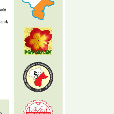
owie
stanek
eg