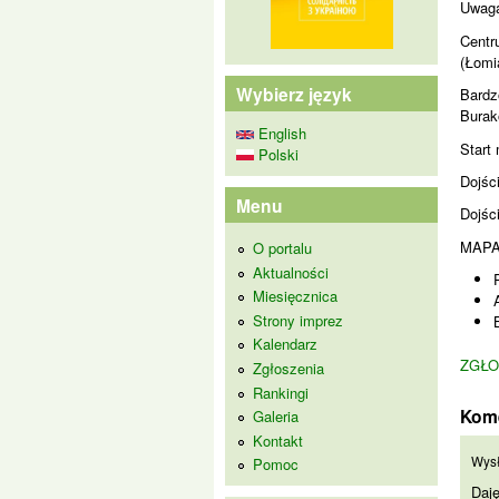
Uwag
Centr
(Łomi
Wybierz język
Bardz
Burak
English
Start
Polski
Dojśc
Menu
Dojśc
MAPA
O portalu
Aktualności
Miesięcznica
Strony imprez
Kalendarz
ZGŁO
Zgłoszenia
Rankingi
Kom
Galeria
Kontakt
Daj
Wys
Pomoc
Daję