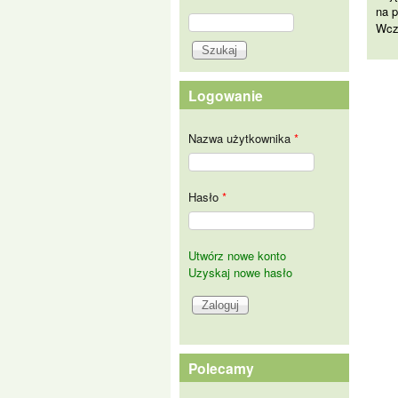
na p
Szukaj
Wcze
Formularz wyszukiwania
Logowanie
Nazwa użytkownika
*
Hasło
*
Utwórz nowe konto
Uzyskaj nowe hasło
Polecamy