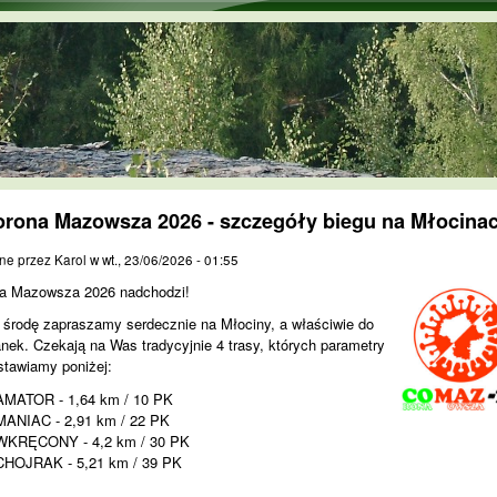
Przejdź do treści
orona Mazowsza 2026 - szczegóły biegu na Młocinac
ne przez
Karol
w
wt., 23/06/2026 - 01:55
a Mazowsza 2026 nadchodzi!
 środę zapraszamy serdecznie na Młociny, a właściwie do
nek. Czekają na Was tradycyjnie 4 trasy, których parametry
stawiamy poniżej:
AMATOR - 1,64 km / 10 PK
MANIAC - 2,91 km / 22 PK
WKRĘCONY - 4,2 km / 30 PK
CHOJRAK - 5,21 km / 39 PK