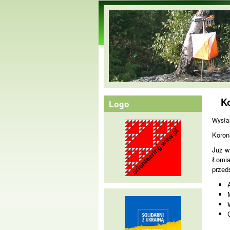
orienteering.waw.pl
K
Logo
Wysła
Koron
Już w
Łomia
przed