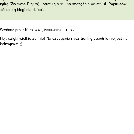
iątkę (Zwiewna Piątka) - stratują o 19, na szczęście od str. ul. Papirusów.
śniej są biegi dla dzieci.
Hej, dzięki wielkie za info!
Wysłane przez
Karol
w
wt., 23/06/2026 - 16:47
Hej, dzięki wielkie za info! Na szczęście nasz trening zupełnie nie jest na
kolizyjnym ;)