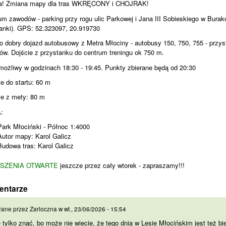
a! Zmiana mapy dla tras WKRĘCONY i CHOJRAK!
um zawodów - parking przy rogu ulic Parkowej i Jana III Sobieskiego w Burak
anki). GPS: 52.323097, 20.919730
o dobry dojazd autobusowy z Metra Młociny - autobusy 150, 750, 755 - przy
ów. Dojście z przystanku do centrum treningu ok 750 m.
 możliwy w godzinach 18:30 - 19:45. Punkty zbierane będą od 20:30
ie do startu: 60 m
ie z mety: 80 m
:
Park Młociński - Północ 1:4000
Autor mapy: Karol Galicz
Budowa tras: Karol Galicz
SZENIA OTWARTE
jeszcze przez cały wtorek - zapraszamy!!!
entarze
ę tylko znać, bo może nie
łane przez
Zarloczna
w
wt., 23/06/2026 - 15:54
 tylko znać, bo może nie wiecie, że tego dnia w Lesie Młocińskim jest też bi