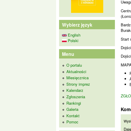
Uwag
Centr
(Łomi
Wybierz język
Bardz
Burak
English
Start
Polski
Dojśc
Menu
Dojśc
MAPA
O portalu
Aktualności
Miesięcznica
Strony imprez
Kalendarz
ZGŁO
Zgłoszenia
Rankingi
Kom
Galeria
Kontakt
Daj
Wys
Pomoc
Daję