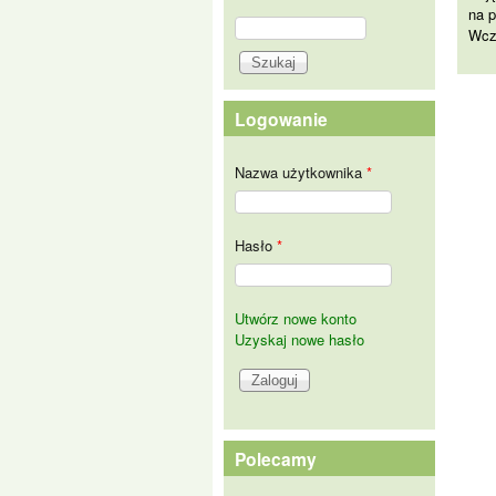
na p
Szukaj
Wcze
Formularz wyszukiwania
Logowanie
Nazwa użytkownika
*
Hasło
*
Utwórz nowe konto
Uzyskaj nowe hasło
Polecamy