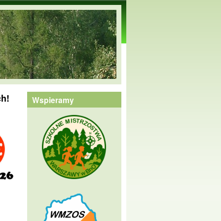
h!
Wspieramy