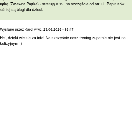
iątkę (Zwiewna Piątka) - stratują o 19, na szczęście od str. ul. Papirusów.
śniej są biegi dla dzieci.
Hej, dzięki wielkie za info!
Wysłane przez
Karol
w
wt., 23/06/2026 - 16:47
Hej, dzięki wielkie za info! Na szczęście nasz trening zupełnie nie jest na
kolizyjnym ;)