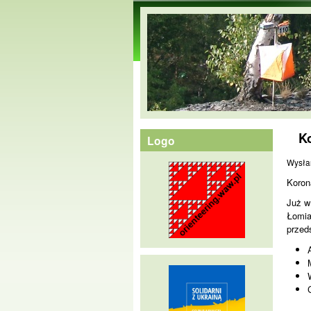
orienteering.waw.pl
K
Logo
Wysła
Koron
Już w
Łomia
przed