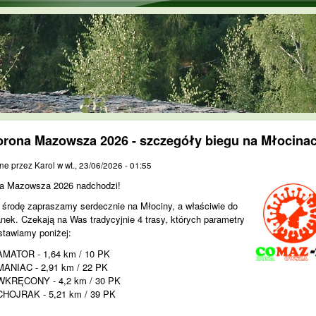
Przejdź do treści
orona Mazowsza 2026 - szczegóły biegu na Młocinac
ne przez
Karol
w
wt., 23/06/2026 - 01:55
a Mazowsza 2026 nadchodzi!
 środę zapraszamy serdecznie na Młociny, a właściwie do
nek. Czekają na Was tradycyjnie 4 trasy, których parametry
stawiamy poniżej:
AMATOR - 1,64 km / 10 PK
MANIAC - 2,91 km / 22 PK
WKRĘCONY - 4,2 km / 30 PK
CHOJRAK - 5,21 km / 39 PK