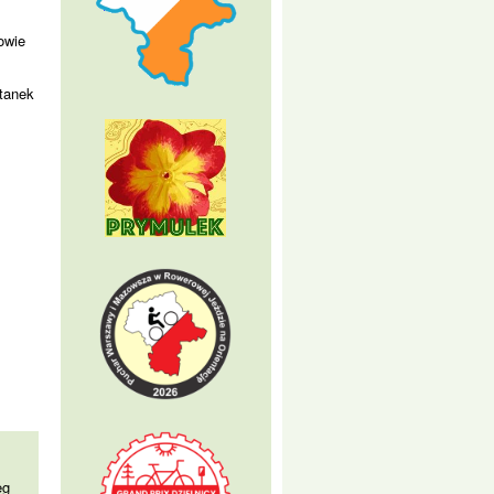
owie
stanek
eg