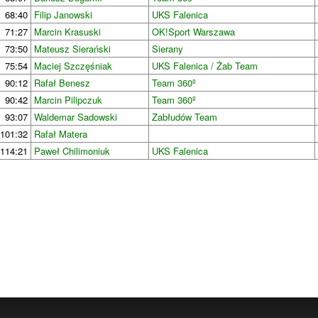
68:40
Filip Janowski
UKS Falenica
71:27
Marcin Krasuski
OK!Sport Warszawa
73:50
Mateusz Sierański
Sierany
75:54
Maciej Szczęśniak
UKS Falenica / Żab Team
90:12
Rafał Benesz
Team 360º
90:42
Marcin Pilipczuk
Team 360º
93:07
Waldemar Sadowski
Zabłudów Team
101:32
Rafał Matera
114:21
Paweł Chilimoniuk
UKS Falenica