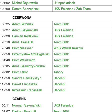
121:02
Michał Dąbrowski
Ultrapośladach
122:00
Dorota Szczęśniak
UKS Falenica / Żab Team
CZERWONA
66:25
Adam Wroniak
Team 360º
69:27
Adam Szymański
UKS Falenica
72:20
Damian Kędziorek
UKS Falenica
73:10
Anna Tkaczuk
Team 360º
76:40
Piotr Niessner
WKS Wawel Kraków
79:50
Przemysław Szczygielski
Team 360º
81:40
Piotr Wąsiewicz
Team 360º
83:05
Anna Szewczykowska
Team 360º
99:02
Piotr Tabor
Tabory
117:50
Sandra Pańczyszyn
Radośni
117:50
Paweł Franaszek
Radośni
117:50
Krzesimir Franaszek
Radośni
CZARNA
60:11
Norman Szymański
UKS Falenica
68:07
Dariusz Bogumił
Team 360º