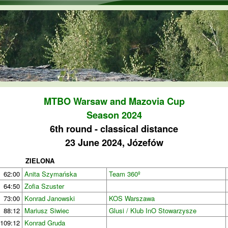
Skip to main content
MTBO Warsaw and Mazovia Cup
Season 2024
6th round - classical distance
23 June 2024, Józefów
ZIELONA
62:00
Anita Szymańska
Team 360º
64:50
Zofia Szuster
73:00
Konrad Janowski
KOS Warszawa
88:12
Mariusz Siwiec
Glusi / Klub InO Stowarzysze
109:12
Konrad Gruda