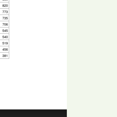
820
773
735
706
545
540
519
456
381