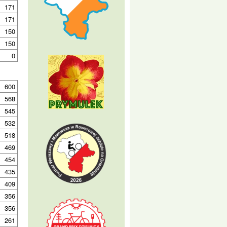
171
171
150
150
0
600
568
545
532
518
469
454
435
409
356
356
261