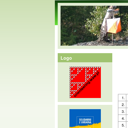
orienteering.waw.pl
Logo
1.
2.
3.
4.
5.