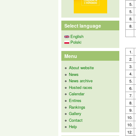
5.
5.
8.
Select language
8.
English
Polski
1.
Menu
2.
3.
About website
4.
News
News archive
5.
Hosted races
6.
Calendar
7.
Entires
8.
Rankings
9.
Gallery
10.
Contact
10.
Help
12.