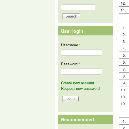
12.
Search
Search form
14.
1.
User login
2.
3.
Username
*
4.
5.
6.
Password
*
7.
8.
Create new account
9.
Request new password
10.
10.
10.
Recommended
1.
2.