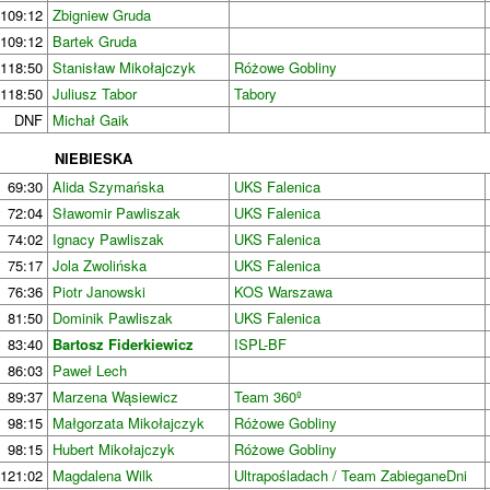
109:12
Zbigniew Gruda
109:12
Bartek Gruda
118:50
Stanisław Mikołajczyk
Różowe Gobliny
118:50
Juliusz Tabor
Tabory
DNF
Michał Gaik
NIEBIESKA
69:30
Alida Szymańska
UKS Falenica
72:04
Sławomir Pawliszak
UKS Falenica
74:02
Ignacy Pawliszak
UKS Falenica
75:17
Jola Zwolińska
UKS Falenica
76:36
Piotr Janowski
KOS Warszawa
81:50
Dominik Pawliszak
UKS Falenica
83:40
Bartosz Fiderkiewicz
ISPL-BF
86:03
Paweł Lech
89:37
Marzena Wąsiewicz
Team 360º
98:15
Małgorzata Mikołajczyk
Różowe Gobliny
98:15
Hubert Mikołajczyk
Różowe Gobliny
121:02
Magdalena Wilk
Ultrapośladach / Team ZabieganeDni