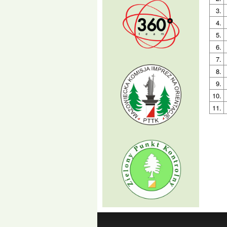
3.
4.
5.
6.
7.
8.
9.
10.
11.