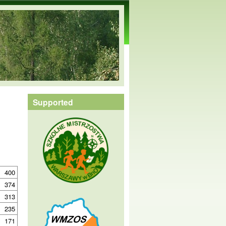
Supported
400
374
313
235
171