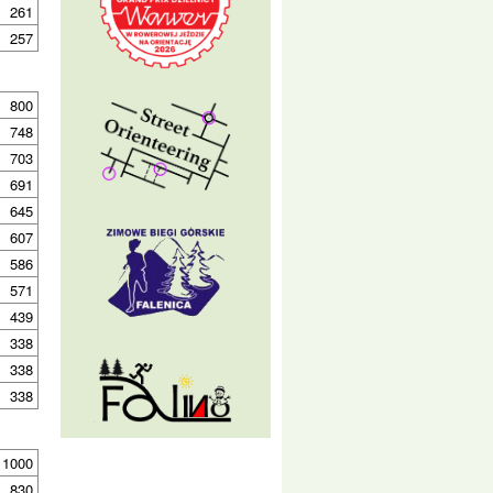
261
257
800
748
703
691
645
607
586
571
439
338
338
338
1000
830