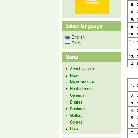
6.
6.
8.
Select language
9.
10.
English
11.
Polski
11.
13.
Menu
13.
About website
News
News archive
1.
Hosted races
Calendar
2.
Entires
3.
Rankings
4.
Gallery
5.
Contact
6.
Help
7.