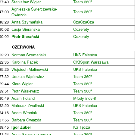
37:40
Stanisław Wigier
Team 360º
Agnieszka Świerczewska-
47:00
Team 360º
Gwiazda
48:28
Anita Szymańska
CzaCzaCza
90:02
Łucja Sierańska
Oczerety
90:02
Piotr Sierański
Oczerety
CZERWONA
22:20
Norman Szymański
UKS Falenica
22:35
Karolina Pacek
OK!Sport Warszawa
25:25
Wojciech Malinowski
UKS Falenica
27:32
Urszula Wąsiewicz
Team 360º
29:44
Klara Wigier
Team 360º
29:51
Piotr Wąsiewicz
Team 360º
30:49
Adam Foland
Młody inov-8
32:20
Mateusz Zwoliński
UKS Falenica
34:16
Adam Wroniak
Team 360º
37:55
Barbara Gwiazda
Team 360º
39:45
Igor Żuber
KS Tęcza
41:24
Anna Szewczykowska
Team 360º