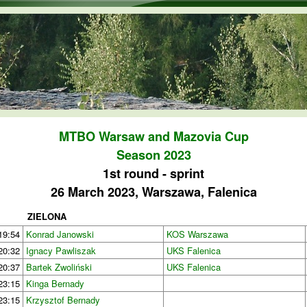
Skip to main content
MTBO Warsaw and Mazovia Cup
Season 2023
1st round - sprint
26 March 2023, Warszawa, Falenica
ZIELONA
19:54
Konrad Janowski
KOS Warszawa
20:32
Ignacy Pawliszak
UKS Falenica
20:37
Bartek Zwoliński
UKS Falenica
23:15
Kinga Bernady
23:15
Krzysztof Bernady