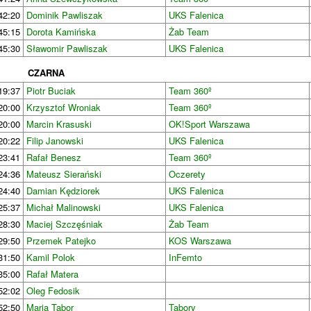
42:20
Dominik Pawliszak
UKS Falenica
45:15
Dorota Kamińska
Żab Team
45:30
Sławomir Pawliszak
UKS Falenica
CZARNA
19:37
Piotr Buciak
Team 360º
20:00
Krzysztof Wroniak
Team 360º
20:00
Marcin Krasuski
OK!Sport Warszawa
20:22
Filip Janowski
UKS Falenica
23:41
Rafał Benesz
Team 360º
24:36
Mateusz Sierański
Oczerety
24:40
Damian Kędziorek
UKS Falenica
25:37
Michał Malinowski
UKS Falenica
28:30
Maciej Szczęśniak
Żab Team
29:50
Przemek Patejko
KOS Warszawa
31:50
Kamil Polok
InFemto
35:00
Rafał Matera
52:02
Oleg Fedosik
52:50
Maria Tabor
Tabory