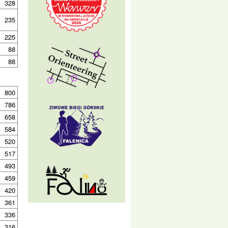
328
235
225
88
88
800
786
658
584
520
517
493
459
420
361
336
316