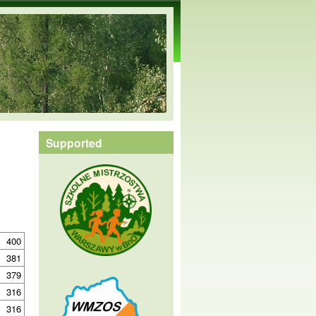
Supported
400
381
379
316
316