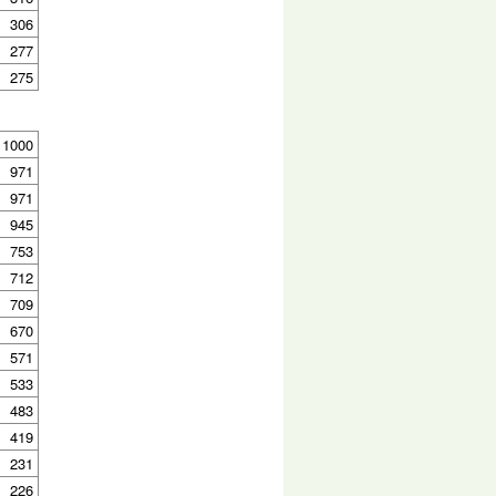
306
277
275
1000
971
971
945
753
712
709
670
571
533
483
419
231
226