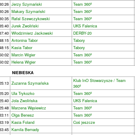
30:26
Jerzy Szymański
Team 360º
30:26
Makary Szymański
Team 360º
30:35
Rafal Szewczykowski
Team 360º
35:40
Jurek Zwoliński
UKS Falenica
37:40
Włodzimierz Jackowski
DERBY-20
48:15
Antonina Tabor
Tabory
48:15
Kasia Tabor
Tabory
50:02
Marcin Wigier
Team 360º
50:02
Helena Wigier
Team 360º
NIEBIESKA
Klub InO Stowarzysze / Team
25:13
Zuzanna Szymańska
360º
25:20
Ula Trykozko
Team 360º
25:40
Jola Zwolińska
UKS Falenica
25:48
Marzena Wąsiewicz
Team 360º
33:11
Olga Benesz
Team 360º
33:19
Kasia Foland
Coś jeszcze
33:45
Kamila Bernady