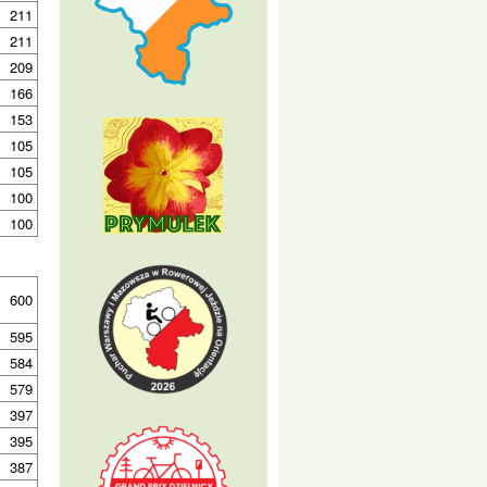
211
211
209
166
153
105
105
100
100
600
595
584
579
397
395
387