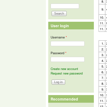
8.
Search
Search form
9.
10.
11.
User login
11.
Username
*
1.
2.
Password
*
3.
4.
5.
Create new account
6.
Request new password
7.
8.
9.
10.
Recommended
11.
12.