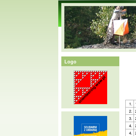
orienteering.waw.pl
Logo
1.
2.
3.
4.
4.