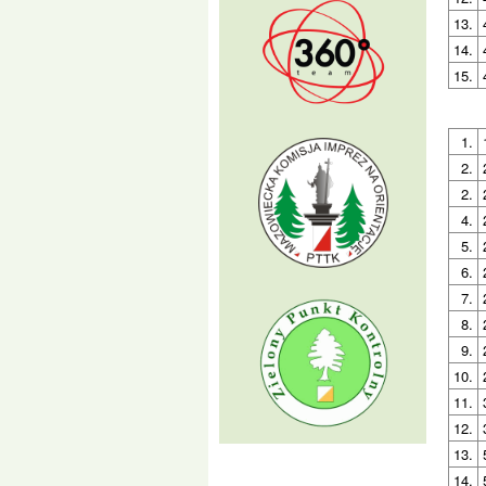
13.
14.
15.
1.
2.
2.
4.
5.
6.
7.
8.
9.
10.
11.
12.
13.
14.