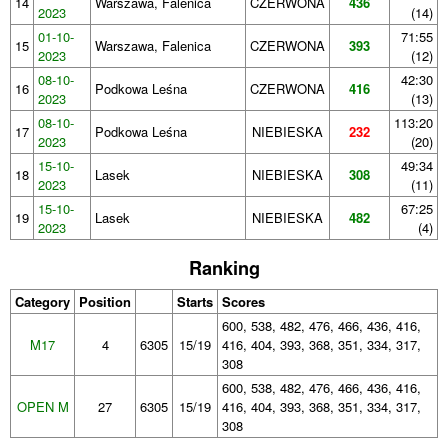
14
Warszawa, Falenica
CZERWONA
436
2023
(14)
01-10-
71:55
15
Warszawa, Falenica
CZERWONA
393
2023
(12)
08-10-
42:30
16
Podkowa Leśna
CZERWONA
416
2023
(13)
08-10-
113:20
17
Podkowa Leśna
NIEBIESKA
232
2023
(20)
15-10-
49:34
18
Lasek
NIEBIESKA
308
2023
(11)
15-10-
67:25
19
Lasek
NIEBIESKA
482
2023
(4)
Ranking
Category
Position
Starts
Scores
600, 538, 482, 476, 466, 436, 416,
M17
4
6305
15/19
416, 404, 393, 368, 351, 334, 317,
308
600, 538, 482, 476, 466, 436, 416,
OPEN M
27
6305
15/19
416, 404, 393, 368, 351, 334, 317,
308