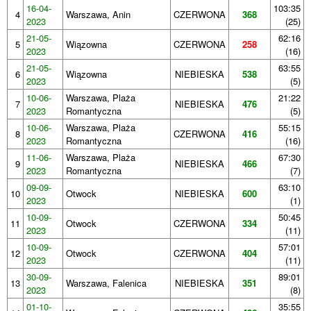
16-04-
103:35
4
Warszawa, Anin
CZERWONA
368
2023
(25)
21-05-
62:16
5
Wiązowna
CZERWONA
258
2023
(16)
21-05-
63:55
6
Wiązowna
NIEBIESKA
538
2023
(5)
10-06-
Warszawa, Plaża
21:22
7
NIEBIESKA
476
2023
Romantyczna
(5)
10-06-
Warszawa, Plaża
55:15
8
CZERWONA
416
2023
Romantyczna
(16)
11-06-
Warszawa, Plaża
67:30
9
NIEBIESKA
466
2023
Romantyczna
(7)
09-09-
63:10
10
Otwock
NIEBIESKA
600
2023
(1)
10-09-
50:45
11
Otwock
CZERWONA
334
2023
(11)
10-09-
57:01
12
Otwock
CZERWONA
404
2023
(11)
30-09-
89:01
13
Warszawa, Falenica
NIEBIESKA
351
2023
(8)
01-10-
35:55