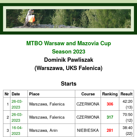
Skip to main content
orienteering.waw.pl
MTBO Warsaw and Mazovia Cup
Season 2023
Dominik Pawliszak
(Warszawa, UKS Falenica)
Starts
Nr
Date
Place
Course
Ranking
Result
26-03-
42:20
1
Warszawa, Falenica
CZERWONA
306
2023
(13)
26-03-
70:50
2
Warszawa, Falenica
CZERWONA
317
2023
(12)
16-04-
38:40
3
Warszawa, Anin
NIEBIESKA
281
2023
(22)