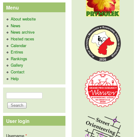
Menu
About website
News
News archive
Hosted races
Calendar
Entires
Rankings
Gallery
Contact
Help
Search
Search form
User login
Username
*