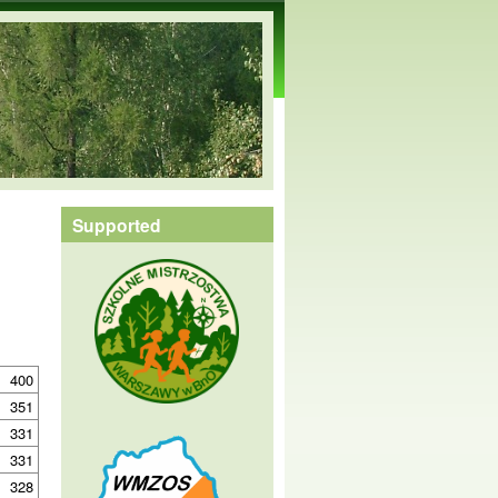
Supported
400
351
331
331
328