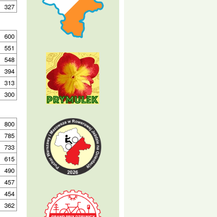
327
600
551
548
394
313
300
800
785
733
615
490
457
454
362