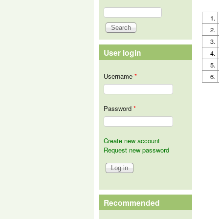
Search
Search form
1.
2.
3.
User login
4.
5.
Username
*
6.
Password
*
Create new account
Request new password
Recommended