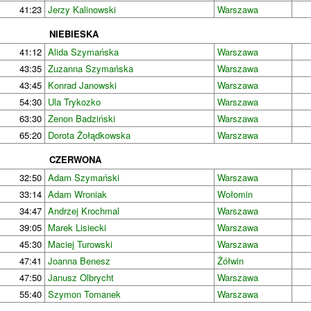
41:23
Jerzy Kalinowski
Warszawa
NIEBIESKA
41:12
Alida Szymańska
Warszawa
43:35
Zuzanna Szymańska
Warszawa
43:45
Konrad Janowski
Warszawa
54:30
Ula Trykozko
Warszawa
63:30
Zenon Badziński
Warszawa
65:20
Dorota Żołądkowska
Warszawa
CZERWONA
32:50
Adam Szymański
Warszawa
33:14
Adam Wroniak
Wołomin
34:47
Andrzej Krochmal
Warszawa
39:05
Marek Lisiecki
Warszawa
45:30
Maciej Turowski
Warszawa
47:41
Joanna Benesz
Żółwin
47:50
Janusz Olbrycht
Warszawa
55:40
Szymon Tomanek
Warszawa