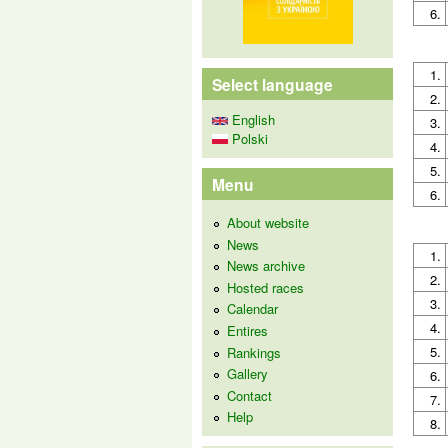
6.
1.
Select language
2.
English
3.
Polski
4.
5.
Menu
6.
About website
News
1.
News archive
2.
Hosted races
3.
Calendar
4.
Entires
5.
Rankings
Gallery
6.
Contact
7.
Help
8.