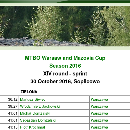
Skip to main content
MTBO Warsaw and Mazovia Cup
Season 2016
XIV round - sprint
30 October 2016, Soplicowo
ZIELONA
36:12
Mariusz Siwiec
Warszawa
39:27
Włodzimierz Jackowski
Warszawa
41:01
Michał Domżalski
Warszawa
41:01
Sebastian Domżalski
Warszawa
41:15
Piotr Krochmal
Warszawa