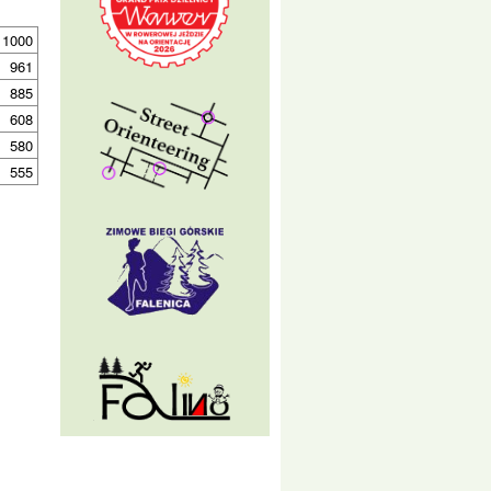
1000
961
885
608
580
555