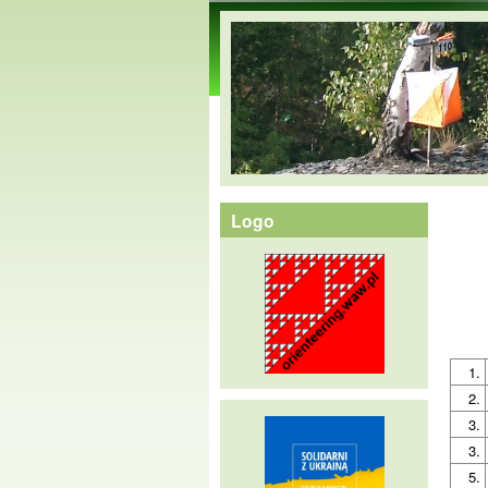
orienteering.waw.pl
Logo
1.
2.
3.
3.
5.