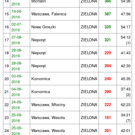
14
Michalin
ZIELONA
366
54:36
2016
19-06-
15
Warszawa, Falenica
ZIELONA
387
47:56
2016
02-07-
16
Nowe Groszki
ZIELONA
325
54:17
2016
27-08-
54:12
17
Nieporęt
ZIELONA
321
2016
(1)
28-08-
18
Nieporęt
ZIELONA
229
41:43
2016
28-08-
19
Nieporęt
ZIELONA
284
42:30
2016
03-09-
20
Komornica
ZIELONA
240
45:35
2016
04-09-
37:43
21
Komornica
ZIELONA
290
2016
(2)
24-09-
22
Warszawa, Młociny
ZIELONA
222
62:23
2016
25-09-
34:21
23
Warszawa, Wesoła
ZIELONA
181
2016
(7)
25-09-
24
Warszawa, Wesoła
ZIELONA
261
42:01
2016