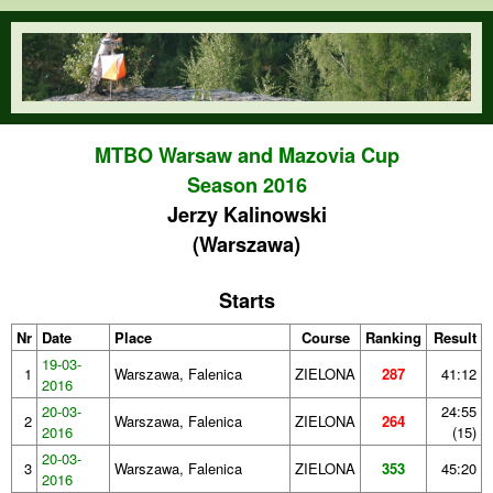
Skip to main content
orienteering.waw.pl
MTBO Warsaw and Mazovia Cup
Season 2016
Jerzy Kalinowski
(Warszawa)
Starts
Nr
Date
Place
Course
Ranking
Result
19-03-
1
Warszawa, Falenica
ZIELONA
287
41:12
2016
20-03-
24:55
2
Warszawa, Falenica
ZIELONA
264
2016
(15)
20-03-
3
Warszawa, Falenica
ZIELONA
353
45:20
2016