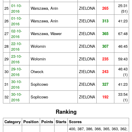
01-10-
25:31
25
Warszawa, Anin
ZIELONA
265
2016
(51)
01-10-
26
Warszawa, Anin
ZIELONA
313
41:23
2016
02-10-
27
Warszawa, Wawer
ZIELONA
365
67:48
2016
22-10-
28
Wołomin
ZIELONA
307
46:45
2016
23-10-
29
Wołomin
ZIELONA
235
59:43
2016
29-10-
46:43
30
Otwock
ZIELONA
243
2016
(1)
30-10-
31
Soplicowo
ZIELONA
327
41:23
2016
30-10-
33:54
32
Soplicowo
ZIELONA
192
2016
(1)
Ranking
Category
Position
Points
Starts
Scores
400, 387, 386, 366, 365, 363, 362,