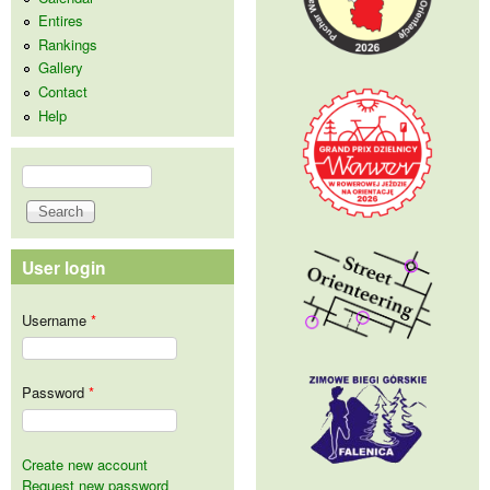
Entires
Rankings
Gallery
Contact
Help
Search
Search form
User login
Username
*
Password
*
Create new account
Request new password