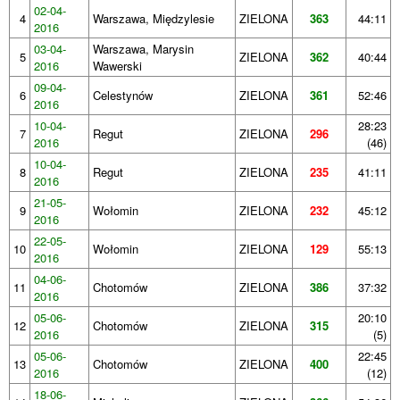
02-04-
4
Warszawa, Międzylesie
ZIELONA
363
44:11
2016
03-04-
Warszawa, Marysin
5
ZIELONA
362
40:44
2016
Wawerski
09-04-
6
Celestynów
ZIELONA
361
52:46
2016
10-04-
28:23
7
Regut
ZIELONA
296
2016
(46)
10-04-
8
Regut
ZIELONA
235
41:11
2016
21-05-
9
Wołomin
ZIELONA
232
45:12
2016
22-05-
10
Wołomin
ZIELONA
129
55:13
2016
04-06-
11
Chotomów
ZIELONA
386
37:32
2016
05-06-
20:10
12
Chotomów
ZIELONA
315
2016
(5)
05-06-
22:45
13
Chotomów
ZIELONA
400
2016
(12)
18-06-