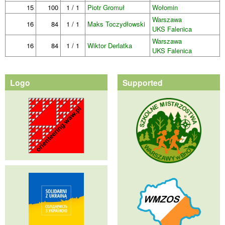
15
100
1 / 1
Piotr Gromuł
Wołomin
Warszawa
16
84
1 / 1
Maks Toczydłowski
UKS Falenica
Warszawa
16
84
1 / 1
Wiktor Derlatka
UKS Falenica
Logo
Supported