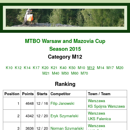
Skip to main content
orienteering.waw.pl
MTBO Warsaw and Mazovia Cup
Season 2015
Category M12
K10
K12
K14
K17
K20
K21
K40
K50
M10
M12
M14
M17
M20
M21
M40
M50
M60
M70
Ranking
Position
Points
Starts
Competitor
Town / Team
Warszawa
1
4648
12 / 16
Filip Janowski
KS Spójnia Warszawa
Warszawa
2
4342
12 / 20
Eryk Szymański
UKS Falenica
Warszawa
3
3636
12 / 20
Norman Szymański