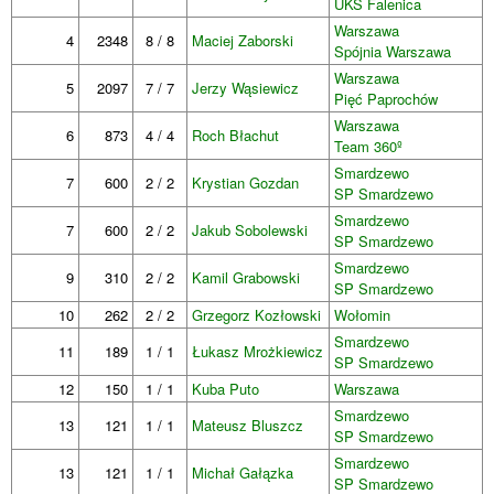
UKS Falenica
Warszawa
4
2348
8 / 8
Maciej Zaborski
Spójnia Warszawa
Warszawa
5
2097
7 / 7
Jerzy Wąsiewicz
Pięć Paprochów
Warszawa
6
873
4 / 4
Roch Błachut
Team 360º
Smardzewo
7
600
2 / 2
Krystian Gozdan
SP Smardzewo
Smardzewo
7
600
2 / 2
Jakub Sobolewski
SP Smardzewo
Smardzewo
9
310
2 / 2
Kamil Grabowski
SP Smardzewo
10
262
2 / 2
Grzegorz Kozłowski
Wołomin
Smardzewo
11
189
1 / 1
Łukasz Mrożkiewicz
SP Smardzewo
12
150
1 / 1
Kuba Puto
Warszawa
Smardzewo
13
121
1 / 1
Mateusz Bluszcz
SP Smardzewo
Smardzewo
13
121
1 / 1
Michał Gałązka
SP Smardzewo