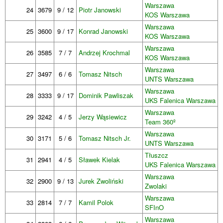
Warszawa
24
3679
9 / 12
Piotr Janowski
KOS Warszawa
Warszawa
25
3600
9 / 17
Konrad Janowski
KOS Warszawa
Warszawa
26
3585
7 / 7
Andrzej Krochmal
KOS Warszawa
Warszawa
27
3497
6 / 6
Tomasz Nitsch
UNTS Warszawa
Warszawa
28
3333
9 / 17
Dominik Pawliszak
UKS Falenica Warszawa
Warszawa
29
3242
4 / 5
Jerzy Wąsiewicz
Team 360º
Warszawa
30
3171
5 / 6
Tomasz Nitsch Jr.
UNTS Warszawa
Tłuszcz
31
2941
4 / 5
Sławek Kielak
UKS Falenica Warszawa
Warszawa
32
2900
9 / 13
Jurek Zwoliński
Zwolaki
Warszawa
33
2814
7 / 7
Kamil Polok
SFInO
Warszawa