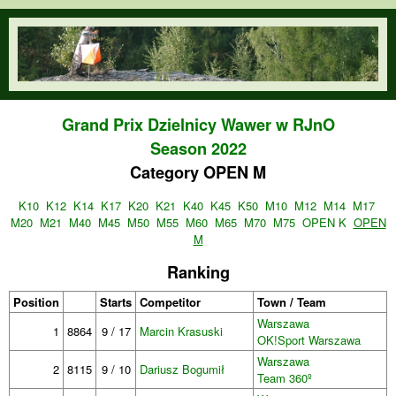
Skip to main content
orienteering.waw.pl
Grand Prix Dzielnicy Wawer w RJnO
Season 2022
Category OPEN M
K10
K12
K14
K17
K20
K21
K40
K45
K50
M10
M12
M14
M17
M20
M21
M40
M45
M50
M55
M60
M65
M70
M75
OPEN K
OPEN
M
Ranking
Position
Starts
Competitor
Town / Team
Warszawa
1
8864
9 / 17
Marcin Krasuski
OK!Sport Warszawa
Warszawa
2
8115
9 / 10
Dariusz Bogumił
Team 360º