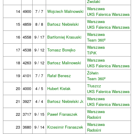
Zwolaki
Warszawa
14
4900
7 / 7
Wojciech Malinowski
UKS Falenica Warszawa
Warszawa
15
4859
8 / 8
Bartosz Niebielski
UKS Falenica Warszawa
Warszawa
16
4558
9 / 17
Bartłomiej Krasuski
Team 360º
Warszawa
17
4538
9 / 12
Tomasz Borejko
TiPiK
Warszawa
18
4263
9 / 12
Bartosz Malinowski
UKS Falenica Warszawa
Żółwin
19
4101
7 / 7
Rafał Benesz
Team 360º
Tłuszcz
20
4000
4 / 5
Hubert Kielak
UKS Falenica Warszawa
Warszawa
21
3927
4 / 4
Bartosz Niebielski Jr.
UKS Falenica Warszawa
Warszawa
22
3717
9 / 15
Paweł Franaszek
Radośni
Warszawa
23
3680
9 / 14
Krzesimir Franaszek
Radośni