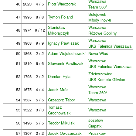
Warszawa
46
2023
4 / 5
Piotr Wieczorek
Team 360º
Sulejówek
47
1995
8 / 8
Tymon Foland
Młody inov-8
Stanisław
Warszawa
48
1974
9 / 12
Mikołajczyk
Różowe Gobliny
Warszawa
49
1903
9 / 9
Ignacy Pawliszak
UKS Falenica Warszawa
50
1868
2 / 2
Adam Wojciechowski
Nowa Wieś
Warszawa
51
1819
6 / 6
Sławomir Pawliszak
UKS Falenica Warszawa
Zdzieszowice
52
1798
2 / 2
Damian Hyla
UKS Kometa Gliwice
Warszawa
53
1675
4 / 4
Jacek Mróz
Team 360º
54
1587
5 / 5
Grzegorz Tabor
Warszawa
Tomasz
55
1522
3 / 3
Warszawa
Grochowalski
Józefów
56
1496
5 / 5
Teodor Mikulski
Ciapatki
57
1307
2 / 2
Jacek Owczarczak
Pruszków