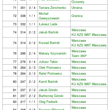
Oczerety
71
351
3 / 4
Tamara Żenchenko
Ukraina
Michał
72
338
1 / 1
Granica
Gawryszewski
73
332
1 / 1
Łukasz Lada
Warszawa
74
314
2 / 2
Jakub Bartnik
KU AZS WAT Warszawa
Warszawa
74
314
2 / 2
Konrad Bartnik
KU AZS WAT Warszawa
Warszawa
76
296
2 / 4
Makary Szymański
Team 360º
77
276
2 / 4
Juliusz Tabor
Warszawa
78
264
2 / 3
Olek Piotrowicz
Warszawa
78
264
2 / 3
Rafał Piotrowicz
Warszawa
Warszawa
80
247
2 / 2
Kamil Bartnik
KU AZS WAT Warszawa
81
237
2 / 2
Jakub Górski
Warszawa
81
237
2 / 2
Bartlomiej Górski
Warszawa
83
217
1 / 1
Oleg Fedosik
Warszawa
Warszawa
84
208
2 / 5
Szymon Pilipczuk