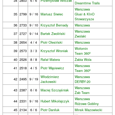
34
2803
6 / 6
Przemysław Witczak
Dreamtime Trails
Warszawa
35
2799
9 / 16
Mariusz Siwiec
Glusi & KInO
Stowarzysze
36
2733
9 / 10
Krzysztof Bernady
Warszawa
Warszawa
37
2727
9 / 14
Bartek Zwoliński
Zwolaki
38
2654
4 / 4
Piotr Olesiński
Warszawa
Wołomin
39
2573
3 / 3
Krzysztof Wroniak
Team 360º
40
2526
8 / 8
Rafał Matera
Żabia Wola
Warszawa
41
2518
4 / 5
Piotr Wąsiewicz
Team 360º
Włodzimierz
Warszawa
42
2495
9 / 19
Jackowski
DERBY-20
Warszawa
43
2387
6 / 6
Maciej Szczęśniak
Żab Team
Warszawa
44
2331
9 / 16
Hubert Mikołajczyk
Różowe Gobliny
45
2134
6 / 6
Piotr Daniluk
Minsk Mazowiecki