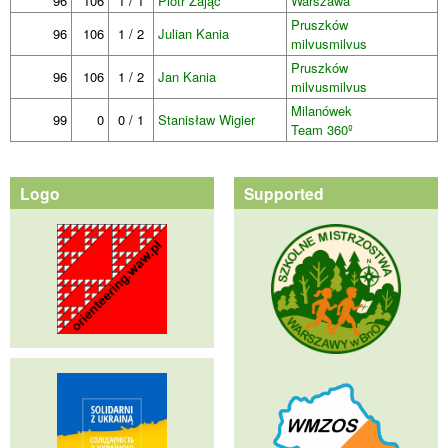
96
106
1 / 1
Piotr Zając
Warszawa
Pruszków
96
106
1 / 2
Julian Kania
milvusmilvus
Pruszków
96
106
1 / 2
Jan Kania
milvusmilvus
Milanówek
99
0
0 / 1
Stanisław Wigier
Team 360º
Logo
Supported