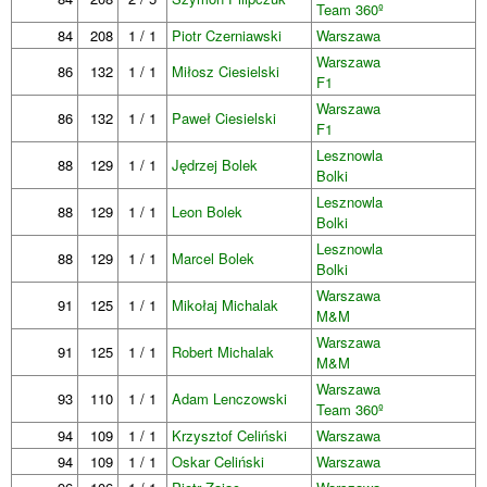
Team 360º
84
208
1 / 1
Piotr Czerniawski
Warszawa
Warszawa
86
132
1 / 1
Miłosz Ciesielski
F1
Warszawa
86
132
1 / 1
Paweł Ciesielski
F1
Lesznowla
88
129
1 / 1
Jędrzej Bolek
Bolki
Lesznowla
88
129
1 / 1
Leon Bolek
Bolki
Lesznowla
88
129
1 / 1
Marcel Bolek
Bolki
Warszawa
91
125
1 / 1
Mikołaj Michalak
M&M
Warszawa
91
125
1 / 1
Robert Michalak
M&M
Warszawa
93
110
1 / 1
Adam Lenczowski
Team 360º
94
109
1 / 1
Krzysztof Celiński
Warszawa
94
109
1 / 1
Oskar Celiński
Warszawa