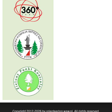
Copyright 2012-2026 by orienteering.waw.pl, All rights reserved,