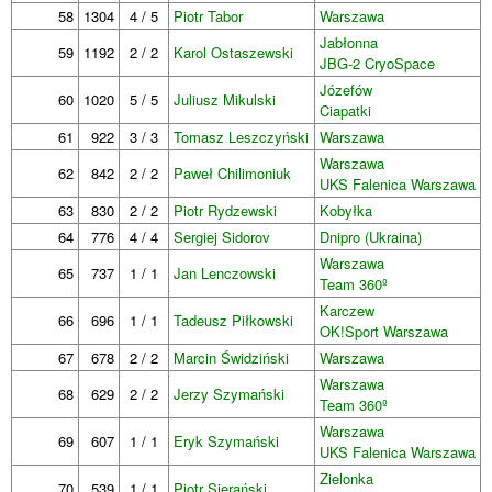
58
1304
4 / 5
Piotr Tabor
Warszawa
Jabłonna
59
1192
2 / 2
Karol Ostaszewski
JBG-2 CryoSpace
Józefów
60
1020
5 / 5
Juliusz Mikulski
Ciapatki
61
922
3 / 3
Tomasz Leszczyński
Warszawa
Warszawa
62
842
2 / 2
Paweł Chilimoniuk
UKS Falenica Warszawa
63
830
2 / 2
Piotr Rydzewski
Kobyłka
64
776
4 / 4
Sergiej Sidorov
Dnipro (Ukraina)
Warszawa
65
737
1 / 1
Jan Lenczowski
Team 360º
Karczew
66
696
1 / 1
Tadeusz Piłkowski
OK!Sport Warszawa
67
678
2 / 2
Marcin Świdziński
Warszawa
Warszawa
68
629
2 / 2
Jerzy Szymański
Team 360º
Warszawa
69
607
1 / 1
Eryk Szymański
UKS Falenica Warszawa
Zielonka
70
539
1 / 1
Piotr Sierański