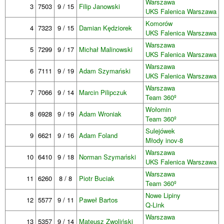
Warszawa
3
7503
9 / 15
Filip Janowski
UKS Falenica Warszawa
Komorów
4
7323
9 / 15
Damian Kędziorek
UKS Falenica Warszawa
Warszawa
5
7299
9 / 17
Michał Malinowski
UKS Falenica Warszawa
Warszawa
6
7111
9 / 19
Adam Szymański
UKS Falenica Warszawa
Warszawa
7
7066
9 / 14
Marcin Pilipczuk
Team 360º
Wołomin
8
6928
9 / 19
Adam Wroniak
Team 360º
Sulejówek
9
6621
9 / 16
Adam Foland
Młody inov-8
Warszawa
10
6410
9 / 18
Norman Szymański
UKS Falenica Warszawa
Warszawa
11
6260
8 / 8
Piotr Buciak
Team 360º
Nowe Lipiny
12
5577
9 / 11
Paweł Bartos
Q-Link
Warszawa
13
5357
9 / 14
Mateusz Zwoliński