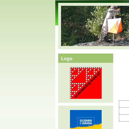
orienteering.waw.pl
Logo