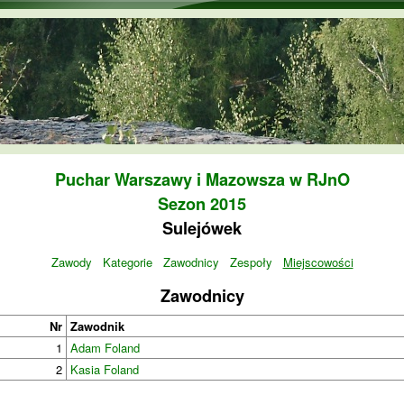
Przejdź do treści
Puchar Warszawy i Mazowsza w RJnO
Sezon 2015
Sulejówek
Zawody
Kategorie
Zawodnicy
Zespoły
Miejscowości
Zawodnicy
Nr
Zawodnik
1
Adam Foland
2
Kasia Foland