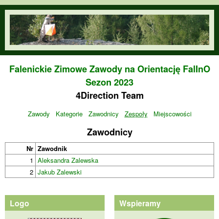
Przejdź do treści
orienteering.waw.pl
Falenickie Zimowe Zawody na Orientację FalInO
Sezon 2023
4Direction Team
Zawody
Kategorie
Zawodnicy
Zespoły
Miejscowości
Zawodnicy
Nr
Zawodnik
1
Aleksandra Zalewska
2
Jakub Zalewski
Logo
Wspieramy