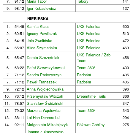
7.
91:12
Maria Tabor
Tabory
141
9.
98:12
Igor Kubasiewicz
127
NIEBIESKA
1.
54:49
Kamila Klaus
UKS Falenica
600
2.
60:51
Ignacy Pawliszak
UKS Falenica
513
3.
64:15
Jola Zwolińska
UKS Falenica
472
4.
65:07
Alida Szymańska
UKS Falenica
463
UKS Falenica / Żab
5.
65:47
Dorota Szczęśniak
456
Team
6.
68:22
Rafał Szewczykowski
Team 360º
430
7.
71:12
Sandra Pańczyszyn
Radośni
405
7.
71:12
Paweł Franaszek
Radośni
405
9.
72:12
Anna Wojciechowska
396
10.
76:12
Przemysław Witczak
Dreamtime Trails
366
11.
78:57
Stanisław Świdziński
347
12.
79:32
Marzena Wąsiewicz
Team 360º
343
13.
88:11
Lai Han Dennex Lui
294
14.
92:11
Małgorzata Mikołajczyk
Różowe Gobliny
275
Joanna Łukaszewicz-