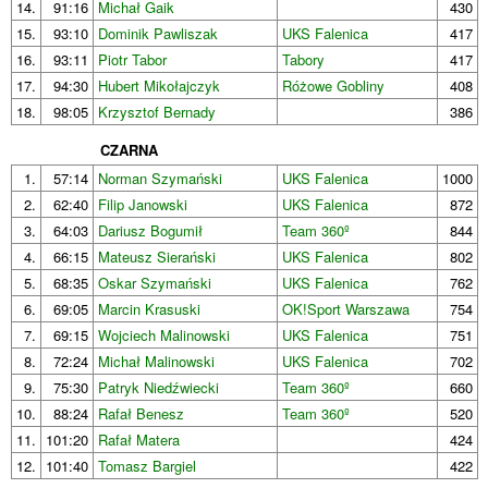
14.
91:16
Michał Gaik
430
15.
93:10
Dominik Pawliszak
UKS Falenica
417
16.
93:11
Piotr Tabor
Tabory
417
17.
94:30
Hubert Mikołajczyk
Różowe Gobliny
408
18.
98:05
Krzysztof Bernady
386
CZARNA
1.
57:14
Norman Szymański
UKS Falenica
1000
2.
62:40
Filip Janowski
UKS Falenica
872
3.
64:03
Dariusz Bogumił
Team 360º
844
4.
66:15
Mateusz Sierański
UKS Falenica
802
5.
68:35
Oskar Szymański
UKS Falenica
762
6.
69:05
Marcin Krasuski
OK!Sport Warszawa
754
7.
69:15
Wojciech Malinowski
UKS Falenica
751
8.
72:24
Michał Malinowski
UKS Falenica
702
9.
75:30
Patryk Niedźwiecki
Team 360º
660
10.
88:24
Rafał Benesz
Team 360º
520
11.
101:20
Rafał Matera
424
12.
101:40
Tomasz Bargiel
422