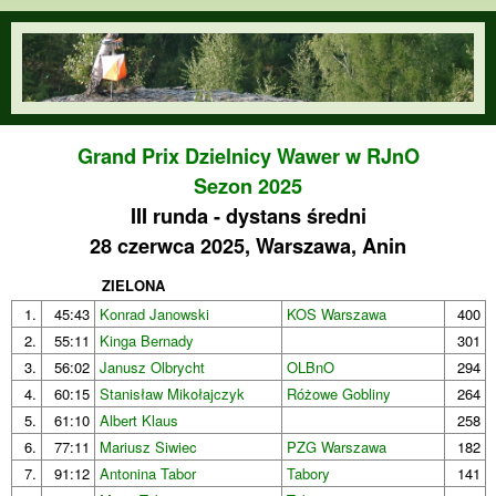
Przejdź do treści
orienteering.waw.pl
Grand Prix Dzielnicy Wawer w RJnO
Sezon 2025
III runda - dystans średni
28 czerwca 2025, Warszawa, Anin
ZIELONA
1.
45:43
Konrad Janowski
KOS Warszawa
400
2.
55:11
Kinga Bernady
301
3.
56:02
Janusz Olbrycht
OLBnO
294
4.
60:15
Stanisław Mikołajczyk
Różowe Gobliny
264
5.
61:10
Albert Klaus
258
6.
77:11
Mariusz Siwiec
PZG Warszawa
182
7.
91:12
Antonina Tabor
Tabory
141