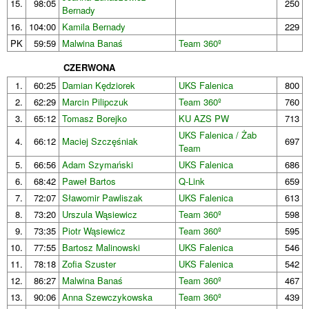
15.
98:05
250
Bernady
16.
104:00
Kamila Bernady
229
PK
59:59
Malwina Banaś
Team 360º
CZERWONA
1.
60:25
Damian Kędziorek
UKS Falenica
800
2.
62:29
Marcin Pilipczuk
Team 360º
760
3.
65:12
Tomasz Borejko
KU AZS PW
713
UKS Falenica / Żab
4.
66:12
Maciej Szczęśniak
697
Team
5.
66:56
Adam Szymański
UKS Falenica
686
6.
68:42
Paweł Bartos
Q-Link
659
7.
72:07
Sławomir Pawliszak
UKS Falenica
613
8.
73:20
Urszula Wąsiewicz
Team 360º
598
9.
73:35
Piotr Wąsiewicz
Team 360º
595
10.
77:55
Bartosz Malinowski
UKS Falenica
546
11.
78:18
Zofia Szuster
UKS Falenica
542
12.
86:27
Malwina Banaś
Team 360º
467
13.
90:06
Anna Szewczykowska
Team 360º
439