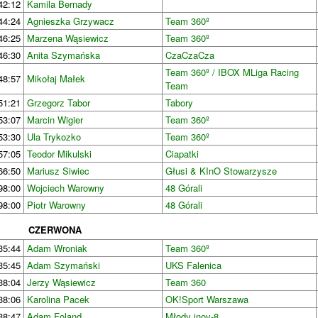
42:12
Kamila Bernady
44:24
Agnieszka Grzywacz
Team 360º
46:25
Marzena Wąsiewicz
Team 360º
46:30
Anita Szymańska
CzaCzaCza
Team 360º / IBOX MLiga Racing
48:57
Mikołaj Małek
Team
51:21
Grzegorz Tabor
Tabory
53:07
Marcin Wigier
Team 360º
53:30
Ula Trykozko
Team 360º
57:05
Teodor Mikulski
Ciapatki
66:50
Mariusz Siwiec
Głusi & KInO Stowarzysze
98:00
Wojciech Warowny
48 Górali
98:00
Piotr Warowny
48 Górali
CZERWONA
35:44
Adam Wroniak
Team 360º
35:45
Adam Szymański
UKS Falenica
38:04
Jerzy Wąsiewicz
Team 360
38:06
Karolina Pacek
OK!Sport Warszawa
38:47
Adam Foland
Młody inov-8