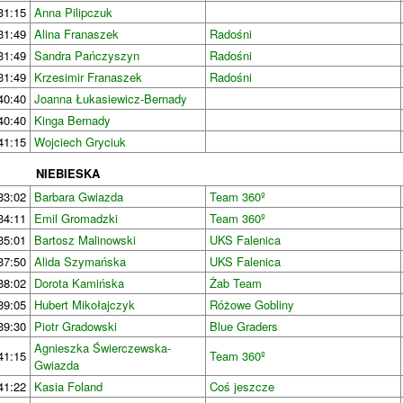
31:15
Anna Pilipczuk
31:49
Alina Franaszek
Radośni
31:49
Sandra Pańczyszyn
Radośni
31:49
Krzesimir Franaszek
Radośni
40:40
Joanna Łukasiewicz-Bernady
40:40
Kinga Bernady
41:15
Wojciech Gryciuk
NIEBIESKA
33:02
Barbara Gwiazda
Team 360º
34:11
Emil Gromadzki
Team 360º
35:01
Bartosz Malinowski
UKS Falenica
37:50
Alida Szymańska
UKS Falenica
38:02
Dorota Kamińska
Żab Team
39:05
Hubert Mikołajczyk
Różowe Gobliny
39:30
Piotr Gradowski
Blue Graders
Agnieszka Świerczewska-
41:15
Team 360º
Gwiazda
41:22
Kasia Foland
Coś jeszcze