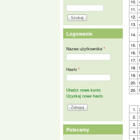
10.
Szukaj
11.
Formularz wyszukiwania
12.
13.
Logowanie
14.
15.
Nazwa użytkownika
*
16.
17.
18.
Hasło
*
19.
20.
Utwórz nowe konto
20.
Uzyskaj nowe hasło
1.
2.
3.
Polecamy
4.
5.