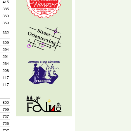
415
385
360
359
332
309
294
291
264
208
117
117
800
799
727
726
707