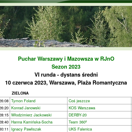
Przejdź do treści
Puchar Warszawy i Mazowsza w RJnO
Sezon 2023
VI runda - dystans średni
10 czerwca 2023, Warszawa, Plaża Romantyczna
ZIELONA
26:08
Tymon Foland
Coś jeszcze
26:20
Konrad Janowski
KOS Warszawa
28:15
Włodzimierz Jackowski
DERBY-20
28:40
Hanna Kamińska-Socha
Team 360º
30:11
Ignacy Pawliszak
UKS Falenica