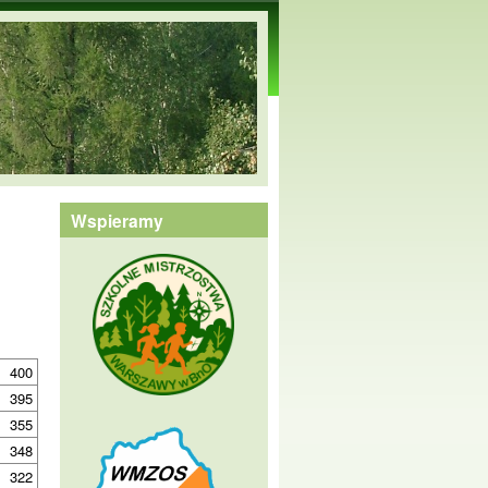
Wspieramy
400
395
355
348
322