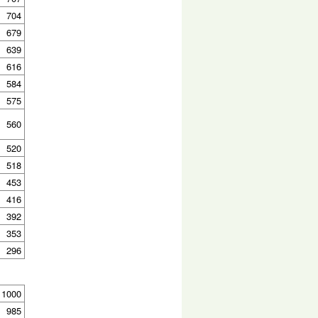
704
679
639
616
584
575
560
520
518
453
416
392
353
296
1000
985