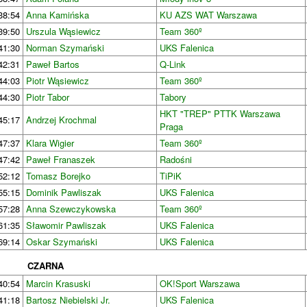
38:54
Anna Kamińska
KU AZS WAT Warszawa
39:50
Urszula Wąsiewicz
Team 360º
41:30
Norman Szymański
UKS Falenica
42:31
Paweł Bartos
Q-Link
44:03
Piotr Wąsiewicz
Team 360º
44:30
Piotr Tabor
Tabory
HKT "TREP" PTTK Warszawa
45:17
Andrzej Krochmal
Praga
47:37
Klara Wigier
Team 360º
47:42
Paweł Franaszek
Radośni
52:12
Tomasz Borejko
TiPiK
55:15
Dominik Pawliszak
UKS Falenica
57:28
Anna Szewczykowska
Team 360º
61:35
Sławomir Pawliszak
UKS Falenica
69:14
Oskar Szymański
UKS Falenica
CZARNA
40:54
Marcin Krasuski
OK!Sport Warszawa
41:18
Bartosz Niebielski Jr.
UKS Falenica