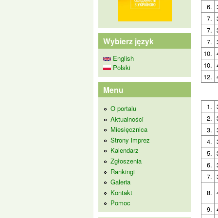
6.
7.
7.
Wybierz język
7.
10.
English
10.
Polski
12.
Menu
1.
O portalu
2.
Aktualności
Miesięcznica
3.
Strony imprez
4.
Kalendarz
5.
Zgłoszenia
6.
Rankingi
7.
Galeria
Kontakt
8.
Pomoc
9.