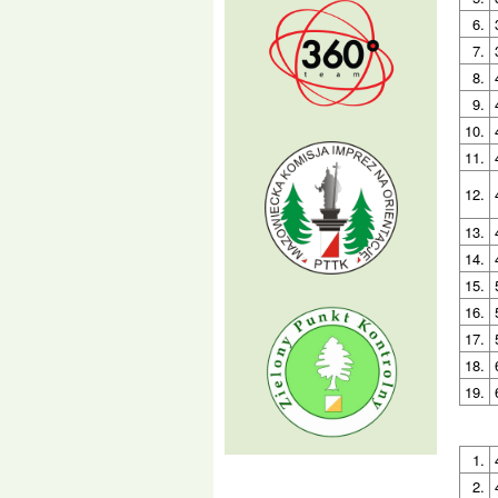
6.
7.
8.
9.
10.
11.
12.
13.
14.
15.
16.
17.
18.
19.
1.
2.