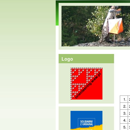
orienteering.waw.pl
Logo
1.
2.
3.
4.
5.