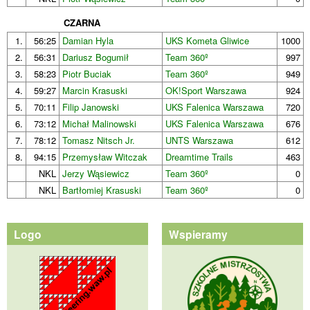
CZARNA
1.
56:25
Damian Hyla
UKS Kometa Gliwice
1000
2.
56:31
Dariusz Bogumił
Team 360º
997
3.
58:23
Piotr Buciak
Team 360º
949
4.
59:27
Marcin Krasuski
OK!Sport Warszawa
924
5.
70:11
Filip Janowski
UKS Falenica Warszawa
720
6.
73:12
Michał Malinowski
UKS Falenica Warszawa
676
7.
78:12
Tomasz Nitsch Jr.
UNTS Warszawa
612
8.
94:15
Przemysław Witczak
Dreamtime Trails
463
NKL
Jerzy Wąsiewicz
Team 360º
0
NKL
Bartłomiej Krasuski
Team 360º
0
Logo
Wspieramy