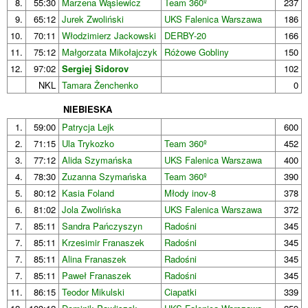
8.
55:30
Marzena Wąsiewicz
Team 360º
237
9.
65:12
Jurek Zwoliński
UKS Falenica Warszawa
186
10.
70:11
Włodzimierz Jackowski
DERBY-20
166
11.
75:12
Małgorzata Mikołajczyk
Różowe Gobliny
150
12.
97:02
Sergiej Sidorov
102
NKL
Tamara Żenchenko
0
NIEBIESKA
1.
59:00
Patrycja Lejk
600
2.
71:15
Ula Trykozko
Team 360º
452
3.
77:12
Alida Szymańska
UKS Falenica Warszawa
400
4.
78:30
Zuzanna Szymańska
Team 360º
390
5.
80:12
Kasia Foland
Młody inov-8
378
6.
81:02
Jola Zwolińska
UKS Falenica Warszawa
372
7.
85:11
Sandra Pańczyszyn
Radośni
345
7.
85:11
Krzesimir Franaszek
Radośni
345
7.
85:11
Alina Franaszek
Radośni
345
7.
85:11
Paweł Franaszek
Radośni
345
11.
86:15
Teodor Mikulski
Ciapatki
339