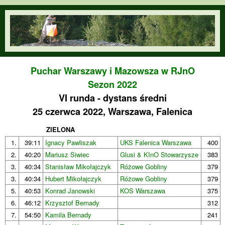
Przejdź do treści
orienteering.waw.pl
Puchar Warszawy i Mazowsza w RJnO
Sezon 2022
VI runda - dystans średni
25 czerwca 2022, Warszawa, Falenica
ZIELONA
1.
39:11
Ignacy Pawliszak
UKS Falenica Warszawa
400
2.
40:20
Mariusz Siwiec
Glusi & KInO Stowarzysze
383
3.
40:34
Stanisław Mikołajczyk
Różowe Gobliny
379
3.
40:34
Hubert Mikołajczyk
Różowe Gobliny
379
5.
40:53
Konrad Janowski
KOS Warszawa
375
6.
46:12
Krzysztof Bernady
312
7.
54:50
Kamila Bernady
241