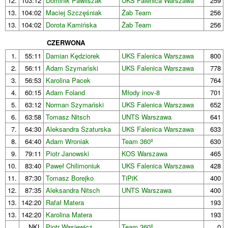
12.
103:12
Dominik Pawliszak
UKS Falenica Warszawa
259
13.
104:02
Maciej Szczęśniak
Żab Team
256
13.
104:02
Dorota Kamińska
Żab Team
256
CZERWONA
1.
55:11
Damian Kędziorek
UKS Falenica Warszawa
800
2.
56:11
Adam Szymański
UKS Falenica Warszawa
778
3.
56:53
Karolina Pacek
764
4.
60:15
Adam Foland
Młody inov-8
701
5.
63:12
Norman Szymański
UKS Falenica Warszawa
652
6.
63:58
Tomasz Nitsch
UNTS Warszawa
641
7.
64:30
Aleksandra Szaturska
UKS Falenica Warszawa
633
8.
64:40
Adam Wroniak
Team 360º
630
9.
79:11
Piotr Janowski
KOS Warszawa
465
10.
83:40
Paweł Chilimoniuk
UKS Falenica Warszawa
428
11.
87:30
Tomasz Borejko
TiPiK
400
12.
87:35
Aleksandra Nitsch
UNTS Warszawa
400
13.
142:20
Rafał Matera
193
13.
142:20
Karolina Matera
193
NKL
Piotr Wąsiewicz
Team 360º
0