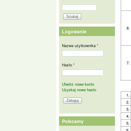
Szukaj
Formularz wyszukiwania
6.
Logowanie
Nazwa użytkownika
*
7.
Hasło
*
Utwórz nowe konto
Uzyskaj nowe hasło
1.
2.
3.
4.
Polecamy
5.
6.