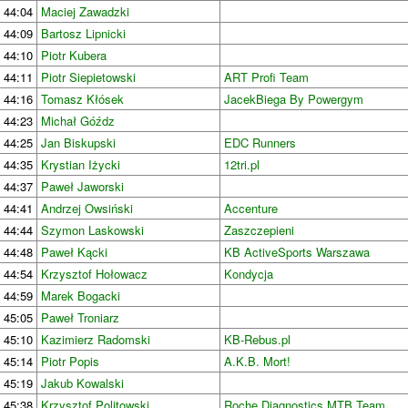
44:04
Maciej Zawadzki
44:09
Bartosz Lipnicki
44:10
Piotr Kubera
44:11
Piotr Siepietowski
ART Profi Team
44:16
Tomasz Kłósek
JacekBiega By Powergym
44:23
Michał Góźdz
44:25
Jan Biskupski
EDC Runners
44:35
Krystian Iżycki
12tri.pl
44:37
Paweł Jaworski
44:41
Andrzej Owsiński
Accenture
44:44
Szymon Laskowski
Zaszczepieni
44:48
Paweł Kącki
KB ActiveSports Warszawa
44:54
Krzysztof Hołowacz
Kondycja
44:59
Marek Bogacki
45:05
Paweł Troniarz
45:10
Kazimierz Radomski
KB-Rebus.pl
45:14
Piotr Popis
A.K.B. Mort!
45:19
Jakub Kowalski
45:38
Krzysztof Politowski
Roche Diagnostics MTB Team