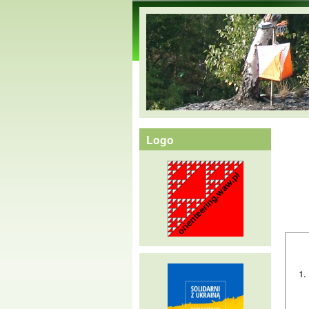
orienteering.waw.pl
Logo
1.