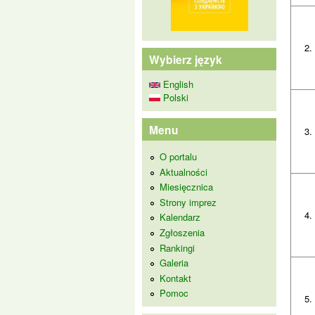
2.
Wybierz język
English
Polski
Menu
3.
O portalu
Aktualności
Miesięcznica
Strony imprez
4.
Kalendarz
Zgłoszenia
Rankingi
Galeria
Kontakt
Pomoc
5.