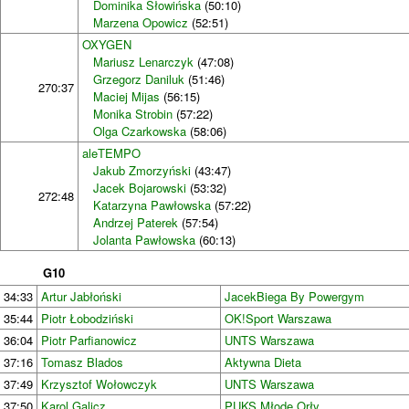
Dominika Słowińska
(50:10)
Marzena Opowicz
(52:51)
OXYGEN
Mariusz Lenarczyk
(47:08)
Grzegorz Daniluk
(51:46)
270:37
Maciej Mijas
(56:15)
Monika Strobin
(57:22)
Olga Czarkowska
(58:06)
aleTEMPO
Jakub Zmorzyński
(43:47)
Jacek Bojarowski
(53:32)
272:48
Katarzyna Pawłowska
(57:22)
Andrzej Paterek
(57:54)
Jolanta Pawłowska
(60:13)
G10
34:33
Artur Jabłoński
JacekBiega By Powergym
35:44
Piotr Łobodziński
OK!Sport Warszawa
36:04
Piotr Parfianowicz
UNTS Warszawa
37:16
Tomasz Blados
Aktywna Dieta
37:49
Krzysztof Wołowczyk
UNTS Warszawa
37:50
Karol Galicz
PUKS Młode Orły