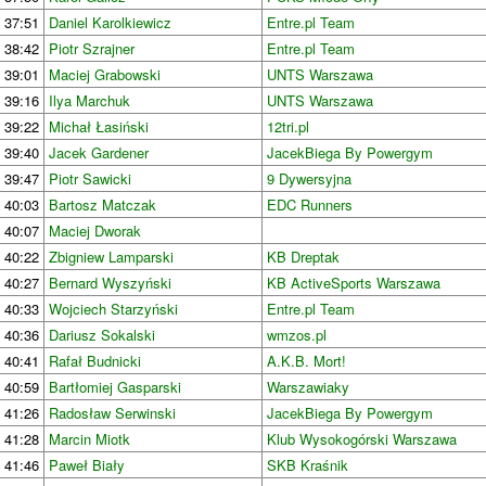
37:51
Daniel Karolkiewicz
Entre.pl Team
38:42
Piotr Szrajner
Entre.pl Team
39:01
Maciej Grabowski
UNTS Warszawa
39:16
Ilya Marchuk
UNTS Warszawa
39:22
Michał Łasiński
12tri.pl
39:40
Jacek Gardener
JacekBiega By Powergym
39:47
Piotr Sawicki
9 Dywersyjna
40:03
Bartosz Matczak
EDC Runners
40:07
Maciej Dworak
40:22
Zbigniew Lamparski
KB Dreptak
40:27
Bernard Wyszyński
KB ActiveSports Warszawa
40:33
Wojciech Starzyński
Entre.pl Team
40:36
Dariusz Sokalski
wmzos.pl
40:41
Rafał Budnicki
A.K.B. Mort!
40:59
Bartłomiej Gasparski
Warszawiaky
41:26
Radosław Serwinski
JacekBiega By Powergym
41:28
Marcin Miotk
Klub Wysokogórski Warszawa
41:46
Paweł Biały
SKB Kraśnik