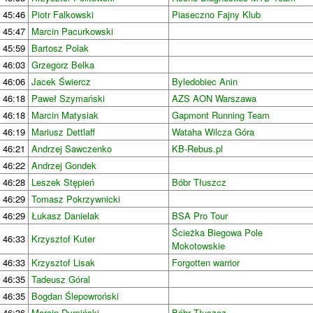
45:46
Piotr Falkowski
Piaseczno Fajny Klub
45:47
Marcin Pacurkowski
45:59
Bartosz Polak
46:03
Grzegorz Belka
46:06
Jacek Świercz
Byledobiec Anin
46:18
Paweł Szymański
AZS AON Warszawa
46:18
Marcin Matysiak
Gapmont Running Team
46:19
Mariusz Dettlaff
Wataha Wilcza Góra
46:21
Andrzej Sawczenko
KB-Rebus.pl
46:22
Andrzej Gondek
46:28
Leszek Stępień
Bóbr Tłuszcz
46:29
Tomasz Pokrzywnicki
46:29
Łukasz Danielak
BSA Pro Tour
Ścieżka Biegowa Pole
46:33
Krzysztof Kuter
Mokotowskie
46:33
Krzysztof Lisak
Forgotten warrior
46:35
Tadeusz Góral
46:35
Bogdan Ślepowroński
46:36
Marcin Dymiński
Bóbr Tłuszcz