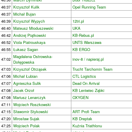
46:37
Krzysztof Kulik
Opel Running Team
46:37
Michał Bujan
46:39
Krzysztof Wypych
12tri.pl
46:40
Mateusz Mioduszewski
UKA
46:42
Andrzej Piątkowski
KB-Rebus.pl
46:52
Viola Piatrouskaya
UNTS Warszawa
46:55
Łukasz Sagan
KB ERGO
Magdalena Ostrowska-
47:02
inov-8 / napieraj.pl
Dołęgowska
47:03
Krzysztof Otrząsek
Trucht Tarchomin Team
47:06
Michał Łubian
CTL Logistics
47:07
Agnieszka Sulik
Dead On Arrival
47:08
Jacek Orzoł
KB Leniwiec Ząbki
47:08
Mariusz Lenarczyk
OXYGEN
47:11
Wojciech Roszkowski
47:15
Sławomir Stykowski
ART Profi Team
47:20
Mirosław Sujak
KB Dreptak
47:25
Wojciech Polak
Kuźnia Triathlonu