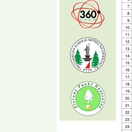
7.
8.
9.
10.
11.
12.
13.
14.
15.
16.
17.
18.
19.
20.
21.
22.
23.
24.