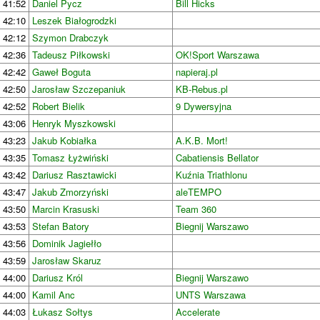
41:52
Daniel Pycz
Bill Hicks
42:10
Leszek Białogrodzki
42:12
Szymon Drabczyk
42:36
Tadeusz Piłkowski
OK!Sport Warszawa
42:42
Gaweł Boguta
napieraj.pl
42:50
Jarosław Szczepaniuk
KB-Rebus.pl
42:52
Robert Bielik
9 Dywersyjna
43:06
Henryk Myszkowski
43:23
Jakub Kobiałka
A.K.B. Mort!
43:35
Tomasz Łyżwiński
Cabatiensis Bellator
43:42
Dariusz Rasztawicki
Kuźnia Triathlonu
43:47
Jakub Zmorzyński
aleTEMPO
43:50
Marcin Krasuski
Team 360
43:53
Stefan Batory
Biegnij Warszawo
43:56
Dominik Jagiełło
43:59
Jarosław Skaruz
44:00
Dariusz Król
Biegnij Warszawo
44:00
Kamil Anc
UNTS Warszawa
44:03
Łukasz Sołtys
Accelerate