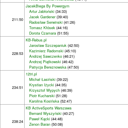
JacekBiega By Powergym
Artur Jabłoński
(34:33)
Jacek Gardener
(39:40)
211:50
Radosław Serwinski
(41:26)
Tomasz Kłósek
(44:16)
Dorota Czamara
(51:55)
KB-Rebus.pl
Jarosław Szczepaniuk
(42:50)
Kazimierz Radomski
(45:10)
228:53
Andrzej Sawczenko
(46:21)
Andrzej Piątkowski
(46:42)
Patrycja Bereznowska
(47:50)
12tri.pl
Michał Łasiński
(39:22)
Krystian Iżycki
(44:35)
234:51
Krzysztof Wypych
(46:39)
Piotr Kucharski
(51:28)
Karolina Kosińska
(52:47)
KB ActiveSports Warszawa
Bernard Wyszyński
(40:27)
Paweł Kącki
(44:48)
238:24
Zenon Baran
(50:08)