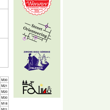
M30
M21
M20
M30
M18
M21