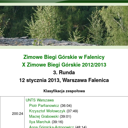
Przejdź do treści
Zimowe Biegi Górskie w Falenicy
X Zimowe Biegi Górskie 2012/2013
3. Runda
12 stycznia 2013, Warszawa Falenica
Klasyfikacja zespołowa
UNTS Warszawa
Piotr Parfianowicz
(36:04)
Krzysztof Wołowczyk
(37:49)
200:24
Maciej Grabowski
(39:01)
Ilya Marchuk
(39:16)
Anna Górnicka-Antonowicz
(48:14)