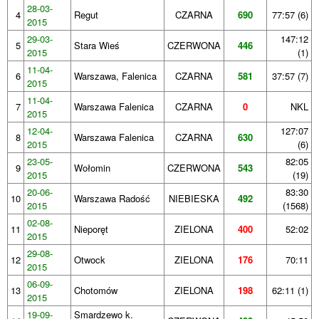
28-03-
4
Regut
CZARNA
690
77:57 (6)
2015
29-03-
147:12
5
Stara Wieś
CZERWONA
446
2015
(1)
11-04-
6
Warszawa, Falenica
CZARNA
581
37:57 (7)
2015
11-04-
7
Warszawa Falenica
CZARNA
0
NKL
2015
12-04-
127:07
8
Warszawa Falenica
CZARNA
630
2015
(6)
23-05-
82:05
9
Wołomin
CZERWONA
543
2015
(19)
20-06-
83:30
10
Warszawa Radość
NIEBIESKA
492
2015
(1568)
02-08-
11
Nieporęt
ZIELONA
400
52:02
2015
29-08-
12
Otwock
ZIELONA
176
70:11
2015
06-09-
13
Chotomów
ZIELONA
198
62:11 (1)
2015
19-09-
Smardzewo k.