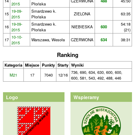
14
CZERWONA
488
45:50
2015
Płońska
19-09-
Smardzewo k.
15
ZIELONA
63:35
2015
Płońska
19-09-
Smardzewo k.
54:18
16
NIEBIESKA
600
2015
Płońska
(21)
10-10-
17
Warszawa, Wesoła
CZERWONA
634
38:31
2015
Ranking
Kategoria
Miejsce
Punkty
Starty
Wyniki
736, 690, 634, 630, 600, 600,
M21
17
7040
12/16
600, 581, 543, 492, 488, 446
Logo
Wspieramy