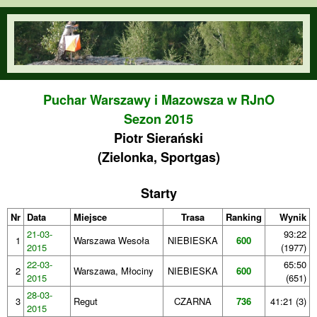
Przejdź do treści
orienteering.waw.pl
Puchar Warszawy i Mazowsza w RJnO
Sezon 2015
Piotr Sierański
(Zielonka, Sportgas)
Starty
Nr
Data
Miejsce
Trasa
Ranking
Wynik
21-03-
93:22
1
Warszawa Wesoła
NIEBIESKA
600
2015
(1977)
22-03-
65:50
2
Warszawa, Młociny
NIEBIESKA
600
2015
(651)
28-03-
3
Regut
CZARNA
736
41:21 (3)
2015