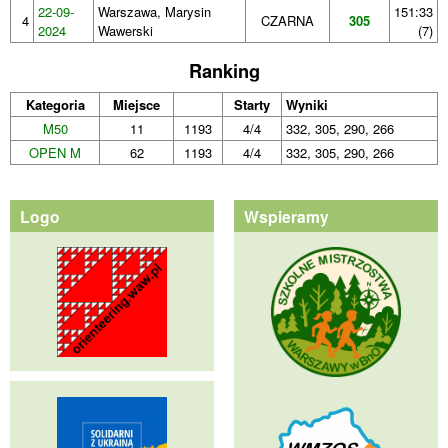
22-09-
Warszawa, Marysin
151:33
4
CZARNA
305
2024
Wawerski
(7)
Ranking
Kategoria
Miejsce
Starty
Wyniki
M50
11
1193
4/4
332, 305, 290, 266
OPEN M
62
1193
4/4
332, 305, 290, 266
Logo
Wspieramy