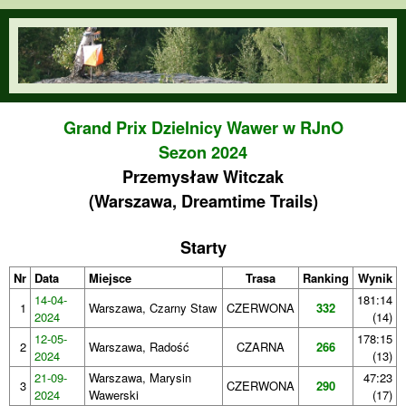
Przejdź do treści
orienteering.waw.pl
Grand Prix Dzielnicy Wawer w RJnO
Sezon 2024
Przemysław Witczak
(Warszawa, Dreamtime Trails)
Starty
Nr
Data
Miejsce
Trasa
Ranking
Wynik
14-04-
181:14
1
Warszawa, Czarny Staw
CZERWONA
332
2024
(14)
12-05-
178:15
2
Warszawa, Radość
CZARNA
266
2024
(13)
21-09-
Warszawa, Marysin
47:23
3
CZERWONA
290
2024
Wawerski
(17)