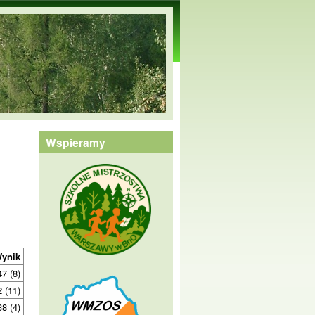
Wspieramy
ynik
47 (8)
 (11)
38 (4)