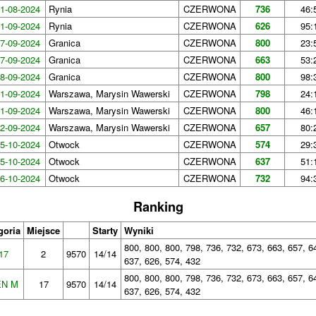
1-08-2024
Rynia
CZERWONA
736
46:
1-09-2024
Rynia
CZERWONA
626
95:
7-09-2024
Granica
CZERWONA
800
23:
7-09-2024
Granica
CZERWONA
663
53:
8-09-2024
Granica
CZERWONA
800
98:
1-09-2024
Warszawa, Marysin Wawerski
CZERWONA
798
24:
1-09-2024
Warszawa, Marysin Wawerski
CZERWONA
800
46:
2-09-2024
Warszawa, Marysin Wawerski
CZERWONA
657
80:
5-10-2024
Otwock
CZERWONA
574
29:
5-10-2024
Otwock
CZERWONA
637
51:
6-10-2024
Otwock
CZERWONA
732
94:
Ranking
goria
Miejsce
Starty
Wyniki
800, 800, 800, 798, 736, 732, 673, 663, 657, 6
17
2
9570
14/14
637, 626, 574, 432
800, 800, 800, 798, 736, 732, 673, 663, 657, 6
N M
17
9570
14/14
637, 626, 574, 432