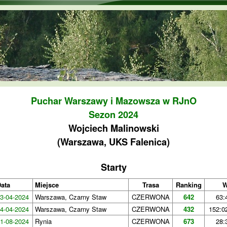
Przejdź do treści
Puchar Warszawy i Mazowsza w RJnO
Sezon 2024
Wojciech Malinowski
(Warszawa, UKS Falenica)
Starty
ata
Miejsce
Trasa
Ranking
W
3-04-2024
Warszawa, Czarny Staw
CZERWONA
642
63:
4-04-2024
Warszawa, Czarny Staw
CZERWONA
432
152:02
1-08-2024
Rynia
CZERWONA
673
28: