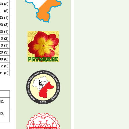
50 (3)
11 (8)
53 (1)
20 (3)
30 (1)
10 (2)
10 (1)
20 (3)
30 (6)
12 (3)
31 (3)
42,
42,