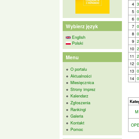
4
3
5
0
6
0
Wybierz język
7
0
8
0
English
9
2
Polski
10
2
11
2
Menu
12
0
O portalu
13
0
Aktualności
14
0
Miesięcznica
Strony imprez
Kalendarz
Kate
Zgłoszenia
Rankingi
M
Galeria
Kontakt
OPE
Pomoc