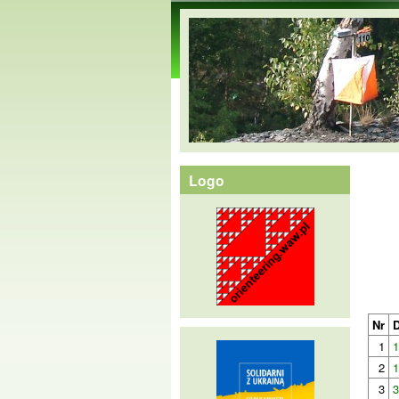
orienteering.waw.pl
Logo
Nr
D
1
1
2
1
3
3