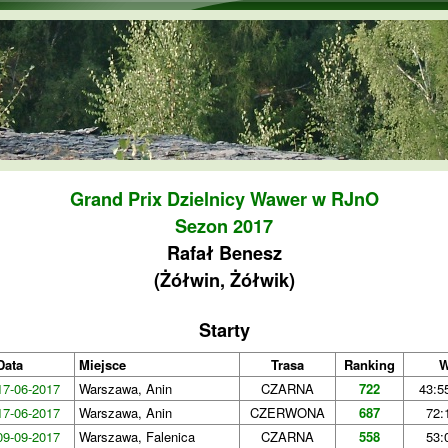
Przejdź do treści
Grand Prix Dzielnicy Wawer w RJnO
Sezon 2017
Rafał Benesz
(Żółwin, Żółwik)
Starty
Data
Miejsce
Trasa
Ranking
W
17-06-2017
Warszawa, Anin
CZARNA
722
43:5
17-06-2017
Warszawa, Anin
CZERWONA
687
72:
09-09-2017
Warszawa, Falenica
CZARNA
558
53: