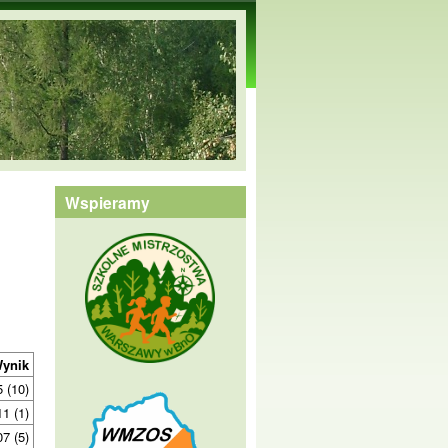
Wspieramy
ynik
5 (10)
11 (1)
07 (5)