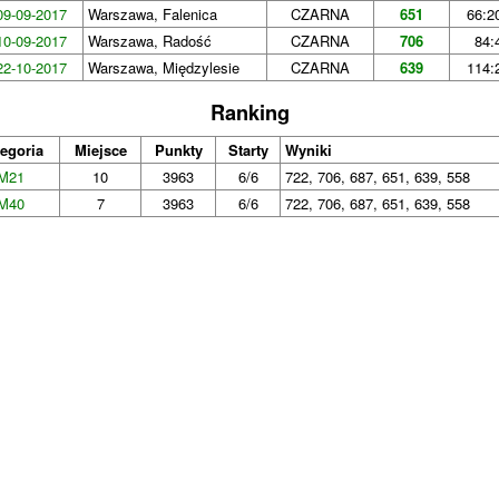
09-09-2017
Warszawa, Falenica
CZARNA
651
66:2
10-09-2017
Warszawa, Radość
CZARNA
706
84:
22-10-2017
Warszawa, Międzylesie
CZARNA
639
114:
Ranking
egoria
Miejsce
Punkty
Starty
Wyniki
M21
10
3963
6/6
722, 706, 687, 651, 639, 558
M40
7
3963
6/6
722, 706, 687, 651, 639, 558