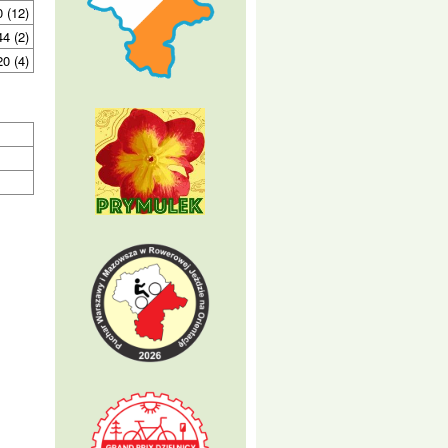
0 (12)
44 (2)
20 (4)