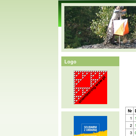
orienteering.waw.pl
Logo
Nr
1
2
3