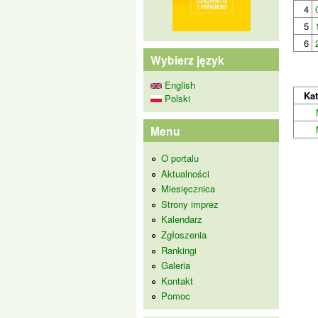
4
5
6
Wybierz język
English
Kat
Polski
Menu
O portalu
Aktualności
Miesięcznica
Strony imprez
Kalendarz
Zgłoszenia
Rankingi
Galeria
Kontakt
Pomoc