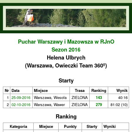
Przejdź do treści
orienteering.waw.pl
Puchar Warszawy i Mazowsza w RJnO
Sezon 2016
Helena Ulbrych
(Warszawa, Owieczki Team 360º)
Starty
Nr
Data
Miejsce
Trasa
Ranking
Wynik
1
25-09-2016
Warszawa, Wesoła
ZIELONA
143
40:16
2
02-10-2016
Warszawa, Wawer
ZIELONA
279
81:02 (10)
Ranking
Kategoria
Miejsce
Punkty
Starty
Wyniki