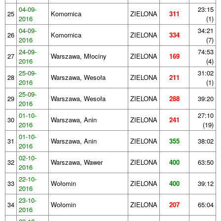
04-09-
23:15
25
Komornica
ZIELONA
311
2016
(1)
04-09-
34:21
26
Komornica
ZIELONA
334
2016
(7)
24-09-
74:53
27
Warszawa, Młociny
ZIELONA
169
2016
(4)
25-09-
31:02
28
Warszawa, Wesoła
ZIELONA
211
2016
(1)
25-09-
29
Warszawa, Wesoła
ZIELONA
288
39:20
2016
01-10-
27:10
30
Warszawa, Anin
ZIELONA
241
2016
(19)
01-10-
31
Warszawa, Anin
ZIELONA
355
38:02
2016
02-10-
32
Warszawa, Wawer
ZIELONA
400
63:50
2016
22-10-
33
Wołomin
ZIELONA
400
39:12
2016
23-10-
34
Wołomin
ZIELONA
207
65:04
2016