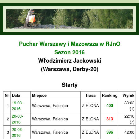
Przejdź do treści
orienteering.waw.pl
Puchar Warszawy i Mazowsza w RJnO
Sezon 2016
Włodzimierz Jackowski
(Warszawa, Derby-20)
Starty
Nr
Data
Miejsce
Trasa
Ranking
Wynik
19-03-
33:02
1
Warszawa, Falenica
ZIELONA
400
2016
(1)
20-03-
22:16
2
Warszawa, Falenica
ZIELONA
313
2016
(7)
20-03-
3
Warszawa, Falenica
ZIELONA
396
42:00
2016