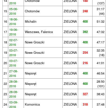
14
Chotomów
ZIELONA
180
2016
(137)
05-06-
31:17
15
Chotomów
ZIELONA
248
2016
(44)
18-06-
16
Michalin
ZIELONA
400
51:32
2016
19-06-
17
Warszawa, Falenica
ZIELONA
392
47:32
2016
02-07-
18
Nowe Groszki
ZIELONA
400
47:17
2016
03-07-
32:35
19
Nowe Groszki
ZIELONA
254
2016
(18)
03-07-
20
Nowe Groszki
ZIELONA
216
41:01
2016
27-08-
21
Nieporęt
ZIELONA
400
46:54
2016
28-08-
28:50
22
Nieporęt
ZIELONA
400
2016
(101)
28-08-
23
Nieporęt
ZIELONA
327
38:43
2016
03-09-
24
Komornica
ZIELONA
318
37:48
2016