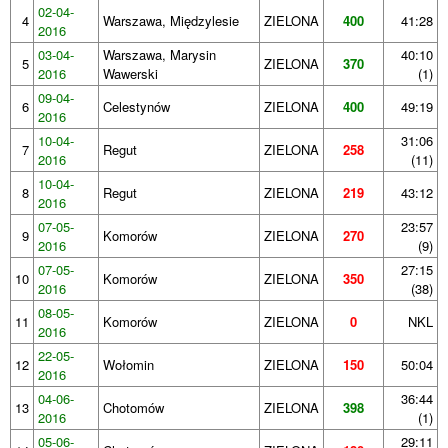
02-04-
4
Warszawa, Międzylesie
ZIELONA
400
41:28
2016
03-04-
Warszawa, Marysin
40:10
5
ZIELONA
370
2016
Wawerski
(1)
09-04-
6
Celestynów
ZIELONA
400
49:19
2016
10-04-
31:06
7
Regut
ZIELONA
258
2016
(11)
10-04-
8
Regut
ZIELONA
219
43:12
2016
07-05-
23:57
9
Komorów
ZIELONA
270
2016
(9)
07-05-
27:15
10
Komorów
ZIELONA
350
2016
(38)
08-05-
11
Komorów
ZIELONA
0
NKL
2016
22-05-
12
Wołomin
ZIELONA
150
50:04
2016
04-06-
36:44
13
Chotomów
ZIELONA
398
2016
(1)
05-06-
29:11