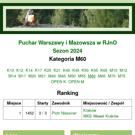
Przejdź do treści
orienteering.waw.pl
Puchar Warszawy i Mazowsza w RJnO
Sezon 2024
Kategoria M60
K10
K12
K14
K17
K20
K21
K40
K45
K50
K55
K65
M10
M12
M14
M17
M20
M21
M40
M45
M50
M55
M60
M65
M70
M75
OPEN K
OPEN M
Ranking
Miejsce
Starty
Zawodnik
Miejscowość / Zespół
Kraków
1
1452
3 / 3
Piotr Niessner
WKS Wawel Kraków