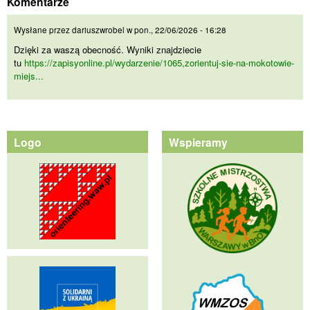
Komentarze
Dzięki za waszą obecność.
Wysłane przez
dariuszwrobel
w
pon., 22/06/2026 - 16:28
Dzięki za waszą obecność. Wyniki znajdziecie
tu
https://zapisyonline.pl/wydarzenie/1065,zorientuj-sie-na-mokotowie-
miejs...
Logo
Wspieramy